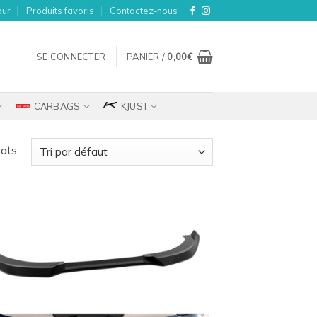
our
Produits favoris
Contactez-nous
SE CONNECTER
PANIER /
0,00
€
CARBAGS
KJUST
tats
Ajouter
à la
wishlist