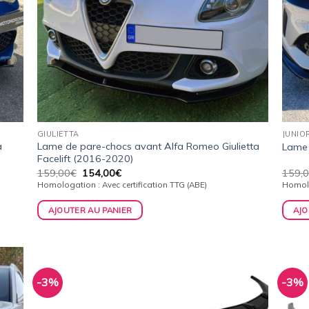
GIULIETTA
JUNIOR
a
Lame de pare-chocs avant Alfa Romeo Giulietta
Lame 
Facelift (2016-2020)
Le
Le
159,00
€
154,00
€
159,
prix
prix
Homologation : Avec certification TTG (ABE)
Homolo
initial
actuel
était :
est :
AJOUTER AU PANIER
AJO
159,00€.
154,00€.
-3%
-3%
uter
Ajouter
la
à la
list
wishlist