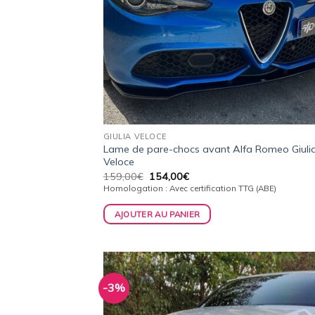
GIULIA VELOCE
Lame de pare-chocs avant Alfa Romeo Giuli
Veloce
Le
Le
159,00
€
154,00
€
prix
prix
Homologation : Avec certification TTG (ABE)
initial
actuel
était :
est :
AJOUTER AU PANIER
159,00€.
154,00€.
-3%
Ajo
à 
wish