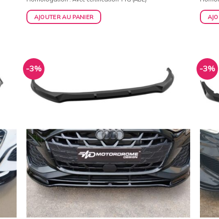
initial
actuel
était :
est :
AJOUTER AU PANIER
AJO
159,00€.
154,00€.
-3%
-3%
uter
Ajouter
la
à la
list
wishlist