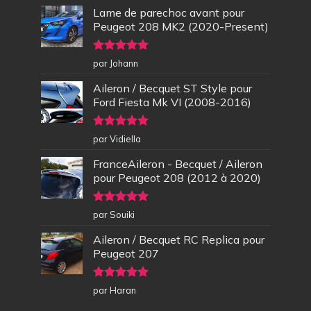
Lame de parechoc avant pour
Peugeot 208 MK2 (2020-Present)
Note
5
sur
par Johann
5
Aileron / Becquet ST Style pour
Ford Fiesta Mk VI (2008-2016)
Note
5
sur
par Vidiella
5
FranceAileron - Becquet / Aileron
pour Peugeot 208 (2012 à 2020)
Note
5
sur
par Souiki
5
Aileron / Becquet RC Replica pour
Peugeot 207
Note
5
sur
par Haran
5