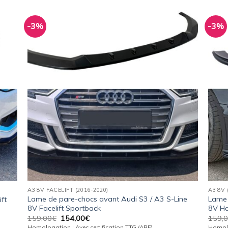
-3%
-3%
uter
Ajouter
la
à la
list
wishlist
A3 8V FACELIFT (2016-2020)
A3 8V 
Lame de pare-chocs avant Audi S3 / A3 S-Line
Lame 
ft
8V Facelift Sportback
8V Ha
Le
Le
159,00
€
154,00
€
159,
prix
prix
Homologation : Avec certification TTG (ABE)
Homolo