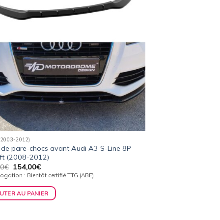
(2003-2012)
de pare-chocs avant Audi A3 S-Line 8P
ift (2008-2012)
Le
Le
00
€
154,00
€
prix
prix
gation : Bientôt certifié TTG (ABE)
initial
actuel
était :
est :
UTER AU PANIER
159,00€.
154,00€.