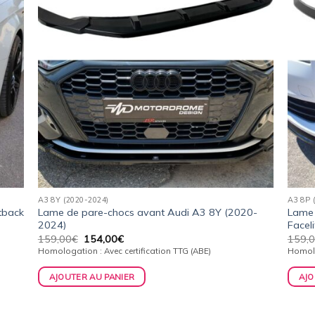
A3 8Y (2020-2024)
A3 8P 
tback
Lame de pare-chocs avant Audi A3 8Y (2020-
Lame 
2024)
Facel
Le
Le
159,00
€
154,00
€
159,
prix
prix
Homologation : Avec certification TTG (ABE)
Homolo
initial
actuel
était :
est :
AJOUTER AU PANIER
AJO
159,00€.
154,00€.