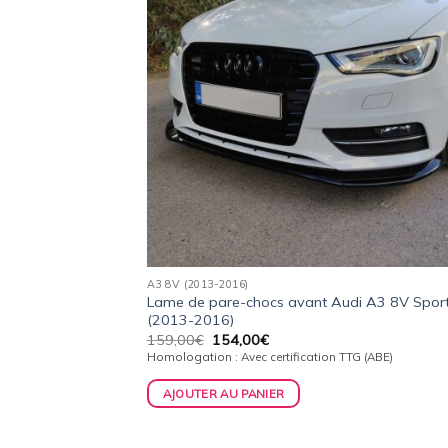
A3 8V (2013-2016)
Lame de pare-chocs avant Audi A3 8V Spor
(2013-2016)
Le
Le
159,00
€
154,00
€
prix
prix
Homologation : Avec certification TTG (ABE)
initial
actuel
était :
est :
AJOUTER AU PANIER
159,00€.
154,00€.