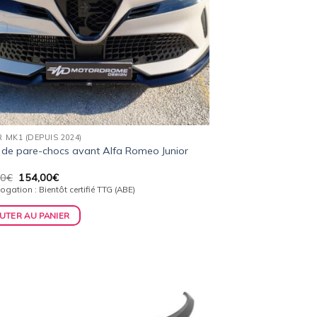
 MK1 (DEPUIS 2024)
de pare-chocs avant Alfa Romeo Junior
Le
Le
00
€
154,00
€
prix
prix
gation : Bientôt certifié TTG (ABE)
initial
actuel
était :
est :
UTER AU PANIER
159,00€.
154,00€.
Ajouter
à la
wishlist