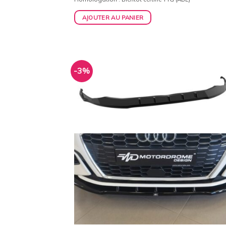
initial
actuel
était :
est :
AJOUTER AU PANIER
159,00€.
154,00€.
-3%
Ajo
à 
wish