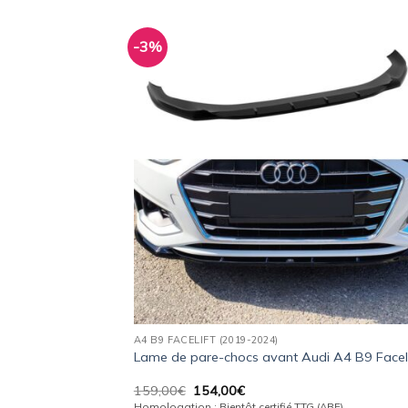
-3%
Ajo
à 
wish
A4 B9 FACELIFT (2019-2024)
Lame de pare-chocs avant Audi A4 B9 Faceli
Le
Le
159,00
€
154,00
€
prix
prix
Homologation : Bientôt certifié TTG (ABE)