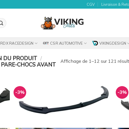
CGV
Livraison & Ret
RDX RACEDESIGN
CSR AUTOMOTIVE
VIKINGDESIGN
N DU PRODUIT
/
Affichage de 1–12 sur 121 résul
 PARE-CHOCS AVANT
-3%
-3%
uter
Ajouter
la
à la
list
wishlist