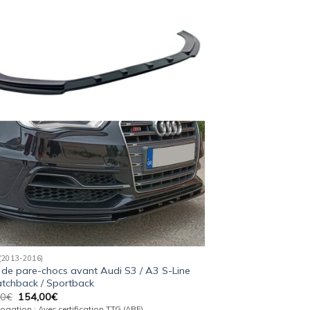
Ajouter
à la
wishlist
(2013-2016)
de pare-chocs avant Audi S3 / A3 S-Line
tchback / Sportback
Le
Le
00
€
154,00
€
prix
prix
gation : Avec certification TTG (ABE)