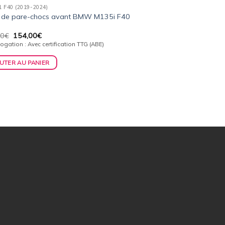
1 F40 (2019-2024)
 de pare-chocs avant BMW M135i F40
Le
Le
00
€
154,00
€
prix
prix
gation : Avec certification TTG (ABE)
initial
actuel
était :
est :
UTER AU PANIER
159,00€.
154,00€.