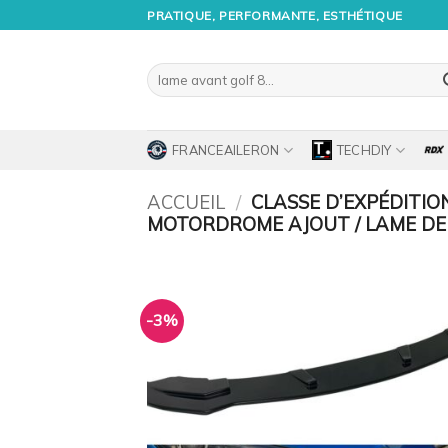
Passer
PRATIQUE, PERFORMANTE, ESTHÉTIQUE
au
contenu
Recherche
pour :
FRANCEAILERON
TECHDIY
ACCUEIL
/
CLASSE D’EXPÉDITIO
MOTORDROME AJOUT / LAME DE
-3%
Ajo
à 
wish