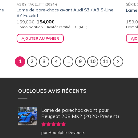
A3 8Y FACELIFT (2024-)
SÉRIE 
ne
Lame de pare-chocs avant Audi S3 / A3 S-Line
Lame
8Y Facelift
Le
Le
159,00
€
154,00
€
159,
prix
prix
Homologation : Bientôt certifié TTG (ABE)
Homolo
initial
actuel
était :
est :
AJOUTER AU PANIER
AJO
159,00€.
154,00€.
1
2
3
4
…
9
10
11
QUELQUES AVIS RÉCENTS
Lame de parechoc avant pour
Peugeot 208 MK2 (2020-Present)
Note
5
sur
par Rodolphe Deveaux
5