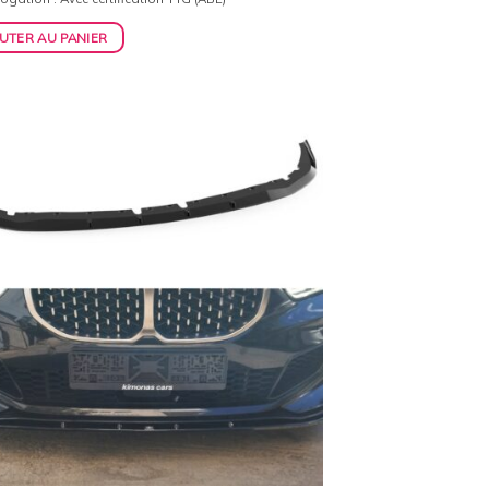
initial
actuel
était :
est :
UTER AU PANIER
159,00€.
154,00€.
Ajouter
à la
wishlist