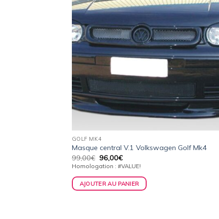
GOLF MK4
Masque central V.1 Volkswagen Golf Mk4
Le
Le
99,00
€
96,00
€
prix
prix
Homologation : #VALUE!
initial
actuel
était :
est :
AJOUTER AU PANIER
99,00€.
96,00€.