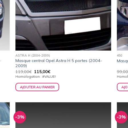
ASTRA H (2004-2009)
450
-
Masque central Opel Astra H 5 portes (2004-
Masqu
2009)
Le
Le
119,00
€
115,00
€
99,00
prix
prix
Homologation : #VALUE!
Homolo
initial
actuel
était :
est :
AJOUTER AU PANIER
AJO
119,00€.
115,00€.
-3%
-3%
uter
Ajouter
la
à la
list
wishlist