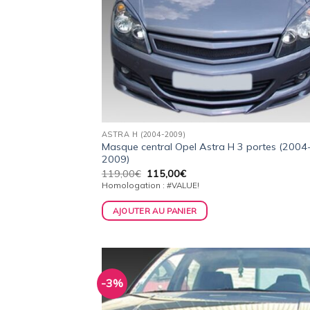
ASTRA H (2004-2009)
Masque central Opel Astra H 3 portes (2004
2009)
Le
Le
119,00
€
115,00
€
prix
prix
Homologation : #VALUE!
initial
actuel
était :
est :
AJOUTER AU PANIER
119,00€.
115,00€.
-3%
Ajo
à 
wish