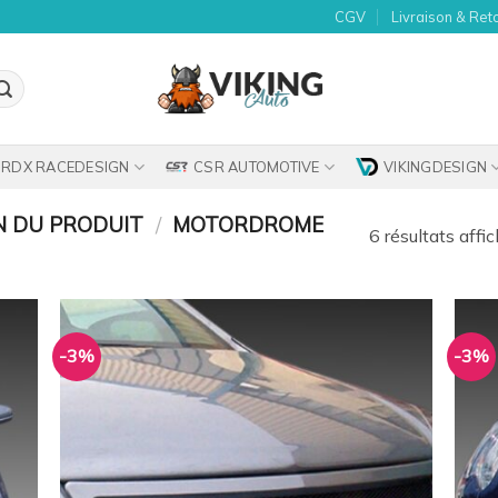
CGV
Livraison & Ret
RDX RACEDESIGN
CSR AUTOMOTIVE
VIKINGDESIGN
N DU PRODUIT
/
MOTORDROME
6 résultats affi
-3%
-3%
uter
Ajouter
la
à la
list
wishlist