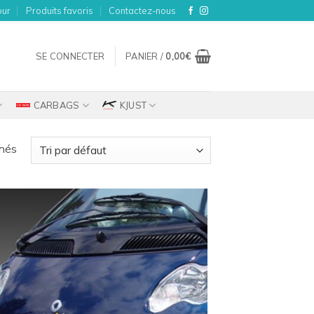
our
Produits favoris
Contactez-nous
SE CONNECTER
PANIER /
0,00
€
CARBAGS
KJUST
chés
Ajouter
à la
wishlist