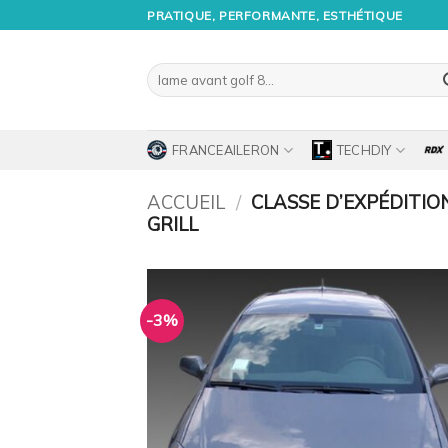
Passer
PRATIQUE, PERFORMANTE, ESTHÉTIQUE
au
contenu
Recherche
pour :
FRANCEAILERON
TECHDIY
ACCUEIL
/
CLASSE D’EXPÉDITIO
GRILL
-3%
Ajo
à 
wish