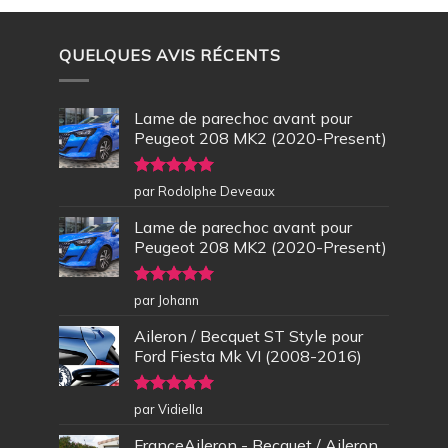
QUELQUES AVIS RÉCENTS
Lame de parechoc avant pour
Peugeot 208 MK2 (2020-Present)
Note
5
sur
par Rodolphe Deveaux
5
Lame de parechoc avant pour
Peugeot 208 MK2 (2020-Present)
Note
5
sur
par Johann
5
Aileron / Becquet ST Style pour
Ford Fiesta Mk VI (2008-2016)
Note
5
sur
par Vidiella
5
FranceAileron - Becquet / Aileron