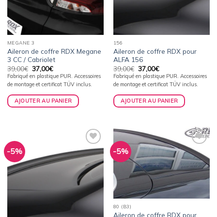
MEGANE 3
156
Aileron de coffre RDX Megane
Aileron de coffre RDX pour
3 CC / Cabriolet
ALFA 156
Le
Le
Le
Le
39,00
€
37,00
€
39,00
€
37,00
€
prix
prix
prix
prix
Fabriqué en plastique PUR. Accessoires
Fabriqué en plastique PUR. Accessoires
initial
actuel
initial
actuel
de montage et certificat TÜV inclus.
de montage et certificat TÜV inclus.
était :
est :
était :
est :
39,00€.
37,00€.
39,00€.
37,00€.
AJOUTER AU PANIER
AJOUTER AU PANIER
-5%
-5%
Ajouter
Ajouter
à la
à la
wishlist
wishlist
80 (B3)
Aileron de coffre RDX pour