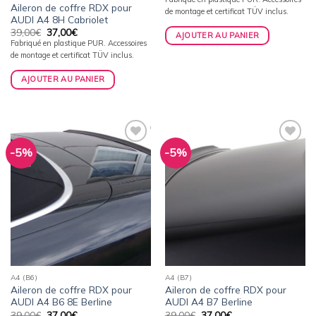
initial
actuel
Aileron de coffre RDX pour
de montage et certificat TÜV inclus.
était :
est :
AUDI A4 8H Cabriolet
39,00€.
37,00€.
Le
Le
39,00
€
37,00
€
AJOUTER AU PANIER
prix
prix
Fabriqué en plastique PUR. Accessoires
initial
actuel
de montage et certificat TÜV inclus.
était :
est :
39,00€.
37,00€.
AJOUTER AU PANIER
-5%
-5%
Ajouter
Ajouter
à la
à la
wishlist
wishlist
A4 (B6)
A4 (B7)
Aileron de coffre RDX pour
Aileron de coffre RDX pour
AUDI A4 B6 8E Berline
AUDI A4 B7 Berline
Le
Le
Le
Le
39,00
€
37,00
€
39,00
€
37,00
€