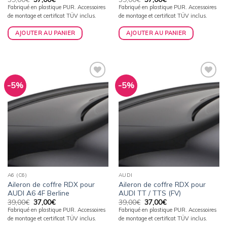
prix
prix
prix
prix
Fabriqué en plastique PUR. Accessoires
Fabriqué en plastique PUR. Accessoires
initial
actuel
initial
actuel
de montage et certificat TÜV inclus.
de montage et certificat TÜV inclus.
était :
est :
était :
est :
39,00€.
37,00€.
39,00€.
37,00€.
AJOUTER AU PANIER
AJOUTER AU PANIER
-5%
-5%
Ajouter
Ajouter
à la
à la
wishlist
wishlist
A6 (C6)
AUDI
Aileron de coffre RDX pour
Aileron de coffre RDX pour
AUDI A6 4F Berline
AUDI TT / TTS (FV)
Le
Le
Le
Le
39,00
€
37,00
€
39,00
€
37,00
€
prix
prix
prix
prix
Fabriqué en plastique PUR. Accessoires
Fabriqué en plastique PUR. Accessoires
initial
actuel
initial
actuel
de montage et certificat TÜV inclus.
de montage et certificat TÜV inclus.
était :
est :
était :
est :