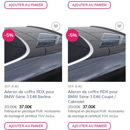
39,00€.
37,00€.
39,00€.
37,00€.
AJOUTER AU PANIER
AJOUTER AU PANIER
-5%
-5%
Ajouter
Ajouter
à la
à la
wishlist
wishlist
3ER (E46)
3ER (E46)
Aileron de coffre RDX pour
Aileron de coffre RDX pour
BMW Série 3 E46 Berline
BMW Série 3 E46 Coupé /
Cabriolet
Le
Le
Le
Le
39,00
€
37,00
€
39,00
€
37,00
€
prix
prix
prix
prix
Fabriqué en plastique PUR. Accessoires
Fabriqué en plastique PUR. Accessoires
initial
actuel
initial
actuel
de montage et certificat TÜV inclus.
de montage et certificat TÜV inclus.
était :
est :
était :
est :
39,00€.
37,00€.
39,00€.
37,00€.
AJOUTER AU PANIER
AJOUTER AU PANIER