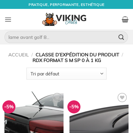
Passer
PRATIQUE, PERFORMANTE, ESTHÉTIQUE
au
contenu
Recherche
pour :
ACCUEIL
/
CLASSE D’EXPÉDITION DU PRODUIT
/
RDX FORMAT S M SP 0 À 1 KG
-5%
-5%
Ajouter
Ajouter
à la
à la
wishlist
wishlist