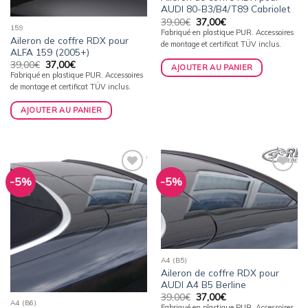
AUDI 80-B3/B4/T89 Cabriolet
Le
Le
39,00
€
37,00
€
159
prix
prix
Fabriqué en plastique PUR. Accessoires
initial
actuel
Aileron de coffre RDX pour
de montage et certificat TÜV inclus.
était :
est :
ALFA 159 (2005+)
39,00€.
37,00€.
Le
Le
39,00
€
37,00
€
AJOUTER AU PANIER
prix
prix
Fabriqué en plastique PUR. Accessoires
initial
actuel
de montage et certificat TÜV inclus.
était :
est :
39,00€.
37,00€.
AJOUTER AU PANIER
-5%
-5%
Ajouter
Ajouter
à la
à la
wishlist
wishlist
A4 (B5)
Aileron de coffre RDX pour
AUDI A4 B5 Berline
Le
Le
39,00
€
37,00
€
A4 (B6)
prix
prix
Fabriqué en plastique PUR. Accessoires