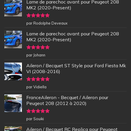
Lame de parechoc avant pour Peugeot 208
MK2 (2020-Present)
Note
5
sur
par Rodolphe Deveaux
5
Lame de parechoc avant pour Peugeot 208
MK2 (2020-Present)
Note
5
sur
par Johann
5
Aileron / Becquet ST Style pour Ford Fiesta Mk
VI (2008-2016)
Note
5
sur
par Vidiella
5
FranceAileron - Becquet / Aileron pour
Peugeot 208 (2012 à 2020)
Note
5
sur
par Souiki
5
Aileron / Becquet RC Replica pour Peugeot