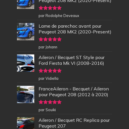
Peugeot 208 MK2 (2020-Present)
Note
5
sur
par Rodolphe Deveaux
5
Lame de parechoc avant pour
Peugeot 208 MK2 (2020-Present)
Note
5
sur
par Johann
5
Aileron / Becquet ST Style pour
Ford Fiesta Mk VI (2008-2016)
Note
5
sur
par Vidiella
5
FranceAileron - Becquet / Aileron
pour Peugeot 208 (2012 à 2020)
Note
5
sur
par Souiki
5
Aileron / Becquet RC Replica pour
Peugeot 207