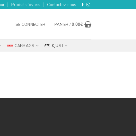
our
Produits favoris
Contactez-nous
SE CONNECTER
PANIER /
0,00
€
CARBAGS
KJUST