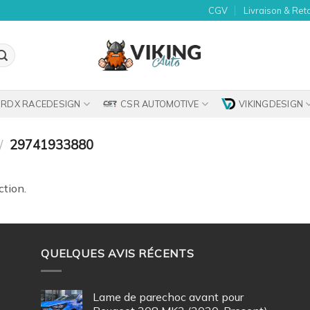
CGV
Livraison & Ret
RDX RACEDESIGN
CSR AUTOMOTIVE
VIKINGDESIGN
/
29741933880
ction.
QUELQUES AVIS RÉCENTS
Lame de parechoc avant pour