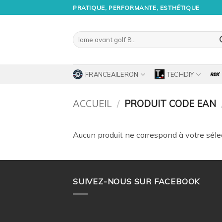
Passer
PRATIQUE, PERFORMANTE, ESTHÉTIQUE
au
contenu
Recherche
pour :
FRANCEAILERON
TECHDIY
ACCUEIL
/
PRODUIT CODE EAN
Aucun produit ne correspond à votre séle
SUIVEZ-NOUS SUR FACEBOOK