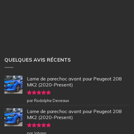
QUELQUES AVIS RÉCENTS
Lame de parechoc avant pour Peugeot 208
MK2 (2020-Present)
Note
5
sur
par Rodolphe Deveaux
5
Lame de parechoc avant pour Peugeot 208
MK2 (2020-Present)
Note
5
sur
par Johann