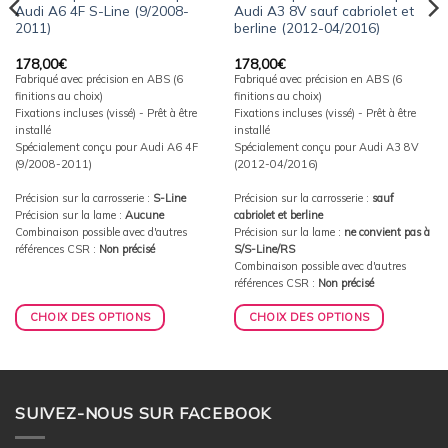
Audi A6 4F S-Line (9/2008-
Audi A3 8V sauf cabriolet et
2011)
berline (2012-04/2016)
178,00
€
178,00
€
Fabriqué avec précision en ABS (6
Fabriqué avec précision en ABS (6
finitions au choix)
finitions au choix)
Fixations incluses (vissé) - Prêt à être
Fixations incluses (vissé) - Prêt à être
installé
installé
Spécialement conçu pour Audi A6 4F
Spécialement conçu pour Audi A3 8V
(9/2008-2011)
(2012-04/2016)
Précision sur la carrosserie :
S-Line
Précision sur la carrosserie :
sauf
Précision sur la lame :
Aucune
cabriolet et berline
Combinaison possible avec d'autres
Précision sur la lame :
ne convient pas à
références CSR :
Non précisé
S/S-Line/RS
Combinaison possible avec d'autres
références CSR :
Non précisé
CHOIX DES OPTIONS
CHOIX DES OPTIONS
SUIVEZ-NOUS SUR FACEBOOK