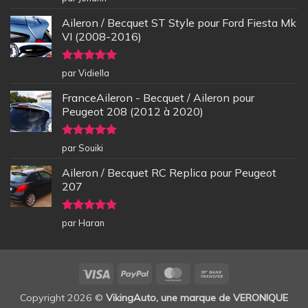
5
Aileron / Becquet ST Style pour Ford Fiesta Mk
VI (2008-2016)
Note
5
sur
par Vidiella
5
FranceAileron - Becquet / Aileron pour
Peugeot 208 (2012 à 2020)
Note
5
sur
par Souiki
5
Aileron / Becquet RC Replica pour Peugeot
207
Note
5
sur
par Haran
5
Visa
PayPal
MasterCard
Bank
Transfer
Copyright 2026 ©
VikingAuto, une marque de VERONIQUE