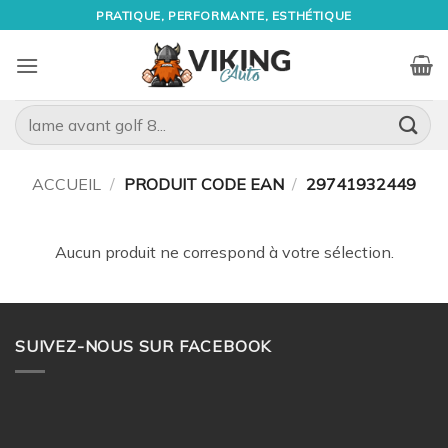
Passer
PRATIQUE, PERFORMANTE, ESTHÉTIQUE
au
contenu
Recherche
pour :
ACCUEIL
/
PRODUIT CODE EAN
/
29741932449
Aucun produit ne correspond à votre sélection.
SUIVEZ-NOUS SUR FACEBOOK