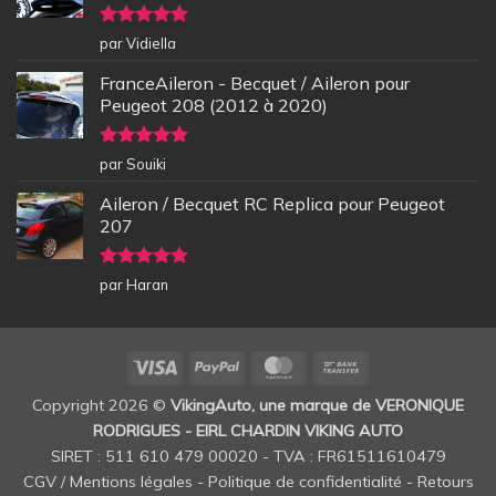
Note
5
sur
par Vidiella
5
FranceAileron - Becquet / Aileron pour
Peugeot 208 (2012 à 2020)
Note
5
sur
par Souiki
5
Aileron / Becquet RC Replica pour Peugeot
207
Note
5
sur
par Haran
5
Visa
PayPal
MasterCard
Bank
Transfer
Copyright 2026 ©
VikingAuto, une marque de VERONIQUE
RODRIGUES - EIRL CHARDIN VIKING AUTO
SIRET : 511 610 479 00020 - TVA : FR61511610479
CGV / Mentions légales
-
Politique de confidentialité
-
Retours