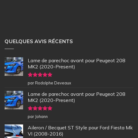
QUELQUES AVIS RÉCENTS
Lame de parechoc avant pour Peugeot 208
MK2 (2020-Present)
Note
5
sur
par Rodolphe Deveaux
5
Lame de parechoc avant pour Peugeot 208
MK2 (2020-Present)
Note
5
sur
par Johann
5
Aileron / Becquet ST Style pour Ford Fiesta Mk
VI (2008-2016)