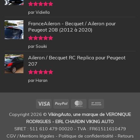
Note
5
sur
par Vidiella
5
FranceAileron - Becquet / Aileron pour
Peugeot 208 (2012 à 2020)
Note
5
sur
par Souiki
5
Aileron / Becquet RC Replica pour Peugeot
207
Note
5
sur
par Haran
5
Visa
PayPal
MasterCard
Bank
Transfer
Copyright 2026 ©
VikingAuto, une marque de VERONIQUE
RODRIGUES - EIRL CHARDIN VIKING AUTO
SIRET : 511 610 479 00020 - TVA : FR61511610479
CGV / Mentions légales
-
Politique de confidentialité
-
Retours