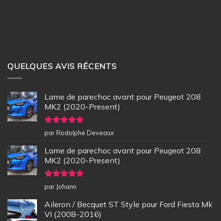
QUELQUES AVIS RÉCENTS
Lame de parechoc avant pour Peugeot 208
MK2 (2020-Present)
Note
5
sur
par Rodolphe Deveaux
5
Lame de parechoc avant pour Peugeot 208
MK2 (2020-Present)
Note
5
sur
par Johann
5
Aileron / Becquet ST Style pour Ford Fiesta Mk
VI (2008-2016)