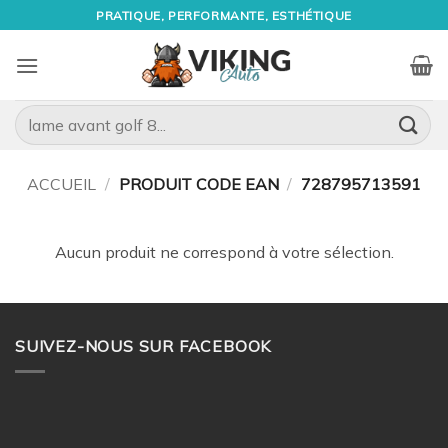
Passer
PRATIQUE, PERFORMANTE, ESTHÉTIQUE
au
contenu
Recherche
pour :
ACCUEIL
/
PRODUIT CODE EAN
/
728795713591
Aucun produit ne correspond à votre sélection.
SUIVEZ-NOUS SUR FACEBOOK