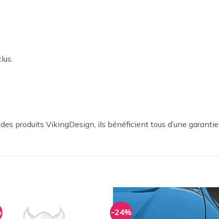
lus.
es produits VikingDesign, ils bénéficient tous d’une garantie
%
-24%
Ajouter
Ajou