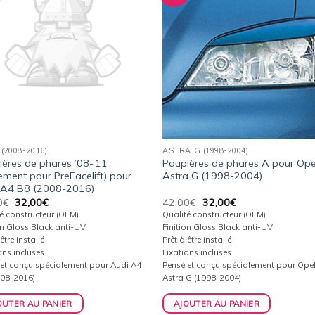
à la
à l
wishlist
wishl
 (2008-2016)
ASTRA G (1998-2004)
ères de phares ’08-’11
Paupières de phares A pour Ope
ement pour PreFacelift) pour
Astra G (1998-2004)
 A4 B8 (2008-2016)
Le
Le
Le
Le
0
€
32,00
€
42,00
€
32,00
€
prix
prix
prix
prix
é constructeur (OEM)
Qualité constructeur (OEM)
initial
actuel
initial
actuel
on Gloss Black anti-UV
Finition Gloss Black anti-UV
était :
est :
était :
est :
être installé
Prêt à être installé
42,00€.
32,00€.
42,00€.
32,00€.
ons incluses
Fixations incluses
 et conçu spécialement pour Audi A4
Pensé et conçu spécialement pour Ope
008-2016)
Astra G (1998-2004)
OUTER AU PANIER
AJOUTER AU PANIER