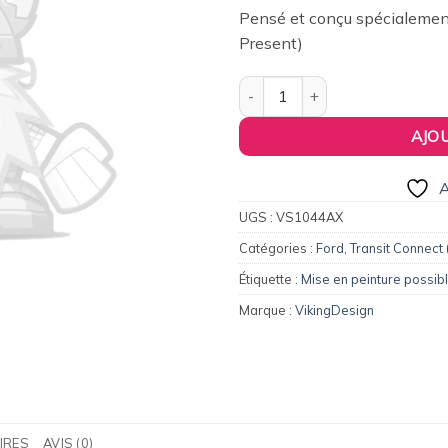
153,00€.
11
Pensé et conçu spécialemen
Present)
quantité de Aileron / Becquet 
AJO
A
UGS :
VS1044AX
Catégories :
Ford
,
Transit Connect
Étiquette :
Mise en peinture possib
Marque :
VikingDesign
IRES
AVIS (0)