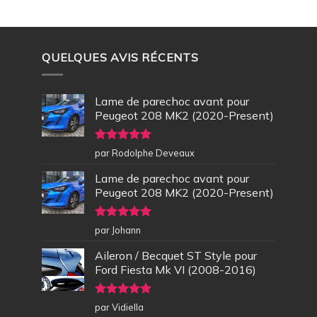
QUELQUES AVIS RÉCENTS
Lame de parechoc avant pour
Peugeot 208 MK2 (2020-Present)
Note
5
sur
par Rodolphe Deveaux
5
Lame de parechoc avant pour
Peugeot 208 MK2 (2020-Present)
Note
5
sur
par Johann
5
Aileron / Becquet ST Style pour
Ford Fiesta Mk VI (2008-2016)
Note
5
sur
par Vidiella
5