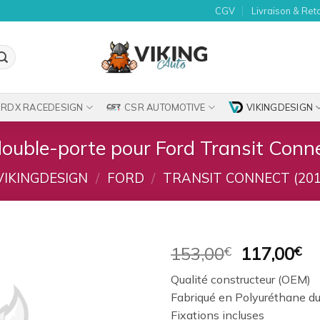
CGV
Livraison & Ret
RDX RACEDESIGN
CSR AUTOMOTIVE
VIKINGDESIGN
 double-porte pour Ford Transit Conn
VIKINGDESIGN
/
FORD
/
TRANSIT CONNECT (20
Le
Le
153,00
€
117,00
€
prix
pr
Ajouter
Qualité constructeur (OEM)
initial
ac
à la
Fabriqué en Polyuréthane du
était :
es
wishlist
Fixations incluses