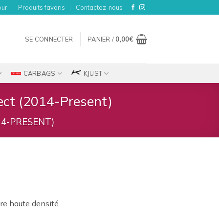
our
Produits favoris
Contactez-nous
SE CONNECTER
PANIER /
0,00
€
CARBAGS
KJUST
ect (2014-Present)
14-PRESENT)
ix
tuel
re haute densité
t :