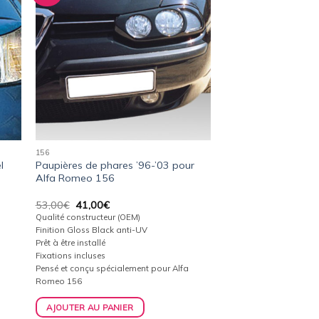
a
à la
ist
wishlist
156
l
Paupières de phares ’96-’03 pour
Alfa Romeo 156
Le
Le
53,00
€
41,00
€
prix
prix
Qualité constructeur (OEM)
initial
actuel
Finition Gloss Black anti-UV
était :
est :
Prêt à être installé
53,00€.
41,00€.
Fixations incluses
l
Pensé et conçu spécialement pour Alfa
Romeo 156
AJOUTER AU PANIER