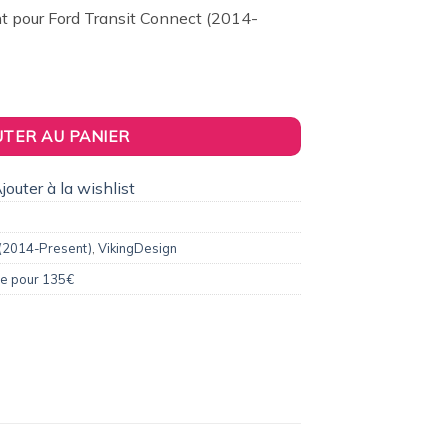
7,00€.
t pour Ford Transit Connect (2014-
double-porte pour Ford Transit Connect (2014-Present)
UTER AU PANIER
jouter à la wishlist
 (2014-Present)
,
VikingDesign
le pour 135€