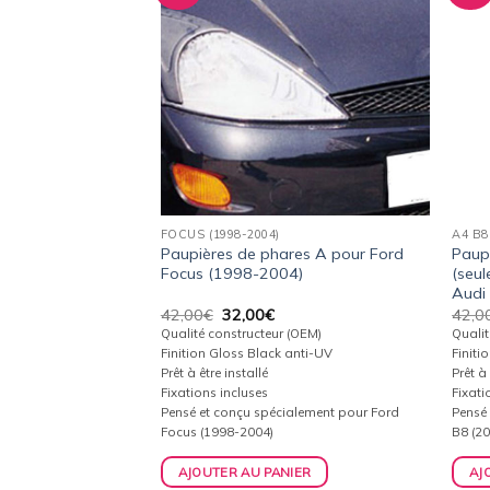
à la
à la
wishlist
wishlist
FOCUS (1998-2004)
A4 B8
es inférieures pour
Paupières de phares A pour Ford
Paupi
2012-2019)
Focus (1998-2004)
(seul
Audi
Le
Le
42,00
€
32,00
€
42,0
ix
prix
prix
(OEM)
Qualité constructeur (OEM)
Qualit
tuel
initial
actuel
anti-UV
Finition Gloss Black anti-UV
Finiti
t :
était :
est :
Prêt à être installé
Prêt à 
,00€.
42,00€.
32,00€.
Fixations incluses
Fixati
alement pour Renault
Pensé et conçu spécialement pour Ford
Pensé
Focus (1998-2004)
B8 (2
IER
AJOUTER AU PANIER
AJ