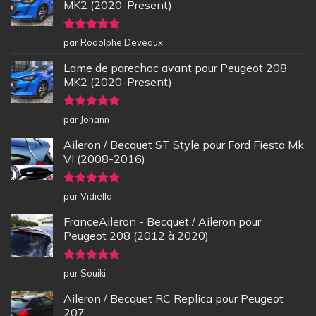
MK2 (2020-Present)
Note
5
sur
par Rodolphe Deveaux
5
Lame de parechoc avant pour Peugeot 208
MK2 (2020-Present)
Note
5
sur
par Johann
5
Aileron / Becquet ST Style pour Ford Fiesta Mk
VI (2008-2016)
Note
5
sur
par Vidiella
5
FranceAileron - Becquet / Aileron pour
Peugeot 208 (2012 à 2020)
Note
5
sur
par Souiki
5
Aileron / Becquet RC Replica pour Peugeot
207