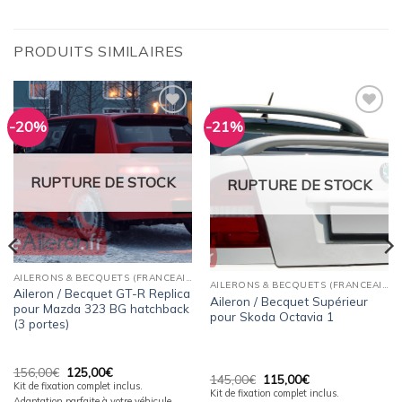
PRODUITS SIMILAIRES
-20%
-21%
Ajouter
Ajouter
à la
à la
wishlist
wishlist
RUPTURE DE STOCK
RUPTURE DE STOCK
AILERONS & BECQUETS (FRANCEAILERON)
AILERONS & BECQUETS (FRANCEAILERON)
Aileron / Becquet GT-R Replica
Aileron / Becquet Supérieur
pour Mazda 323 BG hatchback
pour Skoda Octavia 1
(3 portes)
Le
Le
156,00
€
125,00
€
Le
Le
145,00
€
115,00
€
prix
prix
Kit de fixation complet inclus.
prix
prix
initial
actuel
Kit de fixation complet inclus.
initial
actuel
Adaptation parfaite à votre véhicule.