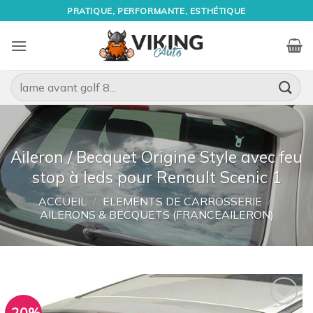
Passer
PRATIQUE, PERFORMANTE, ESTHÉTIQUE
au
contenu
Recherche
pour :
Aileron / Becquet Origine Style avec feu
stop à leds pour Renault Scenic 1
ACCUEIL
/
ELEMENTS DE CARROSSERIE
/
AILERONS & BECQUETS (FRANCEAILERON)