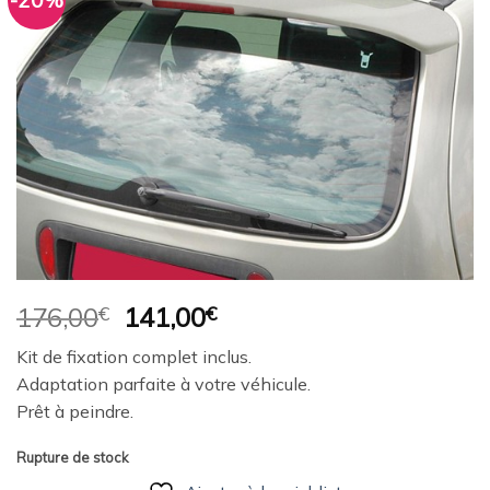
-20%
Ajouter
à la
wishlist
Le
Le
176,00
€
141,00
€
prix
prix
Kit de fixation complet inclus.
initial
actuel
Adaptation parfaite à votre véhicule.
était :
est :
Prêt à peindre.
176,00€.
141,00€.
Rupture de stock