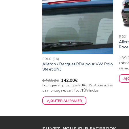
wishlist
wishlist
RDX
Ailer
Race 
139,
POLO (9N)
Fabri
t RDX pour HONDA
Aileron / Becquet RDX pour VW Polo
de mon
 2002-2008
9N et 9N3
AJ
Le
Le
Le
€
149,00
€
142,00
€
prix
prix
prix
e PUR-IHS. Accessoires
Fabriqué en plastique PUR-IHS. Accessoires
actuel
initial
actuel
cat TÜV inclus.
de montage et certificat TÜV inclus.
est :
était :
est :
.
113,00€.
149,00€.
142,00€.
IER
AJOUTER AU PANIER
SUIVEZ-NOUS SUR FACEBOOK