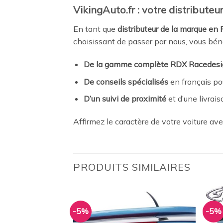
VikingAuto.fr : votre distribute
En tant que
distributeur de la marque en
choisissant de passer par nous, vous béné
De la gamme complète RDX Racedesi
De conseils spécialisés
en français pou
D’un suivi de proximité
et d’une livraiso
Affirmez le caractère de votre voiture av
PRODUITS SIMILAIRES
-5%
-5%
Ajouter
Ajouter
à la
à la