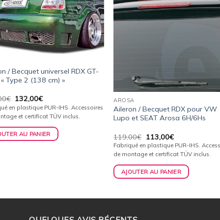
wishlist
wishl
on / Becquet universel RDX GT-
« Type 2 (138 cm) »
Le
Le
00
€
132,00
€
AROSA
prix
prix
qué en plastique PUR-IHS. Accessoires
Aileron / Becquet RDX pour VW
initial
actuel
tage et certificat TÜV inclus.
Lupo et SEAT Arosa 6H/6Hs
était :
est :
139,00€.
132,00€.
OUTER AU PANIER
Le
Le
119,00
€
113,00
€
prix
prix
Fabriqué en plastique PUR-IHS. Access
initial
actuel
de montage et certificat TÜV inclus.
était :
est :
119,00€.
113,00€.
AJOUTER AU PANIER
QUELQUES AVIS RÉCENTS