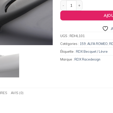
39,00€.
37,0
quantité de Aileron de coffre
AJO
A
UGS :
RDHL101
Catégories :
159
,
ALFA ROMEO
,
RD
Étiquette :
RDX Becquet / Lèvre
Marque :
RDX Racedesign
IRES
AVIS (0)