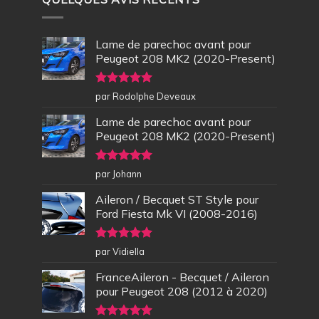
Lame de parechoc avant pour
Peugeot 208 MK2 (2020-Present)
Note
5
sur
par Rodolphe Deveaux
5
Lame de parechoc avant pour
Peugeot 208 MK2 (2020-Present)
Note
5
sur
par Johann
5
Aileron / Becquet ST Style pour
Ford Fiesta Mk VI (2008-2016)
Note
5
sur
par Vidiella
5
FranceAileron - Becquet / Aileron
pour Peugeot 208 (2012 à 2020)