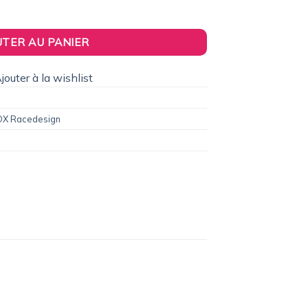
0€.
 RDX pour ALFA 159 (2005+)
UTER AU PANIER
jouter à la wishlist
X Racedesign