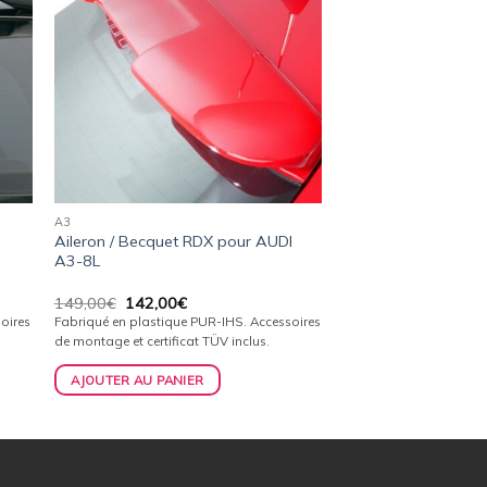
ist
wishlist
A3
Aileron / Becquet RDX pour AUDI
A3-8L
Le
Le
149,00
€
142,00
€
prix
prix
oires
Fabriqué en plastique PUR-IHS. Accessoires
initial
actuel
de montage et certificat TÜV inclus.
était :
est :
149,00€.
142,00€.
AJOUTER AU PANIER