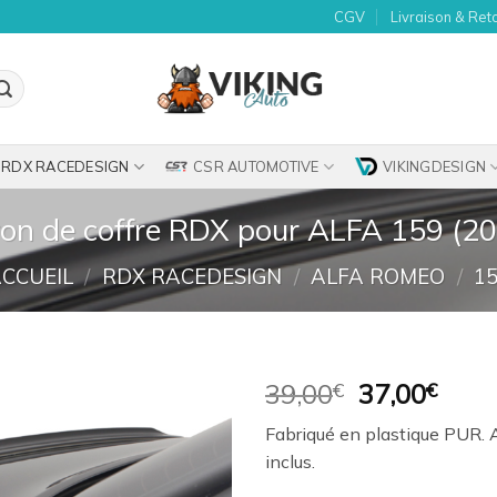
CGV
Livraison & Ret
RDX RACEDESIGN
CSR AUTOMOTIVE
VIKINGDESIGN
ron de coffre RDX pour ALFA 159 (2
CCUEIL
/
RDX RACEDESIGN
/
ALFA ROMEO
/
1
Le
Le
39,00
€
37,00
€
prix
prix
Ajouter
Fabriqué en plastique PUR. 
initial
actu
à la
inclus.
était :
est :
wishlist