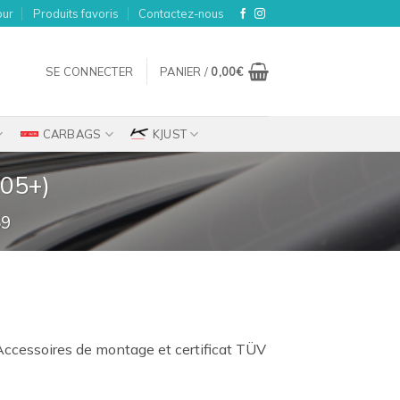
our
Produits favoris
Contactez-nous
SE CONNECTER
PANIER /
0,00
€
CARBAGS
KJUST
005+)
59
Accessoires de montage et certificat TÜV
el