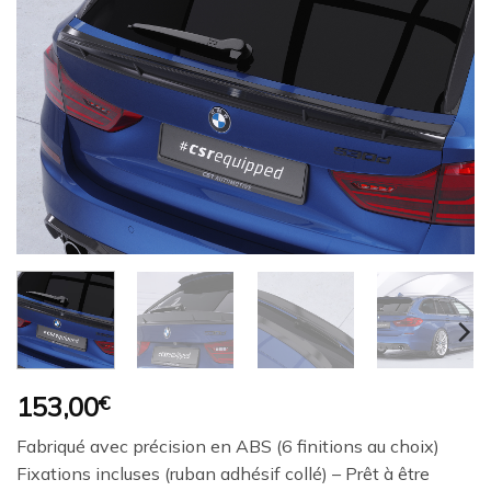
Ajouter
à la
wishlist
153,00
€
Fabriqué avec précision en ABS (6 finitions au choix)
Fixations incluses (ruban adhésif collé) – Prêt à être