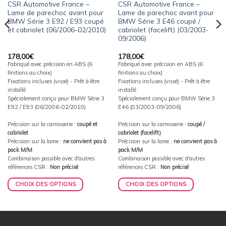
CSR Automotive France –
CSR Automotive France –
Lame de parechoc avant pour
Lame de parechoc avant pour
BMW Série 3 E92 / E93 coupé
BMW Série 3 E46 coupé /
et cabriolet (06/2006-02/2010)
cabriolet (facelift) (03/2003-
09/2006)
178,00
€
178,00
€
Fabriqué avec précision en ABS (6
Fabriqué avec précision en ABS (6
finitions au choix)
finitions au choix)
Fixations incluses (vissé) - Prêt à être
Fixations incluses (vissé) - Prêt à être
installé
installé
Spécialement conçu pour BMW Série 3
Spécialement conçu pour BMW Série 3
E92 / E93 (06/2006-02/2010)
E46 (03/2003-09/2006)
Précision sur la carrosserie :
coupé et
Précision sur la carrosserie :
coupé /
cabriolet
cabriolet (facelift)
Précision sur la lame :
ne convient pas à
Précision sur la lame :
ne convient pas à
pack M/M
pack M/M
Combinaison possible avec d'autres
Combinaison possible avec d'autres
références CSR :
Non précisé
références CSR :
Non précisé
CHOIX DES OPTIONS
CHOIX DES OPTIONS