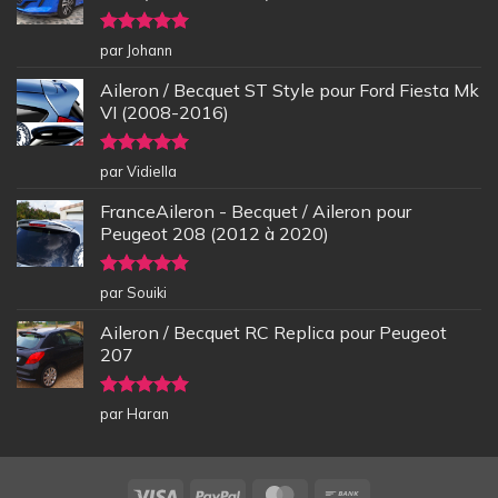
Note
5
sur
par Johann
5
Aileron / Becquet ST Style pour Ford Fiesta Mk
VI (2008-2016)
Note
5
sur
par Vidiella
5
FranceAileron - Becquet / Aileron pour
Peugeot 208 (2012 à 2020)
Note
5
sur
par Souiki
5
Aileron / Becquet RC Replica pour Peugeot
207
Note
5
sur
par Haran
5
Visa
PayPal
MasterCard
Bank