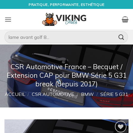
Passer
PRATIQUE, PERFORMANTE, ESTHÉTIQUE
au
contenu
Recherche
pour :
CSR Automotive France – Becquet /
Extension CAP pour BMW Série 5 G31
break (depuis 2017)
ACCUEIL
/
CSR AUTOMOTIVE
/
BMW
/
SÉRIE 5 G31