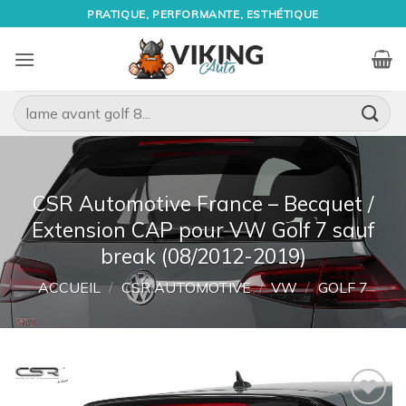
Passer
PRATIQUE, PERFORMANTE, ESTHÉTIQUE
au
contenu
Recherche
pour :
CSR Automotive France – Becquet /
Extension CAP pour VW Golf 7 sauf
break (08/2012-2019)
ACCUEIL
/
CSR AUTOMOTIVE
/
VW
/
GOLF 7