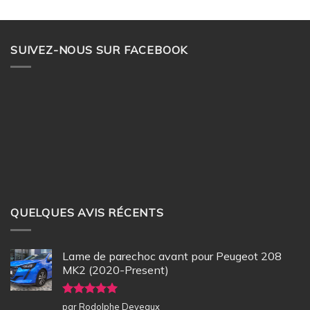
SUIVEZ-NOUS SUR FACEBOOK
QUELQUES AVIS RÉCENTS
Lame de parechoc avant pour Peugeot 208
MK2 (2020-Present)
Note
5
sur
par Rodolphe Deveaux