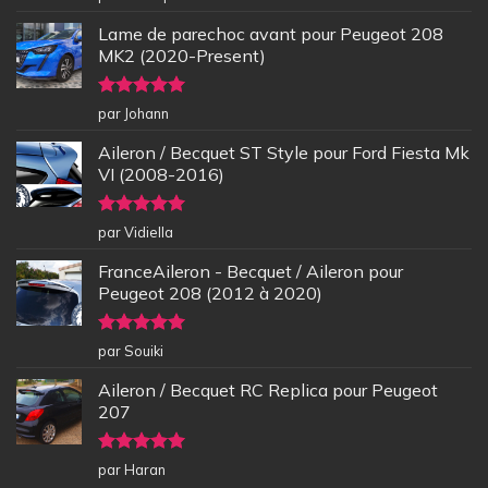
5
Lame de parechoc avant pour Peugeot 208
MK2 (2020-Present)
Note
5
sur
par Johann
5
Aileron / Becquet ST Style pour Ford Fiesta Mk
VI (2008-2016)
Note
5
sur
par Vidiella
5
FranceAileron - Becquet / Aileron pour
Peugeot 208 (2012 à 2020)
Note
5
sur
par Souiki
5
Aileron / Becquet RC Replica pour Peugeot
207
Note
5
sur
par Haran
5