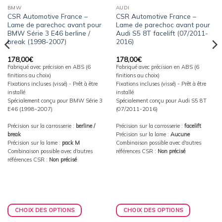
BMW
AUDI
CSR Automotive France –
CSR Automotive France –
Lame de parechoc avant pour
Lame de parechoc avant pour
BMW Série 3 E46 berline /
Audi S5 8T facelift (07/2011-
break (1998-2007)
2016)
178,00
€
178,00
€
Fabriqué avec précision en ABS (6
Fabriqué avec précision en ABS (6
finitions au choix)
finitions au choix)
Fixations incluses (vissé) - Prêt à être
Fixations incluses (vissé) - Prêt à être
installé
installé
Spécialement conçu pour BMW Série 3
Spécialement conçu pour Audi S5 8T
E46 (1998-2007)
(07/2011-2016)
Précision sur la carrosserie :
berline /
Précision sur la carrosserie :
facelift
break
Précision sur la lame :
Aucune
Précision sur la lame :
pack M
Combinaison possible avec d'autres
Combinaison possible avec d'autres
références CSR :
Non précisé
références CSR :
Non précisé
CHOIX DES OPTIONS
CHOIX DES OPTIONS