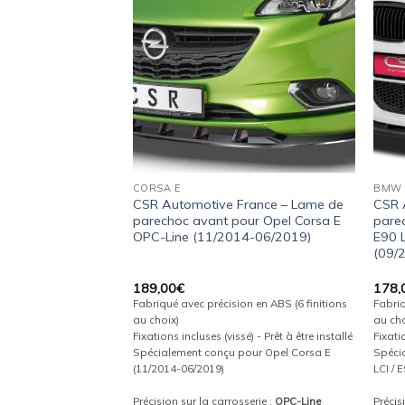
wishlist
wishlist
CORSA E
BMW
France – Lame de
CSR Automotive France – Lame de
CSR 
our VW Golf 6 R
parechoc avant pour Opel Corsa E
pare
2)
OPC-Line (11/2014-06/2019)
E90 L
(09/
189,00
€
178,
on en ABS (6 finitions
Fabriqué avec précision en ABS (6 finitions
Fabriq
au choix)
au cho
é) - Prêt à être installé
Fixations incluses (vissé) - Prêt à être installé
Fixatio
pour VW Golf 6 R
Spécialement conçu pour Opel Corsa E
Spéci
(11/2014-06/2019)
LCI / 
serie :
Précision sur la carrosserie :
OPC-Line
Précis