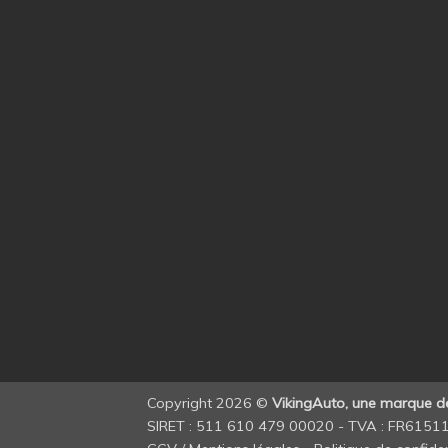
Copyright 2026 ©
VikingAuto, une marque 
SIRET : 511 610 479 00020 - TVA : FR615