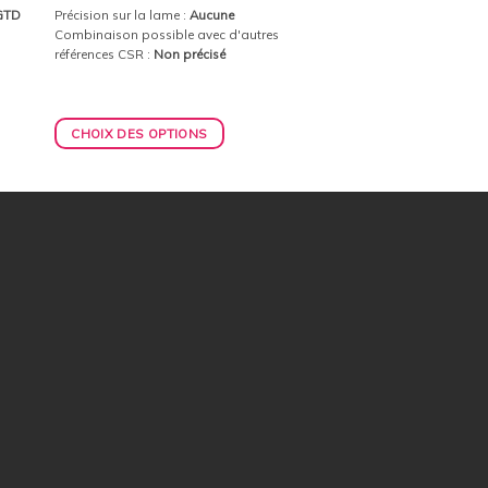
 GTD
Précision sur la lame :
Aucune
Combinaison possible avec d'autres
références CSR :
Non précisé
CHOIX DES OPTIONS