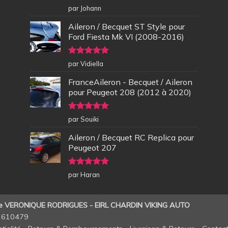
Note
5
sur
par Johann
5
Aileron / Becquet ST Style pour
Ford Fiesta Mk VI (2008-2016)
Note
5
sur
par Vidiella
5
FranceAileron - Becquet / Aileron
pour Peugeot 208 (2012 à 2020)
Note
5
sur
par Souiki
5
Aileron / Becquet RC Replica pour
Peugeot 207
Note
5
sur
par Haran
5
de VERONIQUE RODRIGUES - EIRL CHARDIN VIKING AUTO
11610479