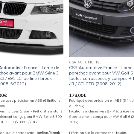
wishlist
wishl
CSR AUTOMOTIVE
Automotive France – Lame de
CSR Automotive France – Lame
choc avant pour BMW Série 3
parechoc avant pour VW Golf 6
CI / E91 LCI berline / break
toutes carrosseries y compris R-
2008-5/2012)
/ R / GTI GTD (2008-2012)
00
€
178,00
€
ué avec précision en ABS (6 finitions
Fabriqué avec précision en ABS (6 finit
ix)
au choix)
ns incluses (vissé) - Prêt à être installé
Fixations incluses (vissé) - Prêt à être in
alement conçu pour BMW Série 3 E90
Spécialement conçu pour VW Golf 6 (
E91 LCI (09/2008-5/2012)
2012)
ion sur la carrosserie :
berline / break
Précision sur la carrosserie :
toutes