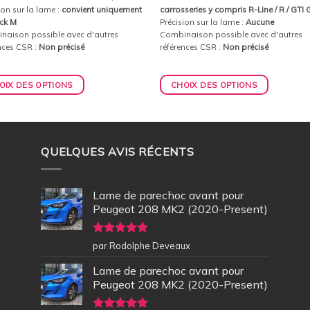
ion sur la lame :
convient uniquement
carrosseries y compris R-Line / R / GTI
ck M
Précision sur la lame :
Aucune
naison possible avec d'autres
Combinaison possible avec d'autres
nces CSR :
Non précisé
références CSR :
Non précisé
OIX DES OPTIONS
CHOIX DES OPTIONS
QUELQUES AVIS RÉCENTS
Lame de parechoc avant pour
Peugeot 208 MK2 (2020-Present)
Note
5
sur
par Rodolphe Deveaux
5
Lame de parechoc avant pour
Peugeot 208 MK2 (2020-Present)