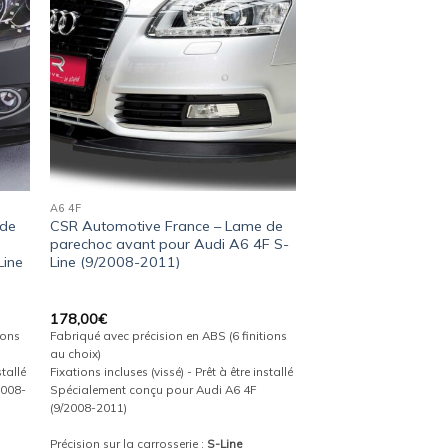
ist
wishlist
A6 4F
 de
CSR Automotive France – Lame de
parechoc avant pour Audi A6 4F S-
Line
Line (9/2008-2011)
178,00
€
ions
Fabriqué avec précision en ABS (6 finitions
au choix)
stallé
Fixations incluses (vissé) - Prêt à être installé
2008-
Spécialement conçu pour Audi A6 4F
(9/2008-2011)
Précision sur la carrosserie :
S-Line