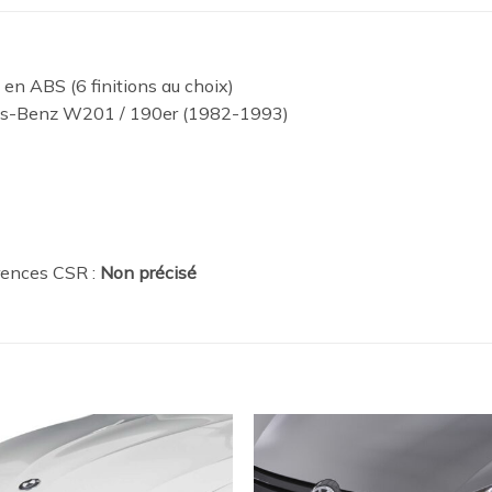
 en ABS (6 finitions au choix)
es-Benz W201 / 190er (1982-1993)
rences CSR :
Non précisé
Ajouter
Ajou
à la
à l