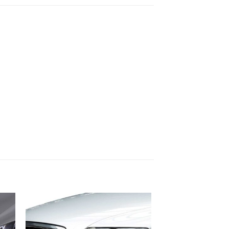
ter
Ajouter
a
à la