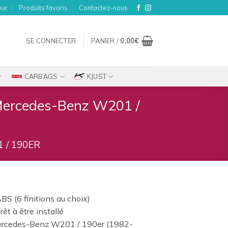
our
Produits favoris
Contactez-nous
SE CONNECTER
PANIER /
0,00
€
CARBAGS
KJUST
Mercedes-Benz W201 /
 / 190ER
BS (6 finitions au choix)
rêt à être installé
ercedes-Benz W201 / 190er (1982-