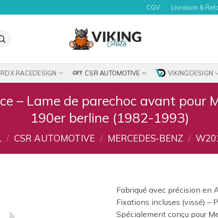
CGV
Livraison & Ret
RDX RACEDESIGN
CSR AUTOMOTIVE
VIKINGDESIGN
ce – Lame de parechoc avant pour 
190er berline (1982-1993)
L
/
CSR AUTOMOTIVE
/
MERCEDES-BENZ
/
W201
Fabriqué avec précision en A
Fixations incluses (vissé) – P
Ajouter
Spécialement conçu pour M
à la