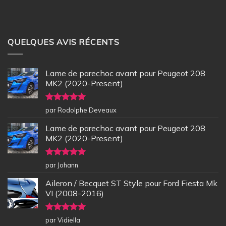
QUELQUES AVIS RÉCENTS
Lame de parechoc avant pour Peugeot 208
MK2 (2020-Present)
Note
5
sur
par Rodolphe Deveaux
5
Lame de parechoc avant pour Peugeot 208
MK2 (2020-Present)
Note
5
sur
par Johann
5
Aileron / Becquet ST Style pour Ford Fiesta Mk
VI (2008-2016)
Note
5
sur
par Vidiella