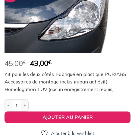
à la
wishlist
Le
Le
45,00
€
43,00
€
prix
prix
Kit pour les deux côtés. Fabriqué en plastique PUR/ABS.
initial
actuel
Accessoires de montage inclus (ruban adhésif).
était :
est :
Homologation TÜV (aucun enregistrement requis).
45,00€.
43,00€.
quantité de paupières de phares (la paire) RDX pour HYUNDAI i
AJOUTER AU PANIER
Ajouter à la wishlist