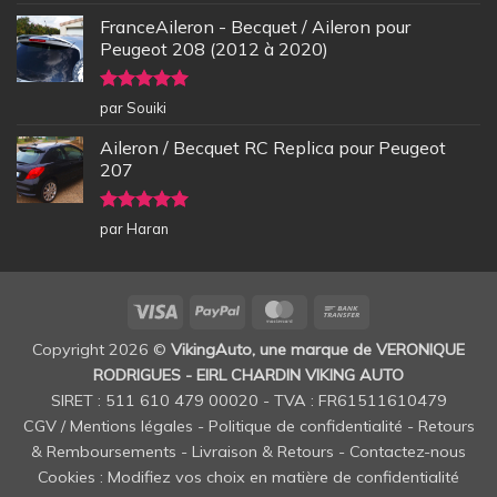
5
FranceAileron - Becquet / Aileron pour
Peugeot 208 (2012 à 2020)
Note
5
sur
par Souiki
5
Aileron / Becquet RC Replica pour Peugeot
207
Note
5
sur
par Haran
5
Visa
PayPal
MasterCard
Bank
Transfer
Copyright 2026 ©
VikingAuto, une marque de VERONIQUE
RODRIGUES - EIRL CHARDIN VIKING AUTO
SIRET : 511 610 479 00020 - TVA : FR61511610479
CGV / Mentions légales
-
Politique de confidentialité
-
Retours
& Remboursements
-
Livraison & Retours
-
Contactez-nous
Cookies : Modifiez vos choix en matière de confidentialité