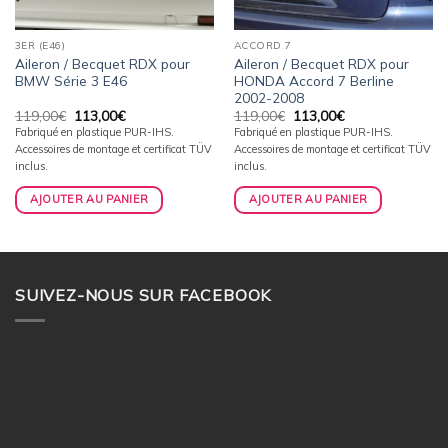
3ER (E46)
ACCORD 7
Aileron / Becquet RDX pour
Aileron / Becquet RDX pour
BMW Série 3 E46
HONDA Accord 7 Berline
2002-2008
Le
Le
Le
Le
119,00
€
113,00
€
119,00
€
113,00
€
prix
prix
prix
prix
Fabriqué en plastique PUR-IHS.
Fabriqué en plastique PUR-IHS.
initial
actuel
initial
actuel
Accessoires de montage et certificat TÜV
Accessoires de montage et certificat TÜV
était :
est :
était :
est :
119,00€.
113,00€.
119,00€.
113,00€.
inclus.
inclus.
AJOUTER AU PANIER
AJOUTER AU PANIER
SUIVEZ-NOUS SUR FACEBOOK