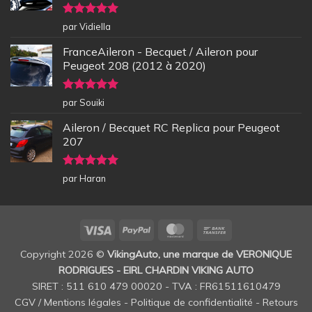
Note
5
sur
par Vidiella
5
FranceAileron - Becquet / Aileron pour
Peugeot 208 (2012 à 2020)
Note
5
sur
par Souiki
5
Aileron / Becquet RC Replica pour Peugeot
207
Note
5
sur
par Haran
5
Visa
PayPal
MasterCard
Bank
Transfer
Copyright 2026 ©
VikingAuto, une marque de VERONIQUE
RODRIGUES - EIRL CHARDIN VIKING AUTO
SIRET : 511 610 479 00020 - TVA : FR61511610479
CGV / Mentions légales
-
Politique de confidentialité
-
Retours