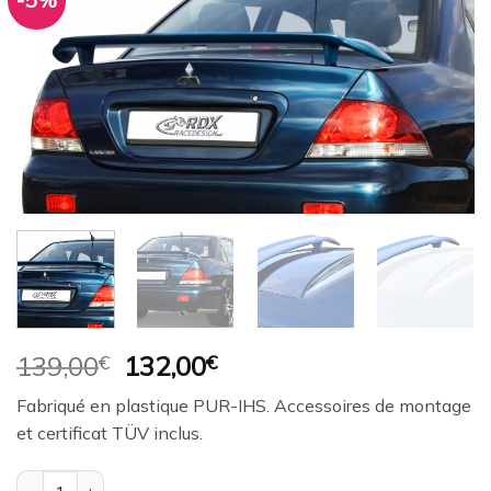
-5%
Ajouter
à la
wishlist
Le
Le
139,00
€
132,00
€
prix
prix
Fabriqué en plastique PUR-IHS. Accessoires de montage
initial
actuel
et certificat TÜV inclus.
était :
est :
139,00€.
132,00€.
quantité de Aileron / Becquet RDX pour MITSUBISHI Lancer (CS0)