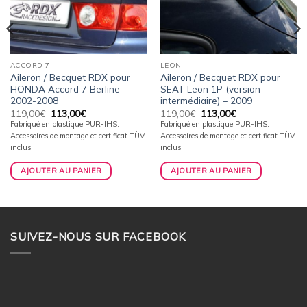
ACCORD 7
LEON
Aileron / Becquet RDX pour
Aileron / Becquet RDX pour
HONDA Accord 7 Berline
SEAT Leon 1P (version
2002-2008
intermédiaire) – 2009
Le
Le
Le
Le
119,00
€
113,00
€
119,00
€
113,00
€
prix
prix
prix
prix
Fabriqué en plastique PUR-IHS.
Fabriqué en plastique PUR-IHS.
initial
actuel
initial
actuel
Accessoires de montage et certificat TÜV
Accessoires de montage et certificat TÜV
était :
est :
était :
est :
119,00€.
113,00€.
119,00€.
113,00€.
inclus.
inclus.
AJOUTER AU PANIER
AJOUTER AU PANIER
SUIVEZ-NOUS SUR FACEBOOK