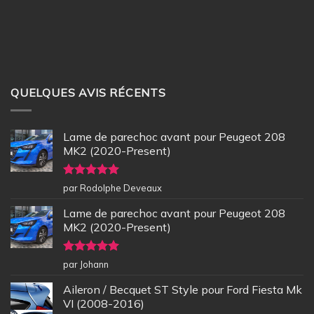
QUELQUES AVIS RÉCENTS
Lame de parechoc avant pour Peugeot 208
MK2 (2020-Present)
Note
5
sur
par Rodolphe Deveaux
5
Lame de parechoc avant pour Peugeot 208
MK2 (2020-Present)
Note
5
sur
par Johann
5
Aileron / Becquet ST Style pour Ford Fiesta Mk
VI (2008-2016)