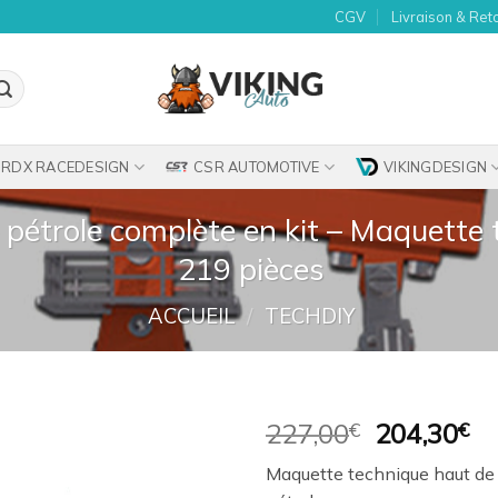
CGV
Livraison & Ret
RDX RACEDESIGN
CSR AUTOMOTIVE
VIKINGDESIGN
 pétrole complète en kit – Maquette
219 pièces
ACCUEIL
/
TECHDIY
Le
Le
227,00
€
204,30
€
prix
pr
Ajouter
Maquette technique haut de
initial
ac
à la