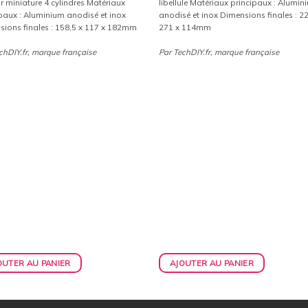
 miniature 4 cylindres Matériaux
libellule Matériaux principaux : Alumin
était :
est :
était :
est :
paux : Aluminium anodisé et inox
anodisé et inox Dimensions finales : 2
484,00€.
435,60€.
227,00€.
204,30€.
sions finales : 158,5 x 117 x 182mm
271 x 114mm
chDIY.fr, marque française
Par TechDIY.fr, marque française
OUTER AU PANIER
AJOUTER AU PANIER