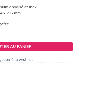
t :
inium anodisé et inox
4,30€.
 94 x 227mm
çaise
 de pétrole complète en kit - Maquette technique motorisée de 219
UTER AU PANIER
jouter à la wishlist