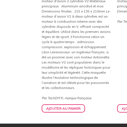
8 Matériaux principaux
moteur d'avion 2 cylindres V2 Matériaux
moteur
est :
était :
est :
et inox Dimensions
principaux : Aluminium anodisé et inox
princi
.
636,30€.
403,00€.
362,70€.
x 180mm Le moteur V8,
Dimensions finales : 215 x 135 x 210mm Le
Dimen
e siècle, est célèbre
moteur d’avion V2 à deux cylindres est un
on équilibre. Utilisé
moteur à combustion interne avec des
Par Te
ort et de luxe, il
cylindres disposés en V, offrant compacité
t cylindres en V,
et équilibre. Utilisé dans les premiers avions
nces exceptionnelles
légers et de sport, il fonctionne selon un
cycle à quatre temps : admission,
e française
compression, explosion et échappement.
Léon Levavasseur, un ingénieur français, a
été un pionnier avec son moteur Antoinette.
Les moteurs V2 sont populaires dans le
modélisme et les répliques historiques pour
leur simplicité et légèreté. Cette maquette
illustre l’évolution technologique de
l’aviation et est idéale pour les passionnés
et les collectionneurs.
Par TechDIY.fr, marque française
IER
AJOUTER AU PANIER
AJ