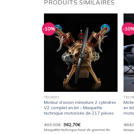
PRODUITS SIMILAIRES
-10%
-10
Ajouter
Ajouter
à la
à la
wishlist
wishlist
TECHDIY
TECH
8 cylindres V8
Moteur d’avion miniature 2 cylindres
Moteu
Maquette technique
V2 complet en kit – Maquette
en ki
 pièces
technique motorisée de 217 pièces
moto
Le
Le
Le
€
403,00
€
362,70
€
484,
prix
prix
prix
haut de gamme de
Maquette technique haut de gamme de
Maque
actuel
initial
actuel