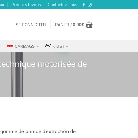
our
Produits favoris
Contactez-nous
SE CONNECTER
PANIER /
0,00
€
CARBAGS
KJUST
 technique motorisée de
ix
 gamme de pompe d’extraction de
tuel