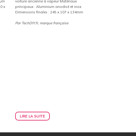
ium
voiture ancienne à vapeur Matériaux
20 x
principaux : Aluminium anodisé et inox
Dimensions finales : 245 x 107 x 134mm
Par TechDIY.fr, marque française
LIRE LA SUITE