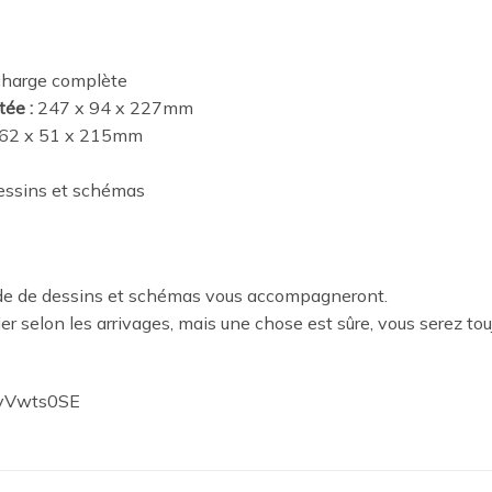
charge complète
ée :
247 x 94 x 227mm
 262 x 51 x 215mm
essins et schémas
tude de dessins et schémas vous accompagneront.
er selon les arrivages, mais une chose est sûre, vous serez to
HvVwts0SE