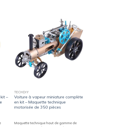
ter
Ajouter
a
à la
ist
wishlist
TECHDIY
kit –
Voiture à vapeur miniature complète
de
en kit – Maquette technique
motorisée de 350 pièces
e
Maquette technique haut de gamme de