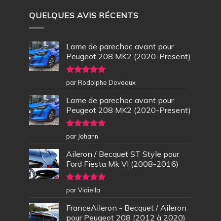
QUELQUES AVIS RÉCENTS
Lame de parechoc avant pour
Peugeot 208 MK2 (2020-Present)
Note
5
sur
par Rodolphe Deveaux
5
Lame de parechoc avant pour
Peugeot 208 MK2 (2020-Present)
Note
5
sur
par Johann
5
Aileron / Becquet ST Style pour
Ford Fiesta Mk VI (2008-2016)
Note
5
sur
par Vidiella
5
FranceAileron - Becquet / Aileron
pour Peugeot 208 (2012 à 2020)