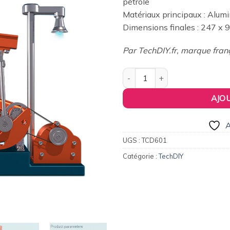
pétrole
était :
es
wishlist
Matériaux principaux : Alum
227,00€.
20
Dimensions finales : 247 x
Par TechDIY.fr, marque fran
quantité de Pompe d'extraction
AJO
A
UGS :
TCD601
Catégorie :
TechDIY