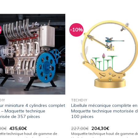
%
-10%
Ajouter
Ajou
à la
à l
wishlist
wishl
DIY
TECHDIY
r miniature 4 cylindres complet
Libellule mécanique complète en 
t – Maquette technique
Maquette technique motorisée 
risée de 357 pièces
100 pièces
Le
Le
Le
Le
00
€
435,60
€
227,00
€
204,30
€
prix
prix
prix
prix
tte technique haut de gamme de
Maquette technique haut de gamme d
initial
actuel
initial
actuel