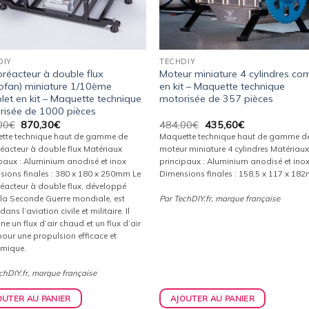
DIY
TECHDIY
réacteur à double flux
Moteur miniature 4 cylindres co
bofan) miniature 1/10ème
en kit – Maquette technique
et en kit – Maquette technique
motorisée de 357 pièces
risée de 1000 pièces
Le
Le
Le
Le
00
€
870,30
€
484,00
€
435,60
€
prix
prix
prix
prix
tte technique haut de gamme de
Maquette technique haut de gamme d
initial
actuel
initial
actuel
éacteur à double flux Matériaux
moteur miniature 4 cylindres Matériau
était :
est :
était :
est :
paux : Aluminium anodisé et inox
principaux : Aluminium anodisé et ino
967,00€.
870,30€.
484,00€.
435,60€.
sions finales : 380 x 180 x 250mm Le
Dimensions finales : 158,5 x 117 x 18
éacteur à double flux, développé
 la Seconde Guerre mondiale, est
Par TechDIY.fr, marque française
 dans l’aviation civile et militaire. Il
e un flux d’air chaud et un flux d’air
pour une propulsion efficace et
mique.
chDIY.fr, marque française
OUTER AU PANIER
AJOUTER AU PANIER