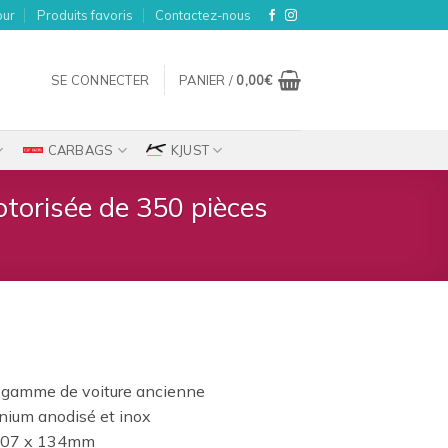
our
Produits favoris
Contactez-nous
SE CONNECTER
PANIER /
0,00
€
CARBAGS
KJUST
torisée de 350 pièces
ix
 gamme de voiture ancienne
tuel
inium anodisé et inox
t :
 107 x 134mm