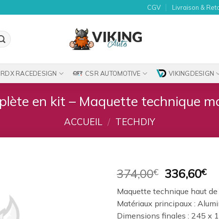
CGV
Livraison & Ret
RDX RACEDESIGN
CSR AUTOMOTIVE
VIKINGDESIGN
plète en kit – Maquette technique mo
ACCUEIL
/
TECHDIY
Le
Le
374,00
€
336,60
€
prix
pr
Ajouter
Maquette technique haut de
initial
ac
à la
Matériaux principaux : Alum
était :
es
wishlist
Dimensions finales : 245 x