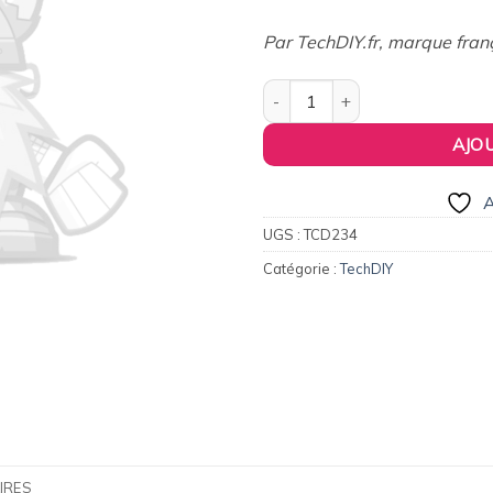
374,00€.
33
Par TechDIY.fr, marque fran
quantité de Voiture ancienne c
AJO
A
UGS :
TCD234
Catégorie :
TechDIY
IRES