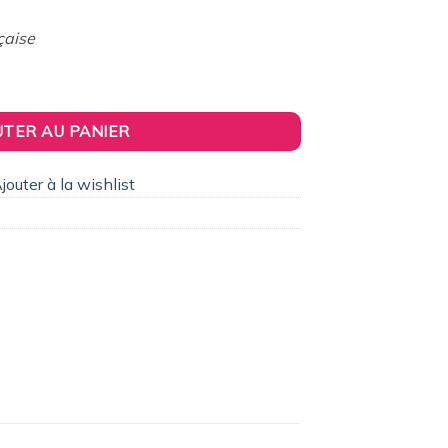
6,60€.
çaise
omplète en kit - Maquette technique motorisée de 350 pièces
UTER AU PANIER
jouter à la wishlist