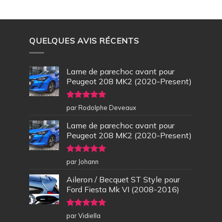
QUELQUES AVIS RÉCENTS
Lame de parechoc avant pour
Peugeot 208 MK2 (2020-Present)
Note
5
sur
par Rodolphe Deveaux
5
Lame de parechoc avant pour
Peugeot 208 MK2 (2020-Present)
Note
5
sur
par Johann
5
Aileron / Becquet ST Style pour
Ford Fiesta Mk VI (2008-2016)
Note
5
sur
par Vidiella