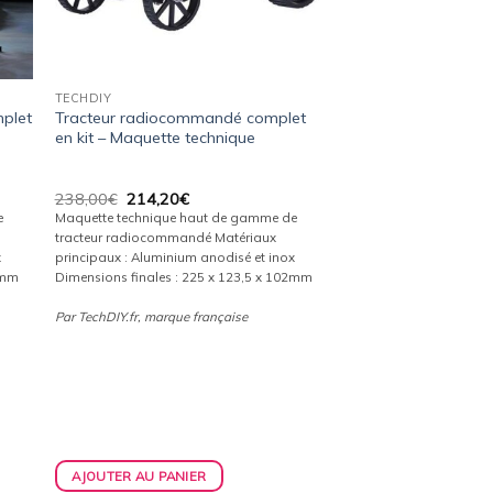
TECHDIY
mplet
Tracteur radiocommandé complet
en kit – Maquette technique
Le
Le
238,00
€
214,20
€
prix
prix
e
Maquette technique haut de gamme de
initial
actuel
x
tracteur radiocommandé Matériaux
était :
est :
x
principaux : Aluminium anodisé et inox
238,00€.
214,20€.
2mm
Dimensions finales : 225 x 123,5 x 102mm
Par TechDIY.fr, marque française
AJOUTER AU PANIER