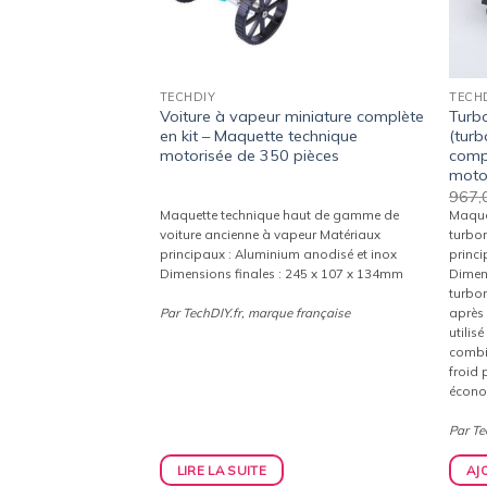
TECHDIY
TECH
te en kit –
Voiture à vapeur miniature complète
Turbo
ue motorisée de
en kit – Maquette technique
(tur
motorisée de 350 pièces
compl
moto
Le
€
967,
prix
haut de gamme de
Maquette technique haut de gamme de
Maque
actuel
 principaux :
voiture ancienne à vapeur Matériaux
turbor
est :
t inox Dimensions
principaux : Aluminium anodisé et inox
princi
.
336,60€.
 125mm
Dimensions finales : 245 x 107 x 134mm
Dimen
turbor
e française
Par TechDIY.fr, marque française
après
utilisé
combin
froid 
écono
Par Te
IER
LIRE LA SUITE
AJ