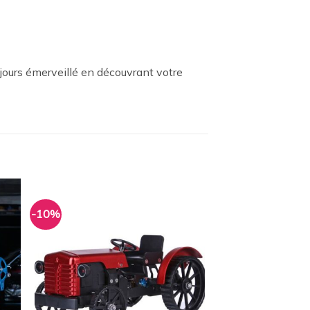
ujours émerveillé en découvrant votre
-10%
ter
Ajouter
a
à la
ist
wishlist