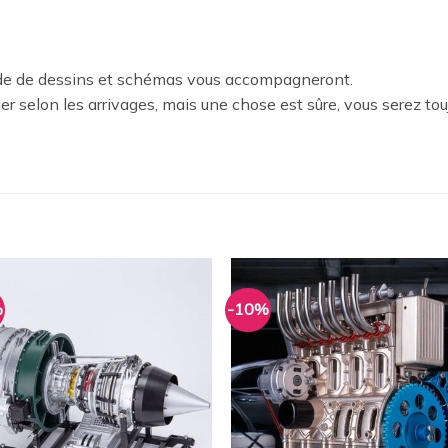
tude de dessins et schémas vous accompagneront.
er selon les arrivages, mais une chose est sûre, vous serez to
%
-10%
Ajouter
Ajou
à la
à l
wishlist
wishl