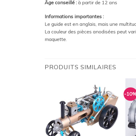
Âge conseillé :
à partir de 12 ans
Informations importantes :
Le guide est en anglais, mais une multi
La couleur des pièces anodisées peut vari
maquette.
PRODUITS SIMILAIRES
-10
Ajouter
Ajouter
à la
à la
wishlist
wishlist