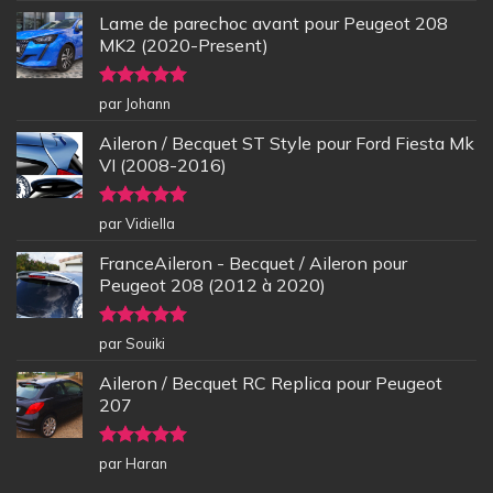
Lame de parechoc avant pour Peugeot 208
MK2 (2020-Present)
Note
5
sur
par Johann
5
Aileron / Becquet ST Style pour Ford Fiesta Mk
VI (2008-2016)
Note
5
sur
par Vidiella
5
FranceAileron - Becquet / Aileron pour
Peugeot 208 (2012 à 2020)
Note
5
sur
par Souiki
5
Aileron / Becquet RC Replica pour Peugeot
207
Note
5
sur
par Haran
5