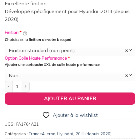
Excellente finition.
Développé spécifiquement pour Hyundai i20 III (depuis
2020).
Finition
*
Choisissez la finition de votre becquet
Finition standard (non peint)
×
Option Colle Haute Performance
*
Ajouter une cartouche XXL de colle haute performance
Non
×
quantité de FranceAileron - Aileron / Becquet Sport pour Hyundai 
AJOUTER AU PANIER
Ajouter à la wishlist
UGS :
FA1764A21
Catégories :
FranceAileron
,
Hyundai
,
i20 III (depuis 2020)