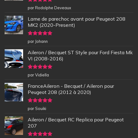
Note
5
sur
par Rodolphe Deveaux
5
Lame de parechoc avant pour Peugeot 208
MK2 (2020-Present)
Note
5
sur
par Johann
5
Aileron / Becquet ST Style pour Ford Fiesta Mk
VI (2008-2016)
Note
5
sur
par Vidiella
5
FranceAileron - Becquet / Aileron pour
Peugeot 208 (2012 à 2020)
Note
5
sur
par Souiki
5
Aileron / Becquet RC Replica pour Peugeot
207