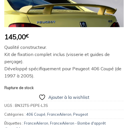
Ajouter
à la
wishlist
145,00
€
Qualité constructeur.
Kit de fixation complet inclus (visserie et guides de
perçage).
Développé spécifiquement pour Peugeot 406 Coupé (de
1997 à 2005).
Rupture de stock
Ajouter à la wishlist
UGS :
BN32TS-PEPE-L3S
Catégories :
406 Coupé
,
FranceAileron
,
Peugeot
Étiquettes :
FranceAileron
,
FranceAileron - Bombe d'apprêt