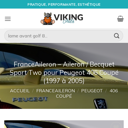
Passer
PRATIQUE, PERFORMANTE, ESTHÉTIQUE
au
contenu
Recherche
pour :
FranceAileron – Aileron / Becquet
Sport Two pour Peugeot 406 Coupé
(1997 à 2005)
ACCUEIL
/
FRANCEAILERON
/
PEUGEOT
/
406
COUPÉ