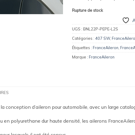
Rupture de stock
A
UGS :
BNL22P-PEPE-L2S
Catégories :
407 SW
,
FranceAiler
Étiquettes :
FranceAileron
,
FranceA
Marque :
FranceAileron
IRES
 la conception d’aileron pour automobile, avec un large catal
 en polyurethane dur haute densité, les ailerons FranceAilero
 pour lesquels il ont été conçus.