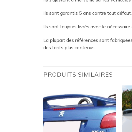
Ils sont garantis 5 ans contre tout défaut.
Ils sont toujours livrés avec le nécessaire 
La plupart des références sont fabriqué
des tarifs plus contenus.
PRODUITS SIMILAIRES
Ajouter
Ajouter
à la
à la
wishlist
wishlist
 DE STOCK