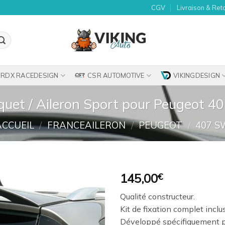
CGV
Livraison & Ret
RDX RACEDESIGN
CSR AUTOMOTIVE
VIKINGDESIGN
quet / Aileron Sport pour Peugeot 
ACCUEIL
/
FRANCEAILERON
/
PEUGEOT
/
407 S
145,00
€
Ajouter
Qualité constructeur.
à la
Kit de fixation complet inclu
wishlist
Développé spécifiquement 