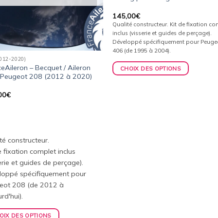
145,00
€
Qualité constructeur. Kit de fixation c
inclus (visserie et guides de perçage).
Développé spécifiquement pour Peuge
406 (de 1995 à 2004).
2012-2020)
eAileron – Becquet / Aileron
CHOIX DES OPTIONS
 Peugeot 208 (2012 à 2020)
00
€
té constructeur.
e fixation complet inclus
erie et guides de perçage).
loppé spécifiquement pour
eot 208 (de 2012 à
rd'hui).
OIX DES OPTIONS