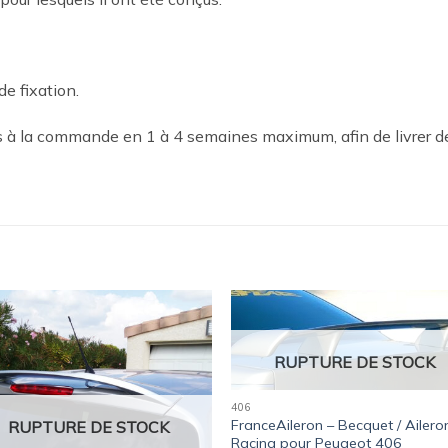
de fixation.
es à la commande en 1 à 4 semaines maximum, afin de livrer d
Ajouter
Ajou
à la
à l
RUPTURE DE STOCK
wishlist
wishl
406
FranceAileron – Becquet / Ailero
RUPTURE DE STOCK
Racing pour Peugeot 406