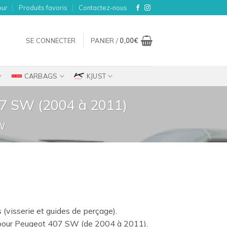
our
Produits favoris
Contactez-nous
SE CONNECTER
PANIER /
0,00
€
CARBAGS
KJUST
407 SW (2004 à 2011)
W
s (visserie et guides de perçage).
pour Peugeot 407 SW (de 2004 à 2011).