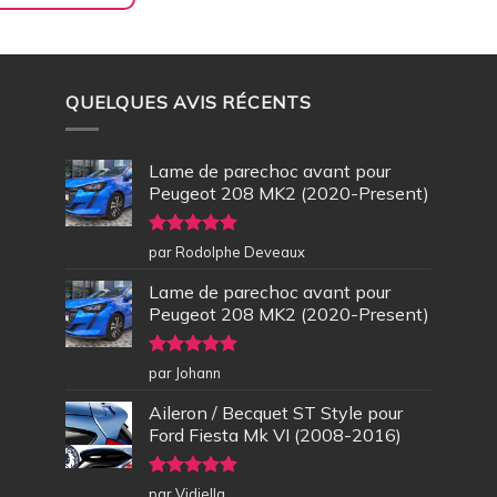
QUELQUES AVIS RÉCENTS
Lame de parechoc avant pour
Peugeot 208 MK2 (2020-Present)
Note
5
sur
par Rodolphe Deveaux
5
Lame de parechoc avant pour
Peugeot 208 MK2 (2020-Present)
Note
5
sur
par Johann
5
Aileron / Becquet ST Style pour
Ford Fiesta Mk VI (2008-2016)
Note
5
sur
par Vidiella