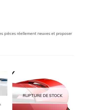
es pièces réellement neuves et proposer
ter
Ajouter
a
à la
ist
wishlist
RUPTURE DE STOCK
n