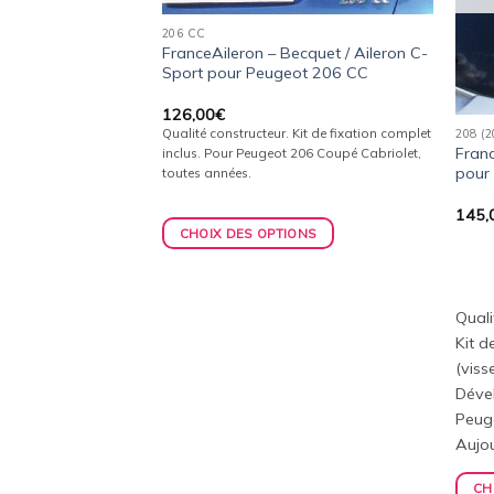
206 CC
FranceAileron – Becquet / Aileron C-
Sport pour Peugeot 206 CC
126,00
€
Qualité constructeur. Kit de fixation complet
208 (
ileron / Becquet
Franc
inclus. Pour Peugeot 206 Coupé Cabriolet,
our Peugeot 508 I
pour
toutes années.
145,
CHOIX DES OPTIONS
Kit de fixation complet
ides de perçage).
ement pour Peugeot
).
Quali
ONS
Kit d
(viss
Déve
Peug
Aujou
CH