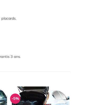
 placards.
rantis 3 ans.
-5%
ter
Ajouter
a
à la