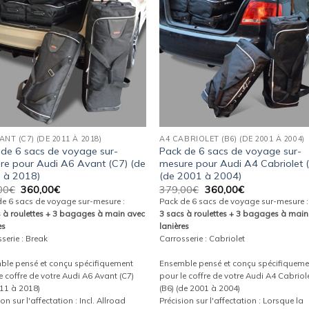
wishlist
wishl
ANT (C7) (DE 2011 À 2018)
A4 CABRIOLET (B6) (DE 2001 À 2004)
 de 6 sacs de voyage sur-
Pack de 6 sacs de voyage sur-
re pour Audi A6 Avant (C7) (de
mesure pour Audi A4 Cabriolet 
 à 2018)
(de 2001 à 2004)
Le
Le
Le
Le
00
€
360,00
€
379,00
€
360,00
€
prix
prix
prix
prix
de 6 sacs de voyage sur-mesure :
Pack de 6 sacs de voyage sur-mesure :
initial
actuel
initial
actuel
s à roulettes + 3 bagages à main avec
3 sacs à roulettes + 3 bagages à main
était :
est :
était :
est :
es
lanières
379,00€.
360,00€.
379,00€.
360,00€.
serie : Break
Carrosserie : Cabriolet
ble pensé et conçu spécifiquement
Ensemble pensé et conçu spécifiqueme
e coffre de votre Audi A6 Avant (C7)
pour le coffre de votre Audi A4 Cabriol
11 à 2018)
(B6) (de 2001 à 2004)
ion sur l'affectation : Incl. Allroad
Précision sur l'affectation : Lorsque la