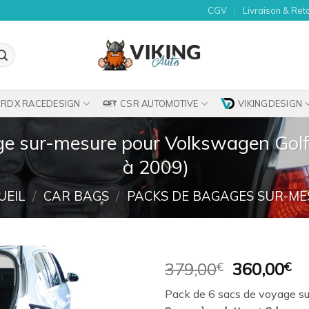
CGV
Livraison & Ret
RDX RACEDESIGN
CSR AUTOMOTIVE
VIKINGDESIGN
ge sur-mesure pour Volkswagen Golf 
à 2009)
UEIL
/
CAR BAGS
/
PACKS DE BAGAGES SUR-ME
Le
Le
379,00
€
360,00
€
prix
pr
Ajouter
Pack de 6 sacs de voyage su
initial
ac
à la