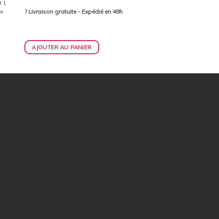
t 1
re
? Livraison gratuite - Expédié en 48h
AJOUTER AU PANIER