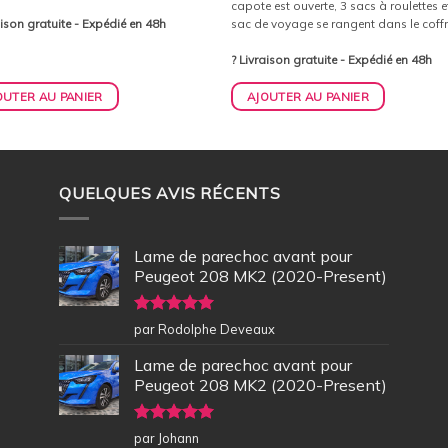
capote est ouverte, 3 sacs à roulettes e
aison gratuite - Expédié en 48h
sac de voyage se rangent dans le coff
? Livraison gratuite - Expédié en 48h
OUTER AU PANIER
AJOUTER AU PANIER
QUELQUES AVIS RÉCENTS
Lame de parechoc avant pour
Peugeot 208 MK2 (2020-Present)
Note
5
sur
par Rodolphe Deveaux
5
Lame de parechoc avant pour
Peugeot 208 MK2 (2020-Present)
Note
5
sur
par Johann