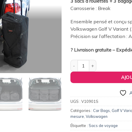
3 sacs à roulettes + 3 bagag
était :
es
wishlist
Carrosserie : Break
379,00€.
36
Ensemble pensé et conçu spé
Volkswagen Golf V Variant 
Précision sur l’affectation :
? Livraison gratuite – Expéd
quantité de Pack de 6 sacs de
AJO
A
UGS :
V10901S
Catégories :
Car Bags
,
Golf V Vari
mesure
,
Volkswagen
Étiquette :
Sacs de voyage