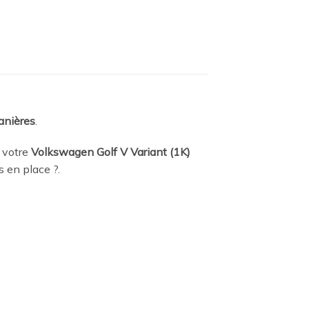
anières
.
 votre
Volkswagen Golf V Variant (1K)
is en place
?.