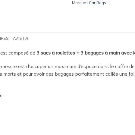
Marque :
Car Bags
IRES
AVIS (0)
est composé de
3 sacs à roulettes + 3 bagages à main avec l
mesure est d’occuper un maximum d’espace dans le coffre de
mes morts et pour avoir des bagages parfaitement callés une fo
c
ac