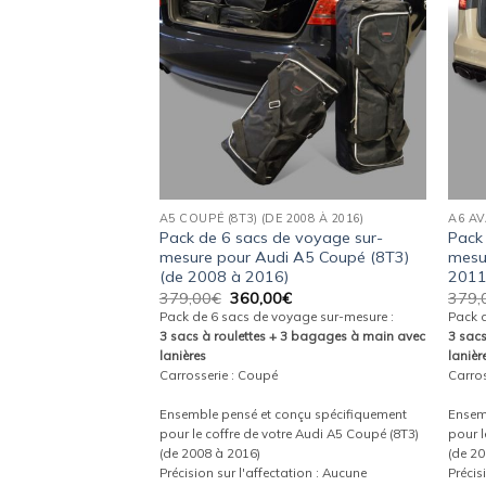
wishlist
wishlist
IS 2015)
A5 COUPÉ (8T3) (DE 2008 À 2016)
A6 AV
e voyage sur-
Pack de 6 sacs de voyage sur-
Pack
 A4 Avant (B9)
mesure pour Audi A5 Coupé (8T3)
mesu
(de 2008 à 2016)
2011
Le
Le
Le
€
379,00
€
360,00
€
379,
prix
prix
prix
yage sur-mesure :
Pack de 6 sacs de voyage sur-mesure :
Pack 
actuel
initial
actuel
 3 bagages à main avec
3 sacs à roulettes + 3 bagages à main avec
3 sac
est :
était :
est :
lanières
lanièr
.
360,00€.
379,00€.
360,00€.
Carrosserie : Coupé
Carros
onçu spécifiquement
Ensemble pensé et conçu spécifiquement
Ensem
re Audi A4 Avant (B9)
pour le coffre de votre Audi A5 Coupé (8T3)
pour l
(de 2008 à 2016)
(de 20
tion : Incl. Allroad
Précision sur l'affectation : Aucune
Précis