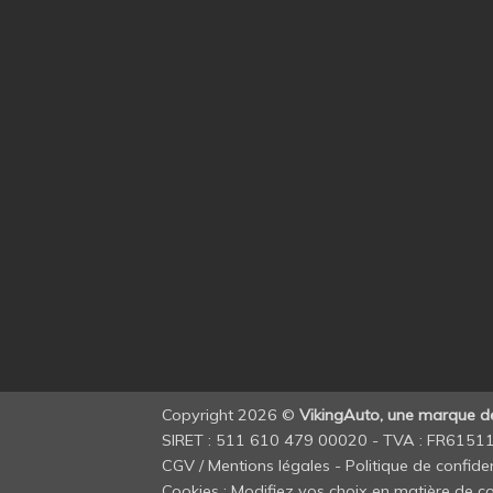
Copyright 2026 ©
VikingAuto, une marque 
SIRET : 511 610 479 00020 - TVA : FR615
CGV / Mentions légales
-
Politique de confiden
Cookies : Modifiez vos choix en matière de co