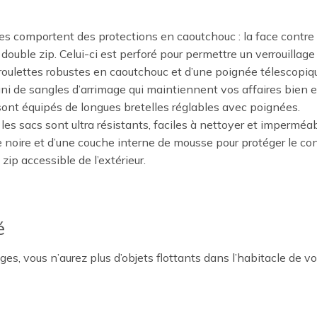
s comportent des protections en caoutchouc : la face contre le
double zip. Celui-ci est perforé pour permettre un verrouillag
roulettes robustes en caoutchouc et d’une poignée télescopiq
uni de sangles d’arrimage qui maintiennent vos affaires bien e
sont équipés de longues bretelles réglables avec poignées.
les sacs sont ultra résistants, faciles à nettoyer et imperméab
e noire et d’une couche interne de mousse pour protéger le co
ip accessible de l’extérieur.
é
 vous n’aurez plus d’objets flottants dans l’habitacle de votre