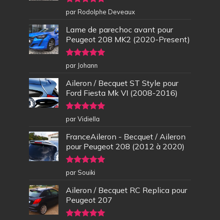
Note
5
sur
par Rodolphe Deveaux
5
Lame de parechoc avant pour
Peugeot 208 MK2 (2020-Present)
Note
5
sur
par Johann
5
Aileron / Becquet ST Style pour
Ford Fiesta Mk VI (2008-2016)
Note
5
sur
par Vidiella
5
FranceAileron - Becquet / Aileron
pour Peugeot 208 (2012 à 2020)
Note
5
sur
par Souiki
5
Aileron / Becquet RC Replica pour
Peugeot 207