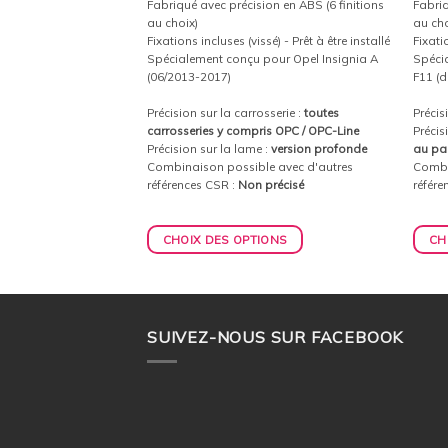
on en ABS (6 finitions
Fabriqué avec précision en ABS (6 finitions
Fabriq
au choix)
au cho
é) - Prêt à être installé
Fixations incluses (vissé) - Prêt à être installé
Fixatio
our Skoda Octavia III
Spécialement conçu pour Opel Insignia A
Spéci
6)
(06/2013-2017)
F11 (d
sserie :
RS (préfacelift)
Précision sur la carrosserie :
toutes
Précis
:
Aucune
carrosseries y compris OPC / OPC-Line
Précis
e avec d'autres
Précision sur la lame :
version profonde
au pa
précisé
Combinaison possible avec d'autres
Combi
références CSR :
Non précisé
référe
ONS
CHOIX DES OPTIONS
CH
SUIVEZ-NOUS SUR FACEBOOK