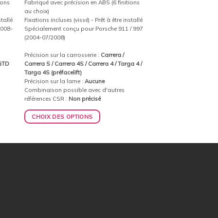
ions
Fabriqué avec précision en ABS (6 finitions
au choix)
stallé
Fixations incluses (vissé) - Prêt à être installé
2008-
Spécialement conçu pour Porsche 911 / 997
(2004-07/2008)
Précision sur la carrosserie :
Carrera /
 GTD
Carrera S / Carrera 4S / Carrera 4 / Targa 4 /
Targa 4S (préfacelift)
Précision sur la lame :
Aucune
Combinaison possible avec d'autres
références CSR :
Non précisé
CHOIX DES OPTIONS