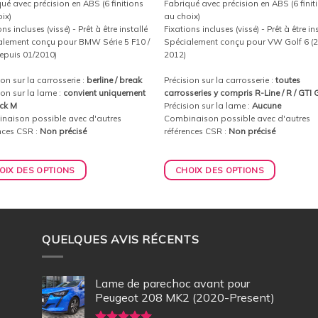
ué avec précision en ABS (6 finitions
Fabriqué avec précision en ABS (6 finit
ix)
au choix)
ns incluses (vissé) - Prêt à être installé
Fixations incluses (vissé) - Prêt à être in
alement conçu pour BMW Série 5 F10 /
Spécialement conçu pour VW Golf 6 (
epuis 01/2010)
2012)
ion sur la carrosserie :
berline / break
Précision sur la carrosserie :
toutes
ion sur la lame :
convient uniquement
carrosseries y compris R-Line / R / GTI
ck M
Précision sur la lame :
Aucune
naison possible avec d'autres
Combinaison possible avec d'autres
nces CSR :
Non précisé
références CSR :
Non précisé
OIX DES OPTIONS
CHOIX DES OPTIONS
QUELQUES AVIS RÉCENTS
Lame de parechoc avant pour
Peugeot 208 MK2 (2020-Present)