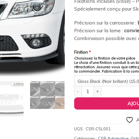
Fixations incluses (vissé) – P
wishlist
Spécialement conçu pour Sk
Précision sur la carrosserie :
Précision sur la lame :
convi
Combinaison possible avec d
Finition
*
Choisissez la finition de votre pièce
Le choix d'une finition conduit à un b
rétractation. Assurez-vous que cette 
la commander. Fabrication à la co
Gloss Black (Noir brillant) (15,
quantité de CSR Automotive Fra
AJO
A
UGS :
CSR-CSL001
Catégories :
CSR Automotive
,
Octa