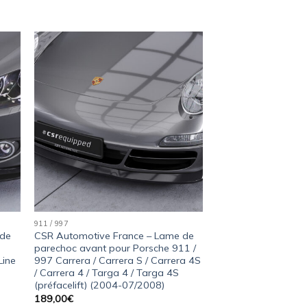
ter
Ajouter
a
à la
ist
wishlist
911 / 997
 de
CSR Automotive France – Lame de
parechoc avant pour Porsche 911 /
Line
997 Carrera / Carrera S / Carrera 4S
/ Carrera 4 / Targa 4 / Targa 4S
(préfacelift) (2004-07/2008)
189,00
€