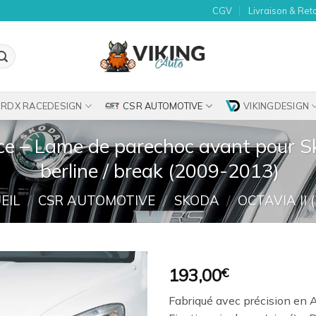
CGV
Livraison & Ret
RDX RACEDESIGN
CSR AUTOMOTIVE
VIKINGDESIGN
e – Lame de parechoc avant pour Sk
berline / break (2009-2013)
EIL
/
CSR AUTOMOTIVE
/
SKODA
/
OCTAVIA II (
193,00
€
Ajouter
Fabriqué avec précision en A
à la