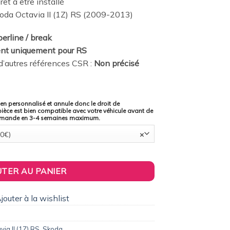
rêt à être installé
oda Octavia II (1Z) RS (2009-2013)
berline / break
ent uniquement pour RS
’autres références CSR :
Non précisé
ien personnalisé et annule donc le droit de
pièce est bien compatible avec votre véhicule avant de
mmande en 3-4 semaines maximum.
00€)
×
nce - Lame de parechoc avant pour Skoda Octavia II (1Z) RS berli
UTER AU PANIER
jouter à la wishlist
via II (1Z) RS
,
Skoda