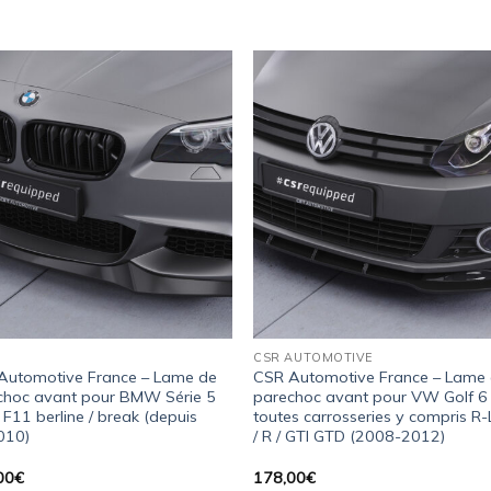
Ajouter
Ajou
à la
à l
wishlist
wishl
CSR AUTOMOTIVE
Automotive France – Lame de
CSR Automotive France – Lame
choc avant pour BMW Série 5
parechoc avant pour VW Golf 6
 F11 berline / break (depuis
toutes carrosseries y compris R-
010)
/ R / GTI GTD (2008-2012)
00
€
178,00
€