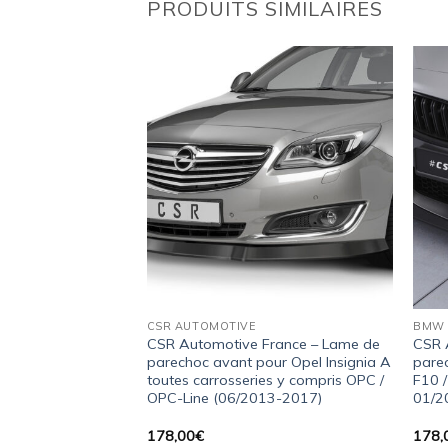
PRODUITS SIMILAIRES
Ajouter
Ajouter
à la
à la
wishlist
wishlist
CSR AUTOMOTIVE
BMW
France – Lame de
CSR Automotive France – Lame de
CSR 
our Skoda Octavia
parechoc avant pour Opel Insignia A
pare
éfacelift) (2013-
toutes carrosseries y compris OPC /
F10 /
OPC-Line (06/2013-2017)
01/2
178,00
€
178,