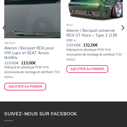
wishlist
wishlist
RDX
Aileron / Becquet universel
RDX GT-Race « Type 2 (138
cm) »
AROSA
Le
Le
139,00
€
132,00
€
Aileron / Becquet RDX pour
prix
prix
Fabriqué en plastique PUR-IHS.
initial
actuel
VW Lupo et SEAT Arosa
Accessoires de montage et certificat TÜV
était :
est :
6H/6Hs
139,00€.
132,00€.
inclus.
Le
Le
119,00
€
113,00
€
prix
prix
Fabriqué en plastique PUR-IHS.
AJOUTER AU PANIER
initial
actuel
Accessoires de montage et certificat TÜV
était :
est :
119,00€.
113,00€.
inclus.
AJOUTER AU PANIER
SUIVEZ-NOUS SUR FACEBOOK