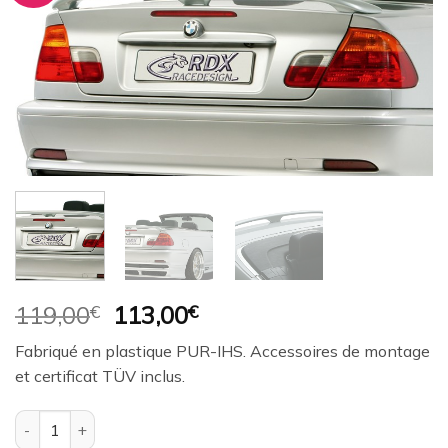
à la
wishlist
Le
Le
119,00
€
113,00
€
prix
prix
Fabriqué en plastique PUR-IHS. Accessoires de montage
initial
actuel
et certificat TÜV inclus.
était :
est :
119,00€.
113,00€.
quantité de Aileron / Becquet RDX pour BMW Série 3 E46