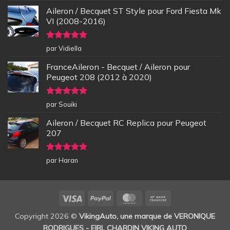
Aileron / Becquet ST Style pour Ford Fiesta Mk
VI (2008-2016)
Note
5
sur
par Vidiella
5
FranceAileron - Becquet / Aileron pour
Peugeot 208 (2012 à 2020)
Note
5
sur
par Souiki
5
Aileron / Becquet RC Replica pour Peugeot
207
Note
5
sur
par Haran
5
Visa
PayPal
MasterCard
Bank
Transfer
Copyright 2026 ©
VikingAuto, une marque de VERONIQUE
RODRIGUES - EIRL CHARDIN VIKING AUTO