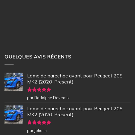
QUELQUES AVIS RÉCENTS
Lame de parechoc avant pour Peugeot 208
MK2 (2020-Present)
Note
5
sur
par Rodolphe Deveaux
5
Lame de parechoc avant pour Peugeot 208
MK2 (2020-Present)
Note
5
sur
par Johann
5