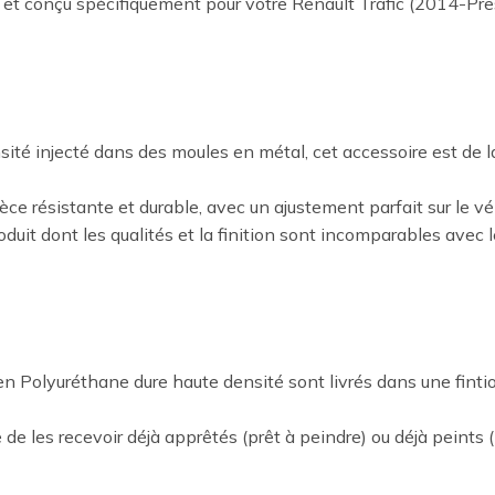
et conçu spécifiquement pour votre Renault Trafic (2014-Pre
ité injecté dans des moules en métal, cet accessoire est de l
ièce résistante et durable, avec un ajustement parfait sur le vé
oduit dont les qualités et la finition sont incomparables avec 
 Polyuréthane dure haute densité sont livrés dans une fintion
 de les recevoir déjà apprêtés (prêt à peindre) ou déjà peints (