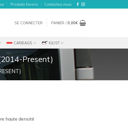
our
Produits favoris
Contactez-nous
SE CONNECTER
PANIER /
0,00
€
CARBAGS
KJUST
 (2014-Present)
RESENT)
ix
tuel
re haute densité
t :