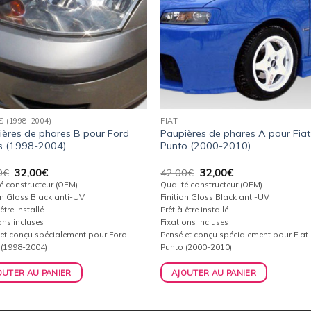
 (1998-2004)
FIAT
ières de phares B pour Ford
Paupières de phares A pour Fiat
s (1998-2004)
Punto (2000-2010)
Le
Le
Le
Le
0
€
32,00
€
42,00
€
32,00
€
prix
prix
prix
prix
é constructeur (OEM)
Qualité constructeur (OEM)
initial
actuel
initial
actuel
on Gloss Black anti-UV
Finition Gloss Black anti-UV
était :
est :
était :
est :
être installé
Prêt à être installé
42,00€.
32,00€.
42,00€.
32,00€.
ons incluses
Fixations incluses
 et conçu spécialement pour Ford
Pensé et conçu spécialement pour Fiat
 (1998-2004)
Punto (2000-2010)
OUTER AU PANIER
AJOUTER AU PANIER