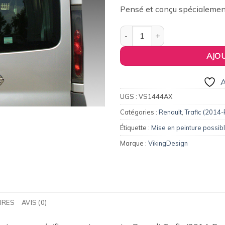
184,00€.
14
Pensé et conçu spécialement
quantité de Aileron / Becquet 
AJO
A
UGS :
VS1444AX
Catégories :
Renault
,
Trafic (2014
Étiquette :
Mise en peinture possib
Marque :
VikingDesign
IRES
AVIS (0)