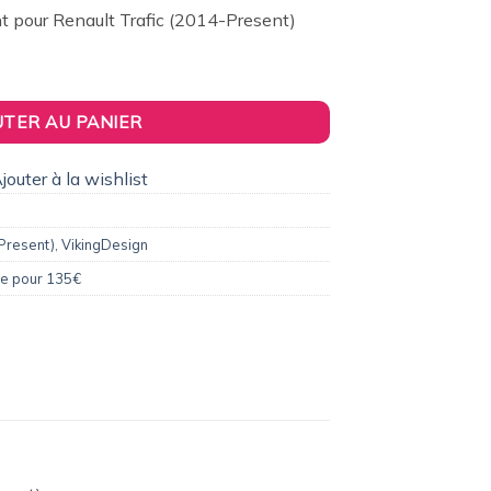
2,00€.
 pour Renault Trafic (2014-Present)
double-porte pour Renault Trafic (2014-Present)
UTER AU PANIER
jouter à la wishlist
-Present)
,
VikingDesign
le pour 135€