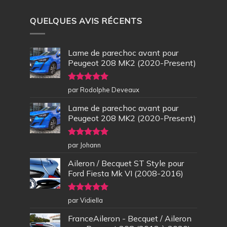
QUELQUES AVIS RÉCENTS
Lame de parechoc avant pour
Peugeot 208 MK2 (2020-Present)
Note
5
sur
par Rodolphe Deveaux
5
Lame de parechoc avant pour
Peugeot 208 MK2 (2020-Present)
Note
5
sur
par Johann
5
Aileron / Becquet ST Style pour
Ford Fiesta Mk VI (2008-2016)
Note
5
sur
par Vidiella
5
FranceAileron - Becquet / Aileron