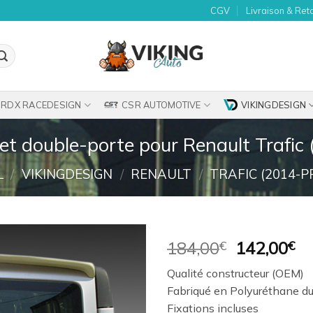
CGV
Livraison & Ret
RDX RACEDESIGN
CSR AUTOMOTIVE
VIKINGDESIGN
uet double-porte pour Renault Trafic
L
/
VIKINGDESIGN
/
RENAULT
/
TRAFIC (2014-P
Le
Le
184,00
€
142,00
€
prix
pr
Ajouter
Qualité constructeur (OEM)
initial
ac
à la
Fabriqué en Polyuréthane du
était :
es
wishlist
Fixations incluses