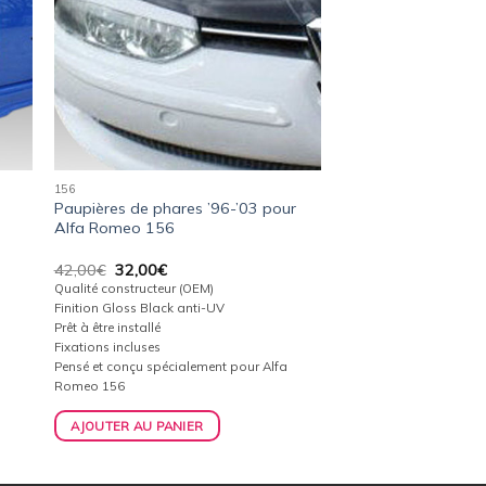
156
Paupières de phares ’96-’03 pour
Alfa Romeo 156
Le
Le
42,00
€
32,00
€
prix
prix
Qualité constructeur (OEM)
initial
actuel
Finition Gloss Black anti-UV
était :
est :
Prêt à être installé
42,00€.
32,00€.
Fixations incluses
Pensé et conçu spécialement pour Alfa
Romeo 156
AJOUTER AU PANIER