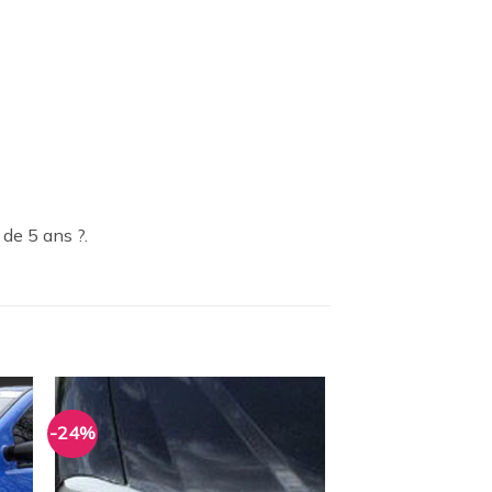
 de 5 ans ?.
-24%
ter
Ajouter
a
à la
ist
wishlist