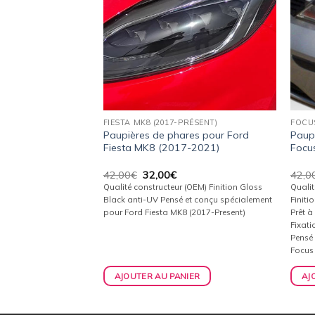
FIESTA MK8 (2017-PRÉSENT)
FOCUS
es inférieures pour
Paupières de phares pour Ford
Paup
2012-2019)
Fiesta MK8 (2017-2021)
Focu
Le
Le
42,00
€
32,00
€
42,0
ix
prix
prix
(OEM)
Qualité constructeur (OEM) Finition Gloss
Qualit
tuel
initial
actuel
anti-UV
Black anti-UV Pensé et conçu spécialement
Finiti
t :
était :
est :
pour Ford Fiesta MK8 (2017-Present)
Prêt à 
,00€.
42,00€.
32,00€.
Fixati
alement pour Renault
Pensé
Focus
IER
AJOUTER AU PANIER
AJ