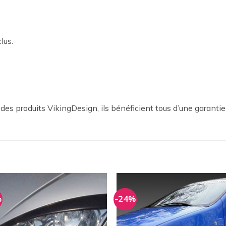
lus.
es produits VikingDesign, ils bénéficient tous d’une garantie
%
-24%
Ajouter
Ajou
à la
à l
wishlist
wishl