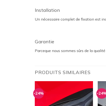
Installation
Un nécessaire complet de fixation est inc
Garantie
Parceque nous sommes sûrs de la qualité d
PRODUITS SIMILAIRES
-24%
-24
Ajouter
Ajouter
à la
à la
wishlist
wishlist