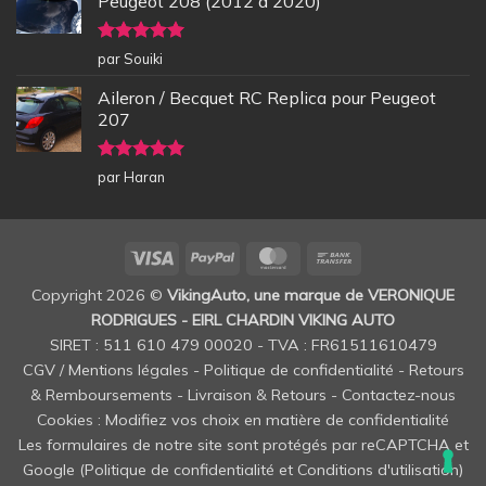
Peugeot 208 (2012 à 2020)
Note
5
sur
par Souiki
5
Aileron / Becquet RC Replica pour Peugeot
207
Note
5
sur
par Haran
5
Visa
PayPal
MasterCard
Bank
Transfer
Copyright 2026 ©
VikingAuto, une marque de VERONIQUE
RODRIGUES - EIRL CHARDIN VIKING AUTO
SIRET : 511 610 479 00020 - TVA : FR61511610479
CGV / Mentions légales
-
Politique de confidentialité
-
Retours
& Remboursements
-
Livraison & Retours
-
Contactez-nous
Cookies : Modifiez vos choix en matière de confidentialité
Les formulaires de notre site sont protégés par reCAPTCHA et
Google (
Politique de confidentialité
et
Conditions d'utilisation
)