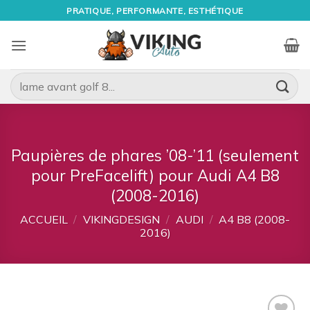
Passer
PRATIQUE, PERFORMANTE, ESTHÉTIQUE
au
contenu
Recherche
pour :
Paupières de phares ’08-’11 (seulement
pour PreFacelift) pour Audi A4 B8
(2008-2016)
ACCUEIL
/
VIKINGDESIGN
/
AUDI
/
A4 B8 (2008-
2016)