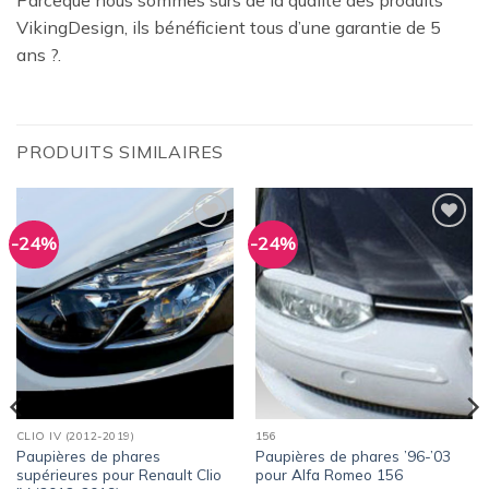
Parceque nous sommes sûrs de la qualité des produits
VikingDesign, ils bénéficient tous d’une garantie de 5
ans ?.
PRODUITS SIMILAIRES
-24%
-24%
Ajouter
Ajouter
à la
à la
wishlist
wishlist
CLIO IV (2012-2019)
156
Paupières de phares
Paupières de phares ’96-’03
supérieures pour Renault Clio
pour Alfa Romeo 156