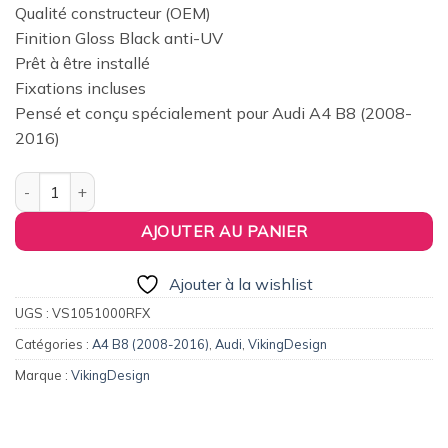
prix
prix
Qualité constructeur (OEM)
initial
actuel
Finition Gloss Black anti-UV
était :
est :
Prêt à être installé
42,00€.
32,00€.
Fixations incluses
Pensé et conçu spécialement pour Audi A4 B8 (2008-
2016)
quantité de Paupières de phares '08-'11 (seulement pour PreFac
AJOUTER AU PANIER
Ajouter à la wishlist
UGS :
VS1051000RFX
Catégories :
A4 B8 (2008-2016)
,
Audi
,
VikingDesign
Marque :
VikingDesign