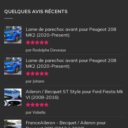
QUELQUES AVIS RÉCENTS
Lame de parechoc avant pour Peugeot 208
MK2 (2020-Present)
Note
5
sur
par Rodolphe Deveaux
5
Lame de parechoc avant pour Peugeot 208
MK2 (2020-Present)
Note
5
sur
par Johann
5
Aileron / Becquet ST Style pour Ford Fiesta Mk
VI (2008-2016)
Note
5
sur
par Vidiella
5
FranceAileron - Becquet / Aileron pour