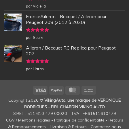
Note
5
sur
par Vidiella
5
FranceAileron - Becquet / Aileron pour
Peugeot 208 (2012 à 2020)
Note
5
sur
par Souiki
5
Aileron / Becquet RC Replica pour Peugeot
207
Note
5
sur
par Haran
5
Visa
PayPal
MasterCard
Bank
Transfer
Copyright 2026 ©
VikingAuto, une marque de VERONIQUE
RODRIGUES - EIRL CHARDIN VIKING AUTO
SIRET : 511 610 479 00020 - TVA : FR61511610479
CGV / Mentions légales
-
Politique de confidentialité
-
Retours
& Remboursements
-
Livraison & Retours
-
Contactez-nous