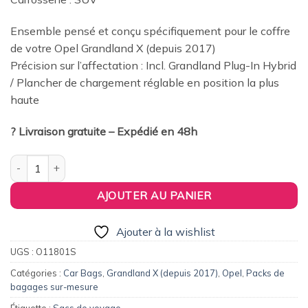
379,00€.
360,00€.
Ensemble pensé et conçu spécifiquement pour le coffre
de votre Opel Grandland X (depuis 2017)
Précision sur l’affectation : Incl. Grandland Plug-In Hybrid
/ Plancher de chargement réglable en position la plus
haute
? Livraison gratuite – Expédié en 48h
quantité de Pack de 6 sacs de voyage sur-mesure pour Opel Gra
AJOUTER AU PANIER
Ajouter à la wishlist
UGS :
O11801S
Catégories :
Car Bags
,
Grandland X (depuis 2017)
,
Opel
,
Packs de
bagages sur-mesure
Étiquette :
Sacs de voyage