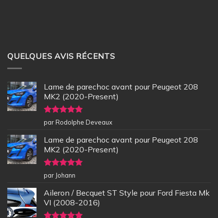
QUELQUES AVIS RÉCENTS
Lame de parechoc avant pour Peugeot 208
MK2 (2020-Present)
Note
5
sur
par Rodolphe Deveaux
5
Lame de parechoc avant pour Peugeot 208
MK2 (2020-Present)
Note
5
sur
par Johann
5
Aileron / Becquet ST Style pour Ford Fiesta Mk
VI (2008-2016)