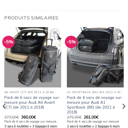
PRODUITS SIMILAIRES
-5%
-5%
Ajouter
Ajouter
à la
à la
wishlist
wishlist
A6 AVANT (C7) (DE 2011 À 2018)
A1 SPORTBACK (8X) (DE 2012 À 2018)
Pack de 6 sacs de voyage sur-
Pack de 4 sacs de voyage sur-
mesure pour Audi A6 Avant
mesure pour Audi A1
(C7) (de 2011 à 2018)
Sportback (8X) (de 2012 à
2018)
Le
Le
Le
Le
379,00
€
360,00
€
275,00
€
261,00
€
prix
prix
prix
prix
Pack de 6 sacs de voyage sur-mesure :
Pack de 4 sacs de voyage sur-mesure :
initial
actuel
initial
actuel
3 sacs à roulettes + 3 bagages à main
2 sacs à roulettes + 2 bagages à main
était :
est :
était :
est :