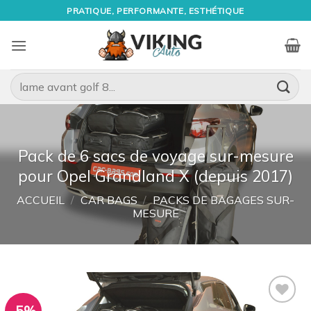
Passer
PRATIQUE, PERFORMANTE, ESTHÉTIQUE
au
contenu
Recherche
pour :
Pack de 6 sacs de voyage sur-mesure
pour Opel Grandland X (depuis 2017)
ACCUEIL
/
CAR BAGS
/
PACKS DE BAGAGES SUR-
MESURE