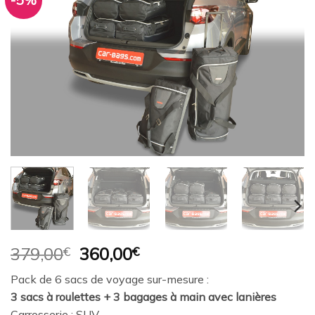
-5%
Ajouter
à la
wishlist
Le
Le
379,00
€
360,00
€
prix
prix
Pack de 6 sacs de voyage sur-mesure :
initial
actuel
3 sacs à roulettes + 3 bagages à main avec lanières
était :
est :
Carrosserie : SUV