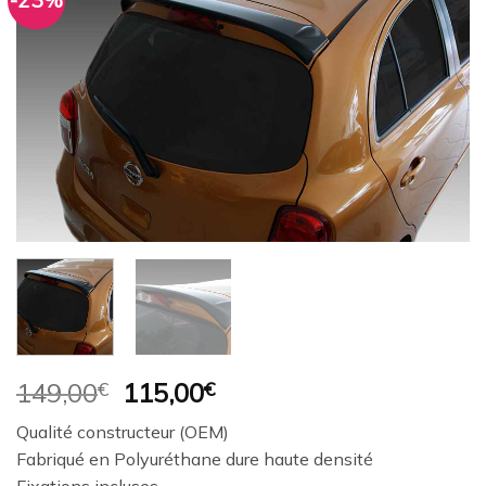
-23%
Ajouter
à la
wishlist
Le
Le
149,00
€
115,00
€
prix
prix
Qualité constructeur (OEM)
initial
actuel
Fabriqué en Polyuréthane dure haute densité
était :
est :