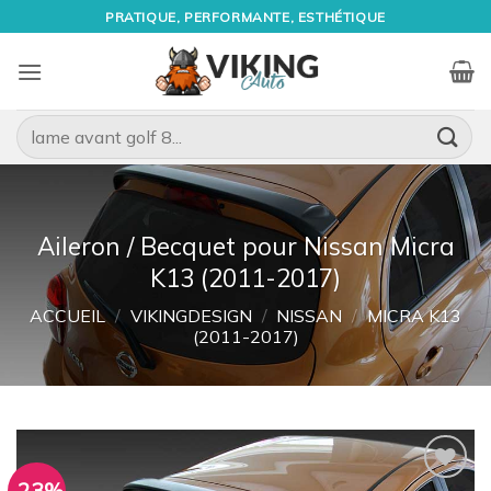
Passer
PRATIQUE, PERFORMANTE, ESTHÉTIQUE
au
contenu
Recherche
pour :
Aileron / Becquet pour Nissan Micra
K13 (2011-2017)
ACCUEIL
/
VIKINGDESIGN
/
NISSAN
/
MICRA K13
(2011-2017)