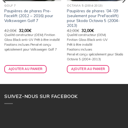
GOLF 7
OCTAVIA 5 (2004-2013)
Paupières de phares Pre-
Paupières de phares ’04-’09
Facelift (2012 – 2016) pour
(seulement pour PreFacelift)
Volkswagen Golf 7
pour Skoda Octavia 5 (2004-
2013)
Le
Le
Le
Le
42,00
€
32,00
€
42,00
€
32,00
€
prix
prix
prix
prix
Qualité constructeur (OEM) Finition
Qualité constructeur (OEM)
initial
actuel
initial
actuel
Gloss Black anti-UV Prêt à être installé
Finition Gloss Black anti-UV
était :
est :
était :
est :
42,00€.
32,00€.
42,00€.
32,00€.
Fixations incluses Pensé et conçu
Prêt à être installé
spécialement pour Volkswagen Golf 7
Fixations incluses
Pensé et conçu spécialement pour Skoda
Octavia 5 (2004-2013)
AJOUTER AU PANIER
AJOUTER AU PANIER
SUIVEZ-NOUS SUR FACEBOOK