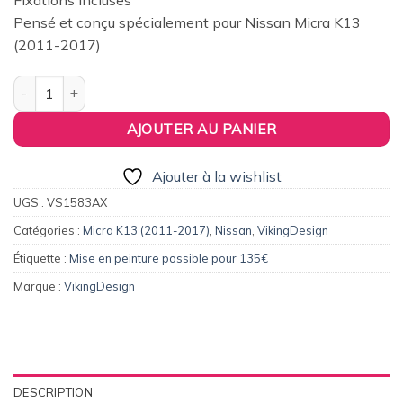
Fixations incluses
149,00€.
115,00€.
Pensé et conçu spécialement pour Nissan Micra K13
(2011-2017)
quantité de Aileron / Becquet pour Nissan Micra K13 (2011-2017
AJOUTER AU PANIER
Ajouter à la wishlist
UGS :
VS1583AX
Catégories :
Micra K13 (2011-2017)
,
Nissan
,
VikingDesign
Étiquette :
Mise en peinture possible pour 135€
Marque :
VikingDesign
DESCRIPTION