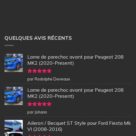
QUELQUES AVIS RÉCENTS
Lame de parechoc avant pour Peugeot 208
MK2 (2020-Present)
Note
5
sur
par Rodolphe Deveaux
5
Lame de parechoc avant pour Peugeot 208
MK2 (2020-Present)
Note
5
sur
par Johann
5
Aileron / Becquet ST Style pour Ford Fiesta Mk
VI (2008-2016)