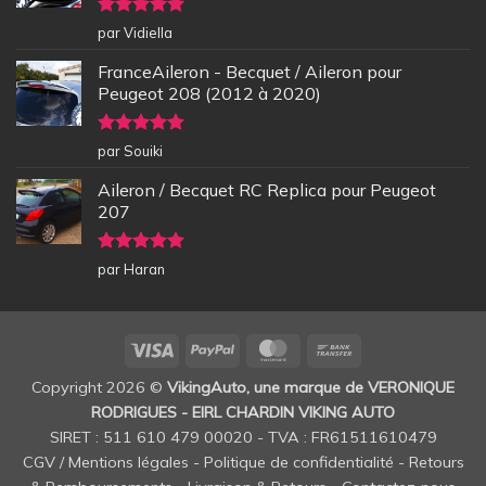
Note
5
sur
par Vidiella
5
FranceAileron - Becquet / Aileron pour
Peugeot 208 (2012 à 2020)
Note
5
sur
par Souiki
5
Aileron / Becquet RC Replica pour Peugeot
207
Note
5
sur
par Haran
5
Visa
PayPal
MasterCard
Bank
Transfer
Copyright 2026 ©
VikingAuto, une marque de VERONIQUE
RODRIGUES - EIRL CHARDIN VIKING AUTO
SIRET : 511 610 479 00020 - TVA : FR61511610479
CGV / Mentions légales
-
Politique de confidentialité
-
Retours