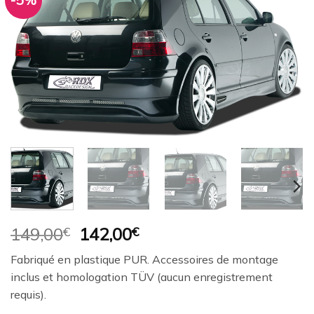
-5%
Ajouter
à la
wishlist
Le
Le
149,00
€
142,00
€
prix
prix
Fabriqué en plastique PUR. Accessoires de montage
initial
actuel
inclus et homologation TÜV (aucun enregistrement
était :
est :
requis).
149,00€.
142,00€.