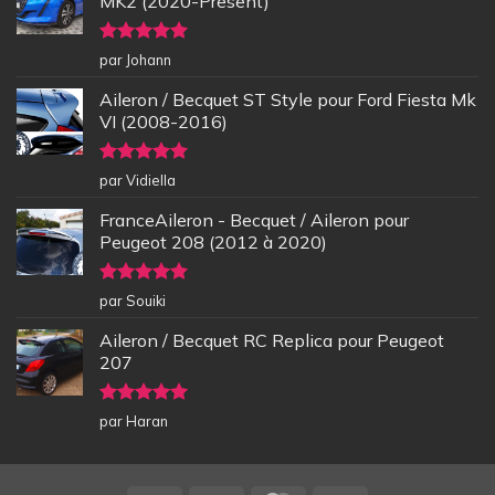
MK2 (2020-Present)
Note
5
sur
par Johann
5
Aileron / Becquet ST Style pour Ford Fiesta Mk
VI (2008-2016)
Note
5
sur
par Vidiella
5
FranceAileron - Becquet / Aileron pour
Peugeot 208 (2012 à 2020)
Note
5
sur
par Souiki
5
Aileron / Becquet RC Replica pour Peugeot
207
Note
5
sur
par Haran
5