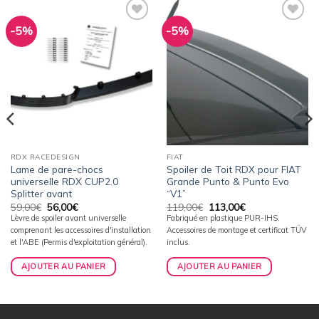
-5%
-5%
Ajouter
Ajouter
à la
à la
wishlist
wishlist
RDX RACEDESIGN
FIAT
Lame de pare-chocs
Spoiler de Toit RDX pour FIAT
universelle RDX CUP2.0
Grande Punto & Punto Evo
Splitter avant
“V1”
Le
Le
Le
Le
59,00
€
56,00
€
119,00
€
113,00
€
prix
prix
prix
prix
Lèvre de spoiler avant universelle
Fabriqué en plastique PUR-IHS.
initial
actuel
initial
actuel
comprenant les accessoires d'installation
Accessoires de montage et certificat TÜV
était :
est :
était :
est :
59,00€.
56,00€.
119,00€.
113,00€.
et l'ABE (Permis d'exploitation général).
inclus.
AJOUTER AU PANIER
AJOUTER AU PANIER