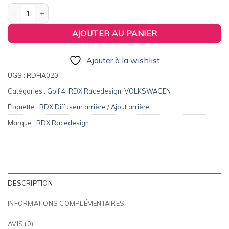
quantité de Diffuseur / Ajout de pare-chocs arrière RDX pour VW G
AJOUTER AU PANIER
Ajouter à la wishlist
UGS :
RDHA020
Catégories :
Golf 4
,
RDX Racedesign
,
VOLKSWAGEN
Étiquette :
RDX Diffuseur arrière / Ajout arrière
Marque :
RDX Racedesign
DESCRIPTION
INFORMATIONS COMPLÉMENTAIRES
AVIS (0)