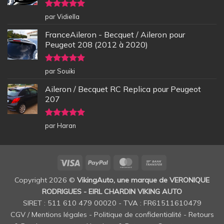
Note
5
sur
par Vidiella
5
FranceAileron - Becquet / Aileron pour
Peugeot 208 (2012 à 2020)
Note
5
sur
par Souiki
5
Aileron / Becquet RC Replica pour Peugeot
207
Note
5
sur
par Haran
5
Visa
PayPal
MasterCard
Bank
Transfer
Copyright 2026 ©
VikingAuto, une marque de VERONIQUE
RODRIGUES - EIRL CHARDIN VIKING AUTO
SIRET : 511 610 479 00020 - TVA : FR61511610479
CGV / Mentions légales
-
Politique de confidentialité
-
Retours