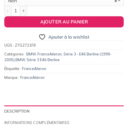
Non
×
quantité de FranceAileron - Aileron / Becquet #2 pour BMW Séri
AJOUTER AU PANIER
Ajouter à la wishlist
UGS :
Z7G2721F8
Catégories :
BMW
,
FranceAileron
,
Série 3 - E46 Berline (1998-
2005),BMW
,
Série 3 E46 Berline
Étiquette :
FranceAileron
Marque :
FranceAileron
DESCRIPTION
INFORMATIONS COMPLÉMENTAIRES