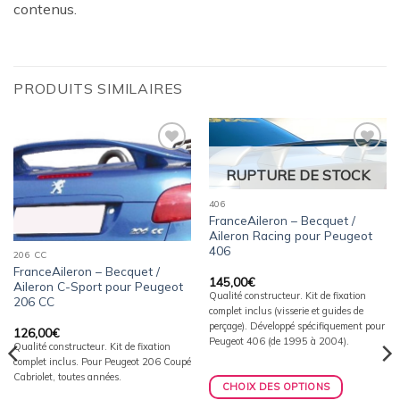
contenus.
PRODUITS SIMILAIRES
Ajouter
Ajouter
RUPTURE DE STOCK
à la
à la
wishlist
wishlist
406
FranceAileron – Becquet /
Aileron Racing pour Peugeot
406
206 CC
FranceAileron – Becquet /
145,00
€
Aileron C-Sport pour Peugeot
Qualité constructeur. Kit de fixation
206 CC
complet inclus (visserie et guides de
perçage). Développé spécifiquement pour
126,00
€
Peugeot 406 (de 1995 à 2004).
Qualité constructeur. Kit de fixation
complet inclus. Pour Peugeot 206 Coupé
Cabriolet, toutes années.
CHOIX DES OPTIONS