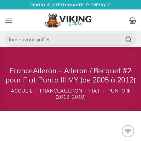
Passer
PRATIQUE, PERFORMANTE, ESTHÉTIQUE
au
contenu
Recherche
pour :
FranceAileron – Aileron / Becquet #2
pour Fiat Punto III MY (de 2005 à 2012)
ACCUEIL
/
FRANCEAILERON
/
FIAT
/
PUNTO III
(2012-2018)