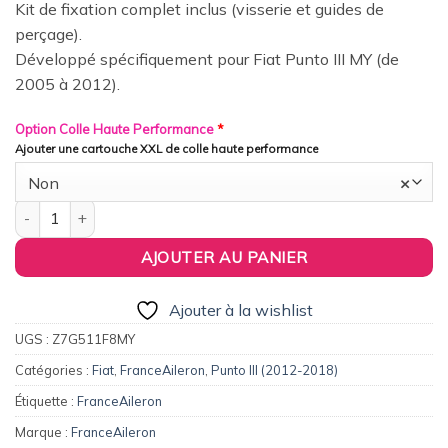
Kit de fixation complet inclus (visserie et guides de
perçage).
Développé spécifiquement pour Fiat Punto III MY (de
2005 à 2012).
Option Colle Haute Performance
*
Ajouter une cartouche XXL de colle haute performance
Non
×
quantité de FranceAileron - Aileron / Becquet #2 pour Fiat Punto
AJOUTER AU PANIER
Ajouter à la wishlist
UGS :
Z7G511F8MY
Catégories :
Fiat
,
FranceAileron
,
Punto III (2012-2018)
Étiquette :
FranceAileron
Marque :
FranceAileron