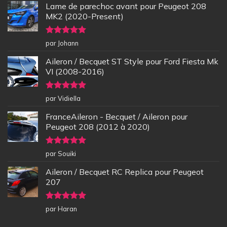
Lame de parechoc avant pour Peugeot 208
MK2 (2020-Present)
Note
5
sur
par Johann
5
Aileron / Becquet ST Style pour Ford Fiesta Mk
VI (2008-2016)
Note
5
sur
par Vidiella
5
FranceAileron - Becquet / Aileron pour
Peugeot 208 (2012 à 2020)
Note
5
sur
par Souiki
5
Aileron / Becquet RC Replica pour Peugeot
207
Note
5
sur
par Haran
5