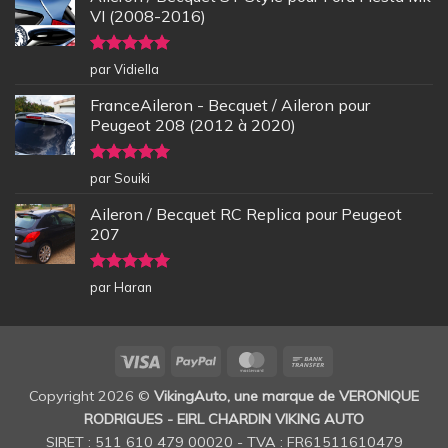
VI (2008-2016)
Note
5
sur
par Vidiella
5
FranceAileron - Becquet / Aileron pour
Peugeot 208 (2012 à 2020)
Note
5
sur
par Souiki
5
Aileron / Becquet RC Replica pour Peugeot
207
Note
5
sur
par Haran
5
Visa
PayPal
MasterCard
Bank
Transfer
Copyright 2026 ©
VikingAuto, une marque de VERONIQUE
RODRIGUES - EIRL CHARDIN VIKING AUTO
SIRET : 511 610 479 00020 - TVA : FR61511610479