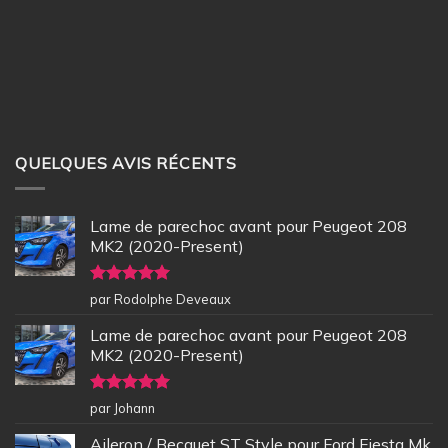
QUELQUES AVIS RÉCENTS
Lame de parechoc avant pour Peugeot 208
MK2 (2020-Present)
Note
5
sur
par Rodolphe Deveaux
5
Lame de parechoc avant pour Peugeot 208
MK2 (2020-Present)
Note
5
sur
par Johann
5
Aileron / Becquet ST Style pour Ford Fiesta Mk