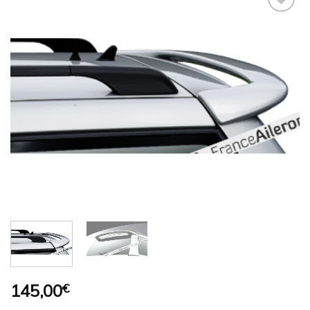
Ajouter
à la
wishlist
145,00
€