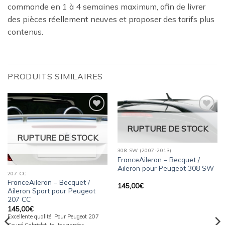
commande en 1 à 4 semaines maximum, afin de livrer
des pièces réellement neuves et proposer des tarifs plus
contenus.
PRODUITS SIMILAIRES
Ajouter
Ajouter
à la
à la
RUPTURE DE STOCK
wishlist
wishlist
RUPTURE DE STOCK
308 SW (2007-2013)
FranceAileron – Becquet /
Aileron pour Peugeot 308 SW
207 CC
FranceAileron – Becquet /
145,00
€
Aileron Sport pour Peugeot
207 CC
145,00
€
Excellente qualité. Pour Peugeot 207
Coupé Cabriolet, toutes années.