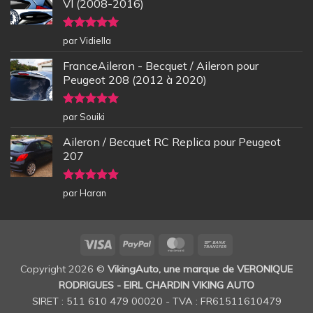
VI (2008-2016)
Note
5
sur
par Vidiella
5
FranceAileron - Becquet / Aileron pour
Peugeot 208 (2012 à 2020)
Note
5
sur
par Souiki
5
Aileron / Becquet RC Replica pour Peugeot
207
Note
5
sur
par Haran
5
Visa
PayPal
MasterCard
Bank
Transfer
Copyright 2026 ©
VikingAuto, une marque de VERONIQUE
RODRIGUES - EIRL CHARDIN VIKING AUTO
SIRET : 511 610 479 00020 - TVA : FR61511610479