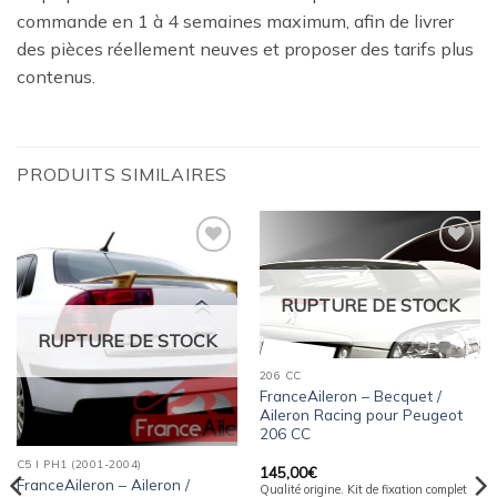
commande en 1 à 4 semaines maximum, afin de livrer
des pièces réellement neuves et proposer des tarifs plus
contenus.
PRODUITS SIMILAIRES
Ajouter
Ajouter
à la
à la
wishlist
wishlist
RUPTURE DE STOCK
RUPTURE DE STOCK
206 CC
FranceAileron – Becquet /
Aileron Racing pour Peugeot
206 CC
C5 I PH1 (2001-2004)
145,00
€
FranceAileron – Aileron /
Qualité origine. Kit de fixation complet