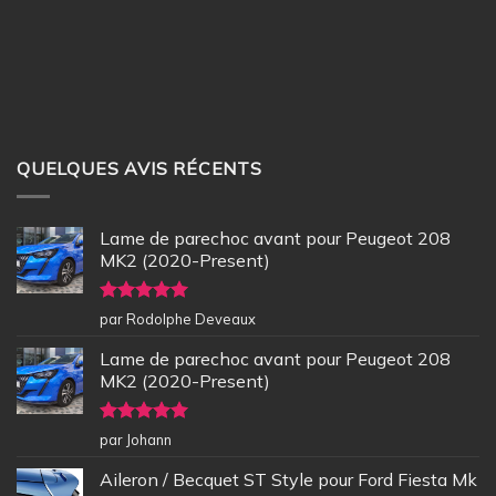
QUELQUES AVIS RÉCENTS
Lame de parechoc avant pour Peugeot 208
MK2 (2020-Present)
Note
5
sur
par Rodolphe Deveaux
5
Lame de parechoc avant pour Peugeot 208
MK2 (2020-Present)
Note
5
sur
par Johann
5
Aileron / Becquet ST Style pour Ford Fiesta Mk