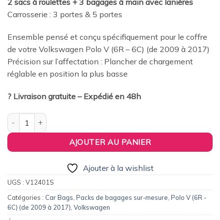
2 sacs à roulettes + 3 bagages à main avec lanières
était :
est :
Carrosserie : 3 portes & 5 portes
309,00€.
294,00€.
Ensemble pensé et conçu spécifiquement pour le coffre
de votre Volkswagen Polo V (6R – 6C) (de 2009 à 2017)
Précision sur l’affectation : Plancher de chargement
réglable en position la plus basse
? Livraison gratuite – Expédié en 48h
quantité de Pack de 5 sacs de voyage sur-mesure pour Volkswa
AJOUTER AU PANIER
Ajouter à la wishlist
UGS :
V12401S
Catégories :
Car Bags
,
Packs de bagages sur-mesure
,
Polo V (6R -
6C) (de 2009 à 2017)
,
Volkswagen