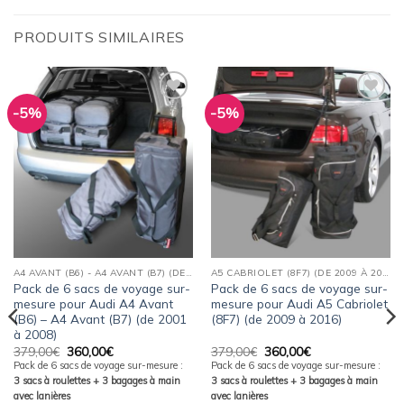
PRODUITS SIMILAIRES
-5%
-5%
Ajouter
Ajouter
à la
à la
wishlist
wishlist
A4 AVANT (B6) - A4 AVANT (B7) (DE 2001 À 2008)
A5 CABRIOLET (8F7) (DE 2009 À 2016)
Pack de 6 sacs de voyage sur-
Pack de 6 sacs de voyage sur-
mesure pour Audi A4 Avant
mesure pour Audi A5 Cabriolet
(B6) – A4 Avant (B7) (de 2001
(8F7) (de 2009 à 2016)
à 2008)
Le
Le
Le
Le
379,00
€
360,00
€
379,00
€
360,00
€
prix
prix
prix
prix
Pack de 6 sacs de voyage sur-mesure :
Pack de 6 sacs de voyage sur-mesure :
initial
actuel
initial
actuel
3 sacs à roulettes + 3 bagages à main
3 sacs à roulettes + 3 bagages à main
était :
est :
était :
est :
379,00€.
360,00€.
379,00€.
360,00€.
avec lanières
avec lanières