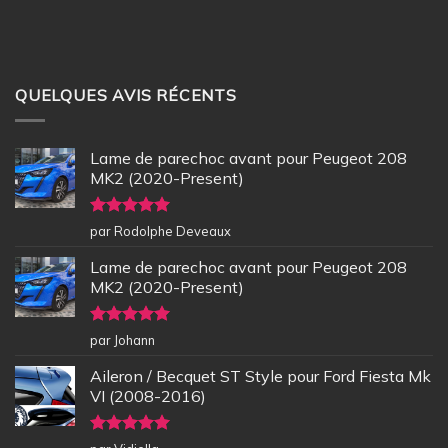
QUELQUES AVIS RÉCENTS
Lame de parechoc avant pour Peugeot 208
MK2 (2020-Present)
Note
5
sur
par Rodolphe Deveaux
5
Lame de parechoc avant pour Peugeot 208
MK2 (2020-Present)
Note
5
sur
par Johann
5
Aileron / Becquet ST Style pour Ford Fiesta Mk
VI (2008-2016)
Note
5
sur