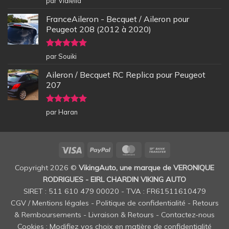
par Vidiella
5
FranceAileron - Becquet / Aileron pour
Peugeot 208 (2012 à 2020)
Note
5
sur
par Souiki
5
Aileron / Becquet RC Replica pour Peugeot
207
Note
5
sur
par Haran
5
Visa
PayPal
MasterCard
Bank
Transfer
Copyright 2026 ©
VikingAuto, une marque de VERONIQUE
RODRIGUES - EIRL CHARDIN VIKING AUTO
SIRET : 511 610 479 00020 - TVA : FR61511610479
CGV / Mentions légales
-
Politique de confidentialité
-
Retours
& Remboursements
-
Livraison & Retours
-
Contactez-nous
Cookies : Modifiez vos choix en matière de confidentialité