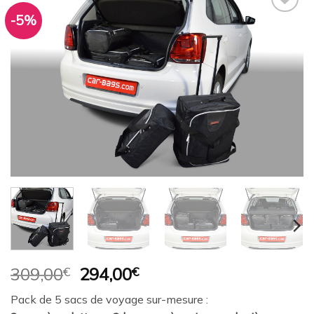
-5%
Ajouter
à la
wishlist
Le
Le
309,00
€
294,00
€
prix
prix
Pack de 5 sacs de voyage sur-mesure :
initial
actuel