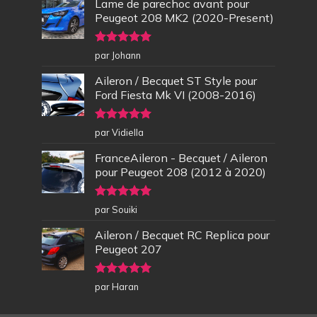
Lame de parechoc avant pour
Peugeot 208 MK2 (2020-Present)
Note
5
sur
par Johann
5
Aileron / Becquet ST Style pour
Ford Fiesta Mk VI (2008-2016)
Note
5
sur
par Vidiella
5
FranceAileron - Becquet / Aileron
pour Peugeot 208 (2012 à 2020)
Note
5
sur
par Souiki
5
Aileron / Becquet RC Replica pour
Peugeot 207
Note
5
sur
par Haran
5