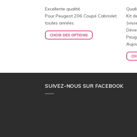
).
Excellente qualité.
Quali
ONS
Pour Peugeot 206 Coupé Cabriolet,
Kit d
toutes années.
(viss
Déve
CHOIX DES OPTIONS
Peug
Aujou
CH
SUIVEZ-NOUS SUR FACEBOOK