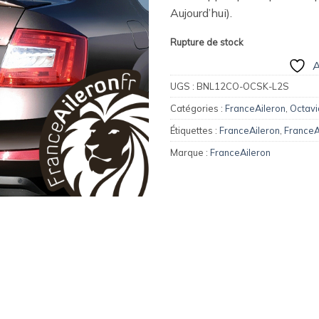
Aujourd’hui).
Rupture de stock
A
UGS :
BNL12CO-OCSK-L2S
Catégories :
FranceAileron
,
Octavi
Étiquettes :
FranceAileron
,
FranceA
Marque :
FranceAileron