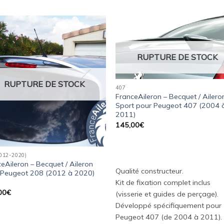
Ajouter
Ajou
à la
à l
RUPTURE DE STOCK
wishlist
wishl
RUPTURE DE STOCK
407
FranceAileron – Becquet / Ailero
Sport pour Peugeot 407 (2004 
2011)
145,00
€
2012-2020)
eAileron – Becquet / Aileron
Qualité constructeur.
 Peugeot 208 (2012 à 2020)
Kit de fixation complet inclus
00
€
(visserie et guides de perçage).
Développé spécifiquement pour
Peugeot 407 (de 2004 à 2011).