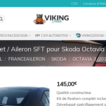
CGV
Livraison & Ret
RDX RACEDESIGN
CSR AUTOMOTIVE
VIKINGDESIGN
et / Aileron SFT pour Skoda Octavia 
L
/
FRANCEAILERON
/
SKODA
/
OCTAVIA 3 (201
145,00
€
Ajouter
Qualité constructeur.
à la
Kit de fixation complet inclu
wishlist
Développé spécifiquement p