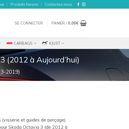
our
Produits favoris
Contactez-nous
SE CONNECTER
PANIER /
0,00
€
CARBAGS
KJUST
3 (2012 à Aujourd’hui)
3-2019)
s (visserie et guides de perçage).
our Skoda Octavia 3 (de 2012 à