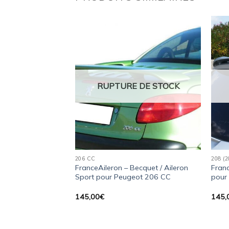
Ajouter
Ajouter
à la
à la
wishlist
wishlist
 DE STOCK
RUPTURE DE STOCK
206 CC
208 (
ileron / Becquet
FranceAileron – Becquet / Aileron
Franc
our Peugeot 508 I
Sport pour Peugeot 206 CC
pour
145,00
€
145,
Kit de fixation complet
ides de perçage).
ement pour Peugeot