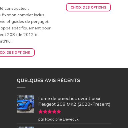
CHOIX DES OPTIONS
té constructeur.
e fixation complet inclus
erie et guides de perçage).
loppé spécifiquement pour
eot 208 (de 2012 à
rd'hui).
OIX DES OPTIONS
QUELQUES AVIS RÉCENTS
Lame de parechoc avant pour
Peugeot 208 MK2 (2020-Present)
Note
5
sur
par Rodolphe Deveaux
5