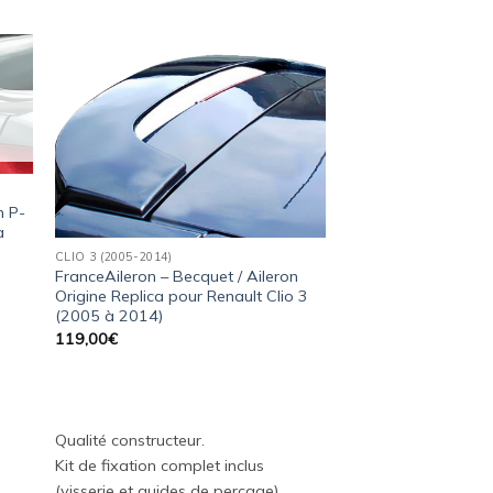
ter
Ajouter
a
à la
ist
wishlist
n P-
à
CLIO 3 (2005-2014)
FranceAileron – Becquet / Aileron
Origine Replica pour Renault Clio 3
(2005 à 2014)
119,00
€
Qualité constructeur.
Kit de fixation complet inclus
(visserie et guides de perçage).