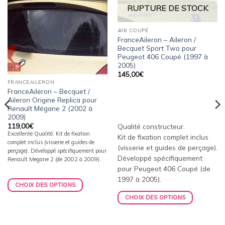
à la
à la
RUPTURE DE STOCK
wishlist
wishlist
406 COUPÉ
FranceAileron – Aileron /
Becquet Sport Two pour
Peugeot 406 Coupé (1997 à
2005)
145,00
€
FRANCEAILERON
FranceAileron – Becquet /
Aileron Origine Replica pour
Renault Mégane 2 (2002 à
2009)
119,00
€
Qualité constructeur.
Excellente Qualité. Kit de fixation
Kit de fixation complet inclus
complet inclus (visserie et guides de
(visserie et guides de perçage).
perçage). Développé spécifiquement pour
Développé spécifiquement
Renault Megane 2 (de 2002 à 2009).
pour Peugeot 406 Coupé (de
1997 à 2005).
CHOIX DES OPTIONS
CHOIX DES OPTIONS