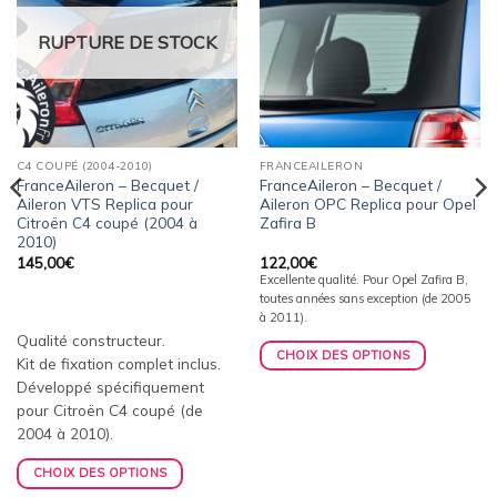
RUPTURE DE STOCK
C4 COUPÉ (2004-2010)
FRANCEAILERON
FranceAileron – Becquet /
FranceAileron – Becquet /
Aileron VTS Replica pour
Aileron OPC Replica pour Opel
Citroën C4 coupé (2004 à
Zafira B
2010)
145,00
€
122,00
€
Excellente qualité. Pour Opel Zafira B,
toutes années sans exception (de 2005
à 2011).
Qualité constructeur.
CHOIX DES OPTIONS
Kit de fixation complet inclus.
Développé spécifiquement
pour Citroën C4 coupé (de
2004 à 2010).
CHOIX DES OPTIONS