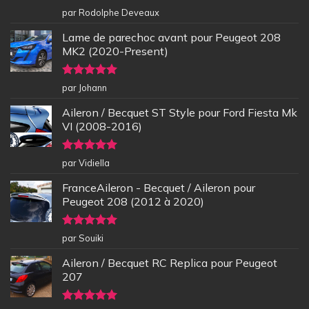
Note
5
sur
par Rodolphe Deveaux
5
Lame de parechoc avant pour Peugeot 208
MK2 (2020-Present)
Note
5
sur
par Johann
5
Aileron / Becquet ST Style pour Ford Fiesta Mk
VI (2008-2016)
Note
5
sur
par Vidiella
5
FranceAileron - Becquet / Aileron pour
Peugeot 208 (2012 à 2020)
Note
5
sur
par Souiki
5
Aileron / Becquet RC Replica pour Peugeot
207