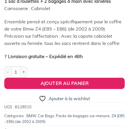
1 sac à roulettes + 2 bagages à main avec lanières
était :
est :
Carrosserie : Cabriolet
199,00€.
189,00€.
Ensemble pensé et conçu spécifiquement pour le coffre
de votre Bmw Z4 (E85 – E86) (de 2002 à 2009)
Précision sur l’affectation : Avec la capote cabriolet
ouverte ou fermée, tous les sacs rentrent dans le coffre
? Livraison gratuite – Expédié en 48h
quantité de Pack de 3 sacs de voyage sur-mesure pour Bmw Z4 
AJOUTER AU PANIER
Ajouter à la wishlist
UGS :
B12801S
Catégories :
BMW
,
Car Bags
,
Packs de bagages sur-mesure
,
Z4 (E85
- E86) (de 2002 à 2009)