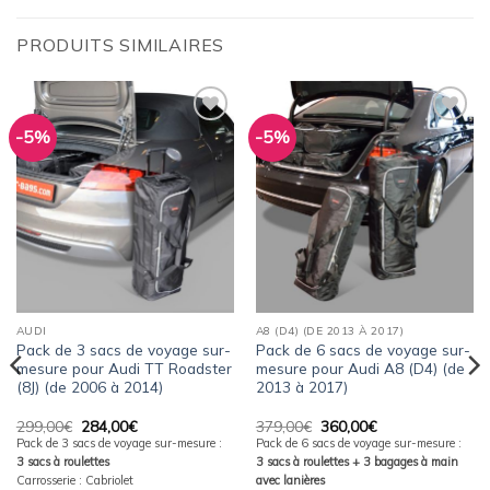
PRODUITS SIMILAIRES
-5%
-5%
Ajouter
Ajouter
à la
à la
wishlist
wishlist
AUDI
A8 (D4) (DE 2013 À 2017)
Pack de 3 sacs de voyage sur-
Pack de 6 sacs de voyage sur-
mesure pour Audi TT Roadster
mesure pour Audi A8 (D4) (de
(8J) (de 2006 à 2014)
2013 à 2017)
Le
Le
Le
Le
299,00
€
284,00
€
379,00
€
360,00
€
prix
prix
prix
prix
Pack de 3 sacs de voyage sur-mesure :
Pack de 6 sacs de voyage sur-mesure :
initial
actuel
initial
actuel
3 sacs à roulettes
3 sacs à roulettes + 3 bagages à main
était :
est :
était :
est :
299,00€.
284,00€.
379,00€.
360,00€.
Carrosserie : Cabriolet
avec lanières