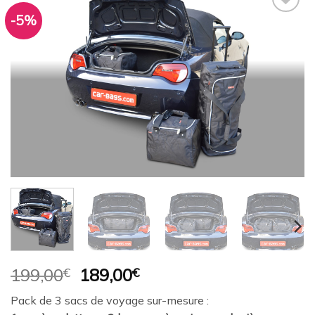
-5%
Ajouter
à la
wishlist
Le
Le
199,00
€
189,00
€
prix
prix
Pack de 3 sacs de voyage sur-mesure :
initial
actuel