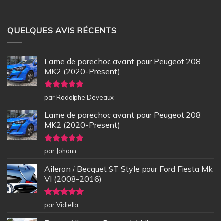
QUELQUES AVIS RÉCENTS
Lame de parechoc avant pour Peugeot 208
MK2 (2020-Present)
Note
5
sur
par Rodolphe Deveaux
5
Lame de parechoc avant pour Peugeot 208
MK2 (2020-Present)
Note
5
sur
par Johann
5
Aileron / Becquet ST Style pour Ford Fiesta Mk
VI (2008-2016)
Note
5
sur
par Vidiella
5