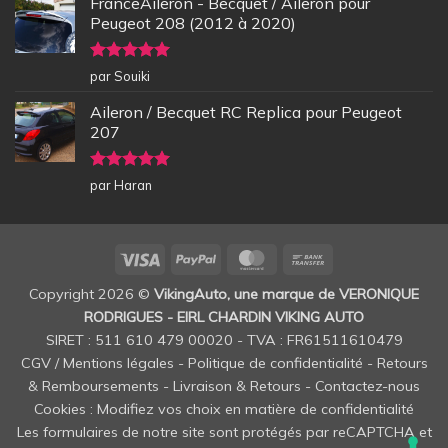
FranceAileron - Becquet / Aileron pour
Peugeot 208 (2012 à 2020)
Note
5
sur
par Souiki
5
Aileron / Becquet RC Replica pour Peugeot
207
Note
5
sur
par Haran
5
Visa
PayPal
MasterCard
Bank
Transfer
Copyright 2026 ©
VikingAuto, une marque de VERONIQUE
RODRIGUES - EIRL CHARDIN VIKING AUTO
SIRET : 511 610 479 00020 - TVA : FR61511610479
CGV / Mentions légales
-
Politique de confidentialité
-
Retours
& Remboursements
-
Livraison & Retours
-
Contactez-nous
Cookies : Modifiez vos choix en matière de confidentialité
Les formulaires de notre site sont protégés par reCAPTCHA et