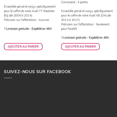
Carrosserie : 4 portes
Ensemble pensé et conçu spécifiquement
pour le coffre de votre Audi TT Roadster
Ensemble pensé et conçu spécifiquement
(8J) (de 2006 à 2014)
pour le coffre de votre Audi A8 (D4) (de
Précision sur l'affectation : Aucune
2013 à 2017)
Précision sur l'affectation : Seulement
? Livraison gratuite - Expédié en 48h
pour Facelift
? Livraison gratuite - Expédié en 48h
AJOUTER AU PANIER
AJOUTER AU PANIER
SUIVEZ-NOUS SUR FACEBOOK