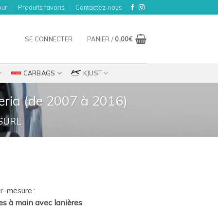
our
Produits favoris
Contactez-nous
SE CONNECTER
PANIER /
0,00
€
CARBAGS
KJUST
ria (de 2007 à 2016)
SURE
ix
r-mesure :
tuel
es à main avec lanières
t :