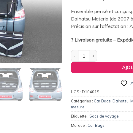
275,00€.
26
Ensemble pensé et conçu spé
Daihatsu Materia (de 2007 
Précision sur l’affectation :
? Livraison gratuite – Expéd
quantité de Pack de 4 sacs de
AJO
A
UGS :
D10401S
Catégories :
Car Bags
,
Daihatsu
,
M
mesure
Étiquette :
Sacs de voyage
Marque :
Car Bags