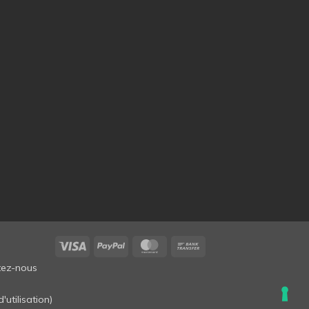
Visa
PayPal
MasterCard
Bank
Transfer
tez-nous
'utilisation
)