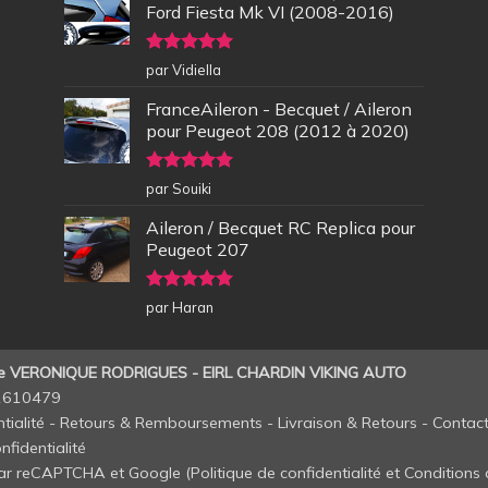
Ford Fiesta Mk VI (2008-2016)
Note
5
sur
par Vidiella
5
FranceAileron - Becquet / Aileron
pour Peugeot 208 (2012 à 2020)
Note
5
sur
par Souiki
5
Aileron / Becquet RC Replica pour
Peugeot 207
Note
5
sur
par Haran
5
de VERONIQUE RODRIGUES - EIRL CHARDIN VIKING AUTO
11610479
tialité
-
Retours & Remboursements
-
Livraison & Retours
-
Contac
nfidentialité
 par reCAPTCHA et Google (
Politique de confidentialité
et
Conditions d