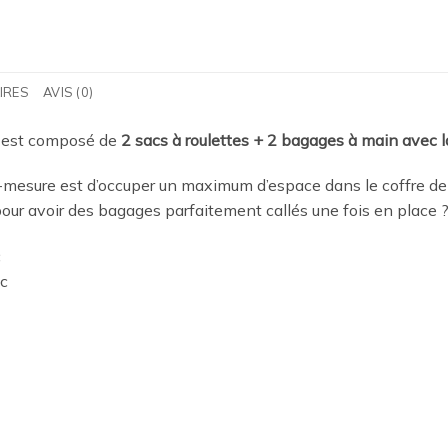
IRES
AVIS (0)
est composé de
2 sacs à roulettes + 2 bagages à main avec l
mesure est d’occuper un maximum d’espace dans le coffre de
 pour avoir des bagages parfaitement callés une fois en place
?
c
ac