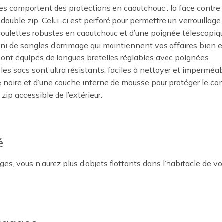
s comportent des protections en caoutchouc : la face contre le
double zip. Celui-ci est perforé pour permettre un verrouillag
roulettes robustes en caoutchouc et d’une poignée télescopiq
uni de sangles d’arrimage qui maintiennent vos affaires bien e
sont équipés de longues bretelles réglables avec poignées.
les sacs sont ultra résistants, faciles à nettoyer et imperméab
e noire et d’une couche interne de mousse pour protéger le co
ip accessible de l’extérieur.
é
 vous n’aurez plus d’objets flottants dans l’habitacle de votre