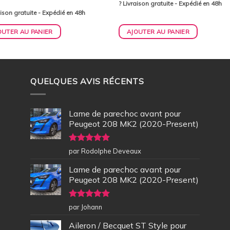
? Livraison gratuite - Expédié en 48h
aison gratuite - Expédié en 48h
OUTER AU PANIER
AJOUTER AU PANIER
QUELQUES AVIS RÉCENTS
Lame de parechoc avant pour
Peugeot 208 MK2 (2020-Present)
Note
5
sur
par Rodolphe Deveaux
5
Lame de parechoc avant pour
Peugeot 208 MK2 (2020-Present)
Note
5
sur
par Johann
5
Aileron / Becquet ST Style pour