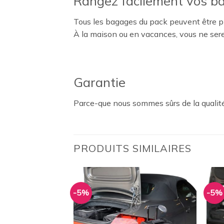
Rangez facilement vos b
Tous les bagages du pack peuvent être pl
À la maison ou en vacances, vous ne ser
Garantie
Parce-que nous sommes sûrs de la qualité
PRODUITS SIMILAIRES
-5%
-5%
Ajouter
Ajouter
à la
à la
wishlist
wishlist