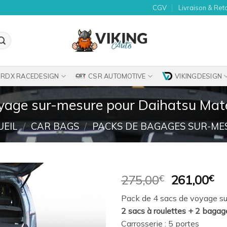
CGV
Livraison & Ret
RDX RACEDESIGN
CSR AUTOMOTIVE
VIKINGDESIGN
oyage sur-mesure pour Daihatsu Mate
UEIL
/
CAR BAGS
/
PACKS DE BAGAGES SUR-ME
Le
Le
275,00
€
261,00
€
prix
pr
Ajouter
Pack de 4 sacs de voyage su
initial
ac
à la
2 sacs à roulettes + 2 bagag
était :
es
wishlist
Carrosserie : 5 portes