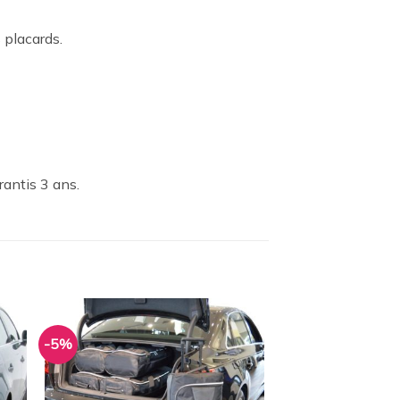
 placards.
rantis 3 ans.
-5%
ter
Ajouter
a
à la
ist
wishlist