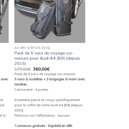
A4 (B9) (DEPUIS 2015)
Pack de 6 sacs de voyage sur-
mesure pour Audi A4 (B9) (depuis
2015)
Le
Le
379,00
€
360,00
€
prix
prix
Pack de 6 sacs de voyage sur-mesure :
initial
actuel
 avec
3 sacs à roulettes + 3 bagages à main avec
était :
est :
lanières
379,00€.
360,00€.
Carrosserie : 4 portes
nt
Ensemble pensé et conçu spécifiquement
ack
pour le coffre de votre Audi A4 (B9) (depuis
2015)
et G-
Précision sur l'affectation : Aucune
? Livraison gratuite - Expédié en 48h