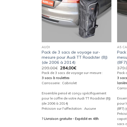
DE 2013 À 2020)
AUDI
A5 CA
e voyage sur-
Pack de 3 sacs de voyage sur-
Pack
 A3 Cabriolet (8V)
mesure pour Audi TT Roadster (8J)
mesu
(de 2006 à 2014)
(8F7
Le
Le
Le
€
299,00
€
284,00
€
379,
prix
prix
prix
yage sur-mesure :
Pack de 3 sacs de voyage sur-mesure :
Pack 
actuel
initial
actuel
 3 bagages à main avec
3 sacs à roulettes
3 sac
est :
était :
est :
Carrosserie : Cabriolet
lanièr
.
360,00€.
299,00€.
284,00€.
t
Carros
Ensemble pensé et conçu spécifiquement
onçu spécifiquement
pour le coffre de votre Audi TT Roadster (8J)
Ensem
re Audi A3 Cabriolet
(de 2006 à 2014)
pour l
Précision sur l'affectation : Aucune
(8F7) 
ation : Avec la capote
Précis
fermée, tous les sacs
? Livraison gratuite - Expédié en 48h
capote
e
sacs d