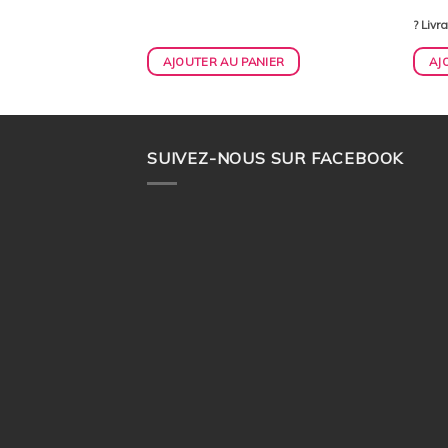
- Expédié en 48h
? Livr
IER
AJOUTER AU PANIER
AJ
SUIVEZ-NOUS SUR FACEBOOK