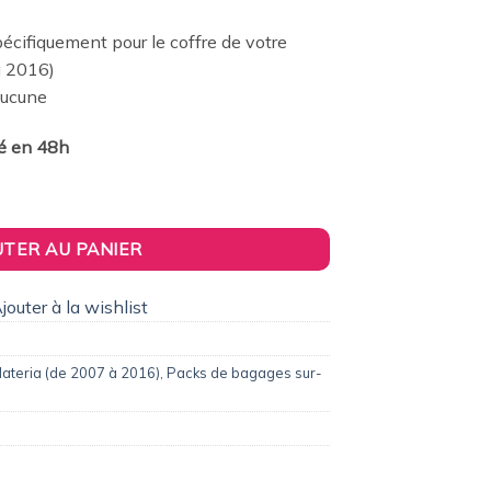
1,00€.
cifiquement pour le coffre de votre
à 2016)
 Aucune
ié en 48h
 voyage sur-mesure pour Daihatsu Materia (de 2007 à 2016)
UTER AU PANIER
jouter à la wishlist
ateria (de 2007 à 2016)
,
Packs de bagages sur-