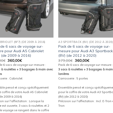
BRIOLET (8F7) (DE 2009 À 2016)
A3 SPORTBACK (8V) (DE 2012 À 2020)
 de 6 sacs de voyage sur-
Pack de 6 sacs de voyage sur-
re pour Audi A5 Cabriolet
mesure pour Audi A3 Sportback
) (de 2009 à 2016)
(8V) (de 2012 à 2020)
Le
Le
Le
Le
00
€
360,00
€
379,00
€
360,00
€
prix
prix
prix
prix
de 6 sacs de voyage sur-mesure :
Pack de 6 sacs de voyage sur-mesure :
initial
actuel
initial
actuel
s à roulettes + 3 bagages à main avec
3 sacs à roulettes + 3 bagages à main
était :
est :
était :
est :
es
lanières
379,00€.
360,00€.
379,00€.
360,00€.
serie : Cabriolet
Carrosserie : 5 portes
ble pensé et conçu spécifiquement
Ensemble pensé et conçu spécifiqueme
e coffre de votre Audi A5 Cabriolet
pour le coffre de votre Audi A3 Sportb
(de 2009 à 2016)
(8V) (de 2012 à 2020)
ion sur l'affectation : Lorsque la
Précision sur l'affectation : Incl. E-Tron 
 est ouverte, 3 sacs à roulettes et 2
Tron
e voyage se rangent dans le coffre