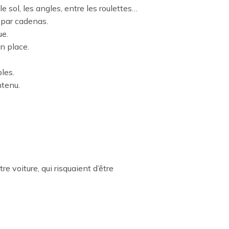
 sol, les angles, entre les roulettes…
e par cadenas.
ue.
n place.
les.
ntenu.
 voiture, qui risquaient d’être