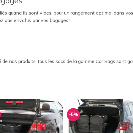
agages
iés quand ils sont vides, pour un rangement optimal dans vos
ez pas envahis par vos bagages !
 de nos produits, tous les sacs de la gamme Car Bags sont ga
-5%
Ajouter
Ajou
à la
à l
wishlist
wishl