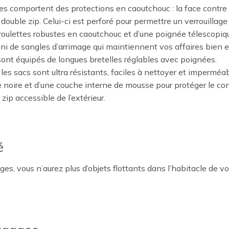
s comportent des protections en caoutchouc : la face contre le
double zip. Celui-ci est perforé pour permettre un verrouillag
roulettes robustes en caoutchouc et d’une poignée télescopiq
uni de sangles d’arrimage qui maintiennent vos affaires bien e
sont équipés de longues bretelles réglables avec poignées.
les sacs sont ultra résistants, faciles à nettoyer et imperméab
e noire et d’une couche interne de mousse pour protéger le co
ip accessible de l’extérieur.
é
 vous n’aurez plus d’objets flottants dans l’habitacle de votre