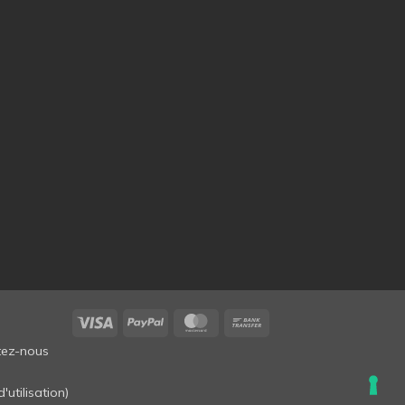
Visa
PayPal
MasterCard
Bank
Transfer
tez-nous
'utilisation
)