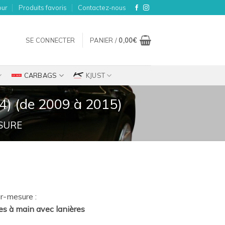
our
Produits favoris
Contactez-nous
SE CONNECTER
PANIER /
0,00
€
CARBAGS
KJUST
4) (de 2009 à 2015)
SURE
ix
r-mesure :
tuel
es à main avec lanières
t :