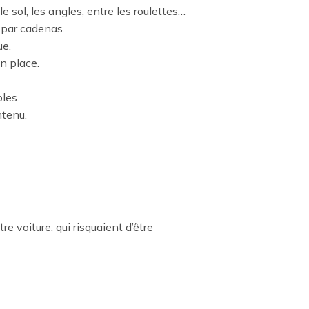
 sol, les angles, entre les roulettes…
e par cadenas.
ue.
n place.
les.
ntenu.
 voiture, qui risquaient d’être