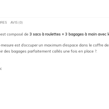
IRES
AVIS (0)
est composé de
3 sacs à roulettes + 3 bagages à main avec l
mesure est d’occuper un maximum d’espace dans le coffre de
oir des bagages parfaitement callés une fois en place
?.
c
ac