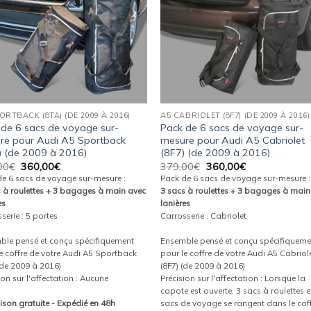
ORTBACK (8TA) (DE 2009 À 2016)
A5 CABRIOLET (8F7) (DE 2009 À 2016)
 de 6 sacs de voyage sur-
Pack de 6 sacs de voyage sur-
re pour Audi A5 Sportback
mesure pour Audi A5 Cabriolet
) (de 2009 à 2016)
(8F7) (de 2009 à 2016)
Le
Le
Le
Le
00
€
360,00
€
379,00
€
360,00
€
prix
prix
prix
prix
de 6 sacs de voyage sur-mesure :
Pack de 6 sacs de voyage sur-mesure :
initial
actuel
initial
actuel
s à roulettes + 3 bagages à main avec
3 sacs à roulettes + 3 bagages à main
était :
est :
était :
est :
es
lanières
379,00€.
360,00€.
379,00€.
360,00€.
serie : 5 portes
Carrosserie : Cabriolet
ble pensé et conçu spécifiquement
Ensemble pensé et conçu spécifiqueme
e coffre de votre Audi A5 Sportback
pour le coffre de votre Audi A5 Cabriol
(de 2009 à 2016)
(8F7) (de 2009 à 2016)
ion sur l'affectation : Aucune
Précision sur l'affectation : Lorsque la
capote est ouverte, 3 sacs à roulettes e
aison gratuite - Expédié en 48h
sacs de voyage se rangent dans le cof