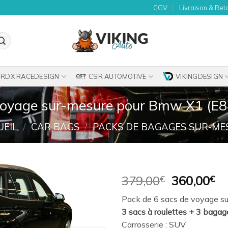
CGV
Livraison & Ret
RDX RACEDESIGN
CSR AUTOMOTIVE
VIKINGDESIGN
voyage sur-mesure pour Bmw X1 (E8
UEIL
/
CAR BAGS
/
PACKS DE BAGAGES SUR-ME
Le
Le
379,00
€
360,00
€
prix
pr
Ajouter
Pack de 6 sacs de voyage su
initial
ac
à la
3 sacs à roulettes + 3 bagag
était :
es
wishlist
Carrosserie : SUV