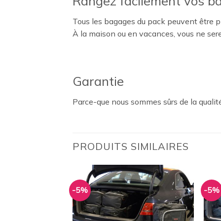
Rangez facilement vos b
Tous les bagages du pack peuvent être pl
À la maison ou en vacances, vous ne ser
Garantie
Parce-que nous sommes sûrs de la qualité
PRODUITS SIMILAIRES
-5%
-5%
Ajouter
Ajouter
à la
à la
wishlist
wishlist