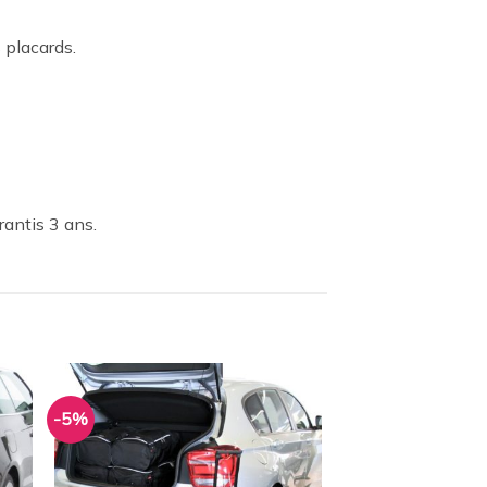
 placards.
rantis 3 ans.
-5%
ter
Ajouter
a
à la
ist
wishlist