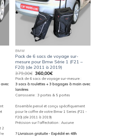
BMW
Pack de 6 sacs de voyage sur-
mesure pour Bmw Série 1 (F21 –
F20) (de 2011 à 2019)
Le
Le
379,00
€
360,00
€
prix
prix
Pack de 6 sacs de voyage sur-mesure :
initial
actuel
 avec
3 sacs à roulettes + 3 bagages à main avec
était :
est :
lanières
379,00€.
360,00€.
Carrosserie : 3 portes & 5 portes
nt
Ensemble pensé et conçu spécifiquement
et
pour le coffre de votre Bmw 1 Series (F21 -
F20) (de 2011 à 2019)
Précision sur l'affectation : Aucune
t 2
fre
? Livraison gratuite - Expédié en 48h