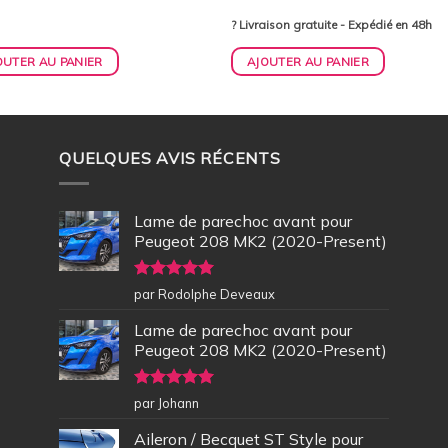
? Livraison gratuite - Expédié en 48h
OUTER AU PANIER
AJOUTER AU PANIER
QUELQUES AVIS RÉCENTS
Lame de parechoc avant pour
Peugeot 208 MK2 (2020-Present)
Note
5
sur
par Rodolphe Deveaux
5
Lame de parechoc avant pour
Peugeot 208 MK2 (2020-Present)
Note
5
sur
par Johann
5
Aileron / Becquet ST Style pour