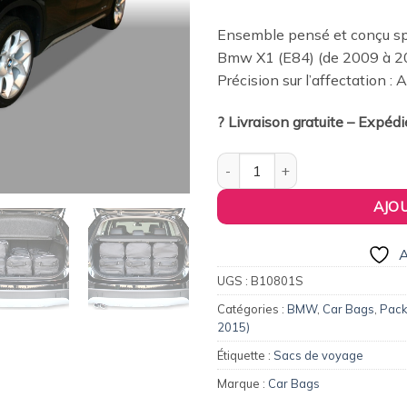
379,00€.
36
Ensemble pensé et conçu spé
Bmw X1 (E84) (de 2009 à 2
Précision sur l’affectation :
? Livraison gratuite – Expéd
quantité de Pack de 6 sacs d
AJO
A
UGS :
B10801S
Catégories :
BMW
,
Car Bags
,
Pack
2015)
Étiquette :
Sacs de voyage
Marque :
Car Bags