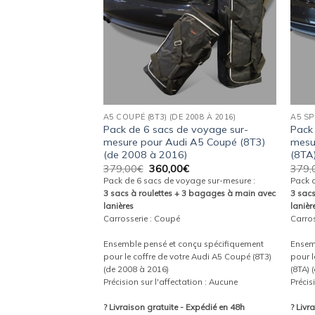
005 À 2011)
A5 COUPÉ (8T3) (DE 2008 À 2016)
A5 SP
e voyage sur-
Pack de 6 sacs de voyage sur-
Pack
 A6 Avant (C6) (de
mesure pour Audi A5 Coupé (8T3)
mesu
(de 2008 à 2016)
(8TA
Le
Le
Le
€
379,00
€
360,00
€
379,
prix
prix
prix
yage sur-mesure :
Pack de 6 sacs de voyage sur-mesure :
Pack 
actuel
initial
actuel
 3 bagages à main avec
3 sacs à roulettes + 3 bagages à main avec
3 sac
est :
était :
est :
lanières
lanièr
.
360,00€.
379,00€.
360,00€.
Carrosserie : Coupé
Carros
onçu spécifiquement
Ensemble pensé et conçu spécifiquement
Ensem
re Audi A6 Avant (C6)
pour le coffre de votre Audi A5 Coupé (8T3)
pour l
(de 2008 à 2016)
(8TA) 
tion : Incl. Allroad
Précision sur l'affectation : Aucune
Précis
- Expédié en 48h
? Livraison gratuite - Expédié en 48h
? Livr