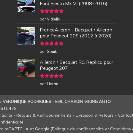
Ford Fiesta Mk VI (2008-2016)
Note
5
sur
par Vidiella
5
FranceAileron - Becquet / Aileron
pour Peugeot 208 (2012 à 2020)
Note
5
sur
par Souiki
5
Aileron / Becquet RC Replica pour
Peugeot 207
Note
5
sur
par Haran
5
de VERONIQUE RODRIGUES - EIRL CHARDIN VIKING AUTO
11610479
tialité
-
Retours & Remboursements
-
Livraison & Retours
-
Contac
nfidentialité
 par reCAPTCHA et Google (
Politique de confidentialité
et
Conditions d