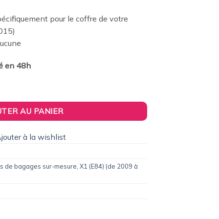
0,00€.
cifiquement pour le coffre de votre
015)
 Aucune
ié en 48h
e voyage sur-mesure pour Bmw X1 (E84) (de 2009 à 2015)
UTER AU PANIER
jouter à la wishlist
s de bagages sur-mesure
,
X1 (E84) (de 2009 à