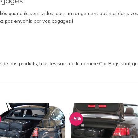
agages
iés quand ils sont vides, pour un rangement optimal dans vos
ez pas envahis par vos bagages !
 de nos produits, tous les sacs de la gamme Car Bags sont ga
-5%
Ajouter
Ajou
à la
à l
wishlist
wishl