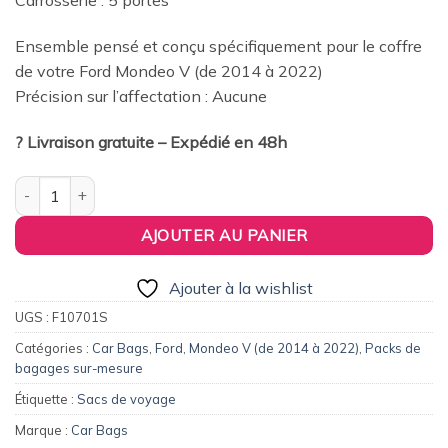
Carrosserie : 5 portes
379,00€.
360,00€.
Ensemble pensé et conçu spécifiquement pour le coffre
de votre Ford Mondeo V (de 2014 à 2022)
Précision sur l’affectation : Aucune
? Livraison gratuite – Expédié en 48h
quantité de Pack de 6 sacs de voyage sur-mesure pour Ford M
AJOUTER AU PANIER
Ajouter à la wishlist
UGS :
F10701S
Catégories :
Car Bags
,
Ford
,
Mondeo V (de 2014 à 2022)
,
Packs de
bagages sur-mesure
Étiquette :
Sacs de voyage
Marque :
Car Bags