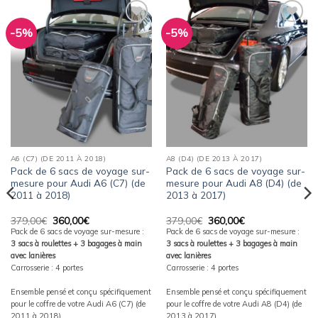
-5%
-5%
Ajouter
Ajouter
à la
à la
wishlist
wishlist
A6 (C7) (DE 2011 À 2018)
A8 (D4) (DE 2013 À 2017)
Pack de 6 sacs de voyage sur-
Pack de 6 sacs de voyage sur-
mesure pour Audi A6 (C7) (de
mesure pour Audi A8 (D4) (de
2011 à 2018)
2013 à 2017)
Le
Le
Le
Le
379,00
€
360,00
€
379,00
€
360,00
€
prix
prix
prix
prix
Pack de 6 sacs de voyage sur-mesure :
Pack de 6 sacs de voyage sur-mesure :
initial
actuel
initial
actuel
3 sacs à roulettes + 3 bagages à main
3 sacs à roulettes + 3 bagages à main
était :
est :
était :
est :
379,00€.
360,00€.
379,00€.
360,00€.
avec lanières
avec lanières
Carrosserie : 4 portes
Carrosserie : 4 portes
Ensemble pensé et conçu spécifiquement
Ensemble pensé et conçu spécifiquement
pour le coffre de votre Audi A6 (C7) (de
pour le coffre de votre Audi A8 (D4) (de
2011 à 2018)
2013 à 2017)