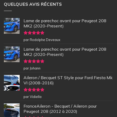
QUELQUES AVIS RÉCENTS
Lame de parechoc avant pour Peugeot 208
MK2 (2020-Present)
Note
5
sur
par Rodolphe Deveaux
5
Lame de parechoc avant pour Peugeot 208
MK2 (2020-Present)
Note
5
sur
par Johann
5
Aileron / Becquet ST Style pour Ford Fiesta Mk
VI (2008-2016)
Note
5
sur
par Vidiella
5
FranceAileron - Becquet / Aileron pour
Peugeot 208 (2012 à 2020)