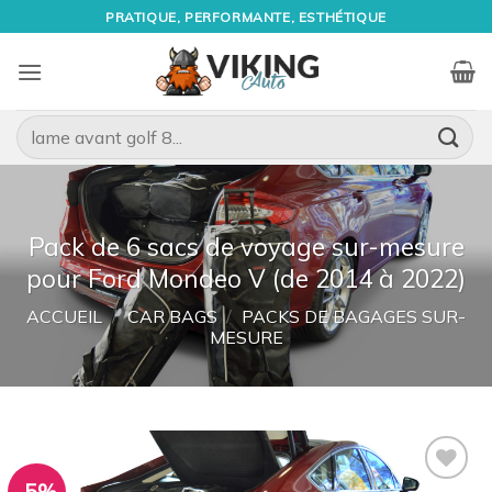
Passer
PRATIQUE, PERFORMANTE, ESTHÉTIQUE
au
contenu
Recherche
pour :
Pack de 6 sacs de voyage sur-mesure
pour Ford Mondeo V (de 2014 à 2022)
ACCUEIL
/
CAR BAGS
/
PACKS DE BAGAGES SUR-
MESURE