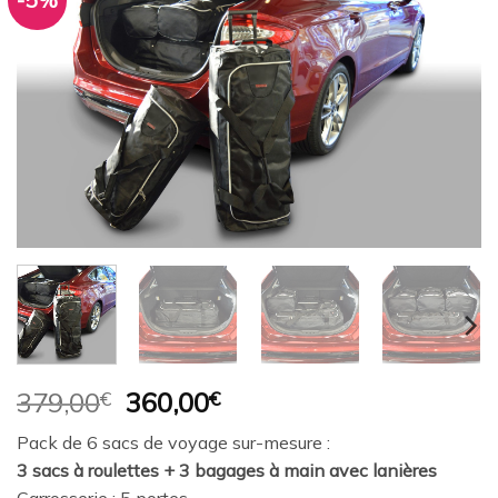
-5%
Ajouter
à la
wishlist
Le
Le
379,00
€
360,00
€
prix
prix
Pack de 6 sacs de voyage sur-mesure :
initial
actuel
3 sacs à roulettes + 3 bagages à main avec lanières
était :
est :