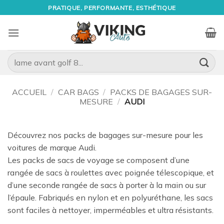
Passer
PRATIQUE, PERFORMANTE, ESTHÉTIQUE
au
contenu
Recherche
pour :
ACCUEIL
/
CAR BAGS
/
PACKS DE BAGAGES SUR-
MESURE
/
AUDI
Découvrez nos packs de bagages sur-mesure pour les
voitures de marque Audi.
Les packs de sacs de voyage se composent d’une
rangée de sacs à roulettes avec poignée télescopique, et
d’une seconde rangée de sacs à porter à la main ou sur
l’épaule. Fabriqués en nylon et en polyuréthane, les sacs
sont faciles à nettoyer, imperméables et ultra résistants.