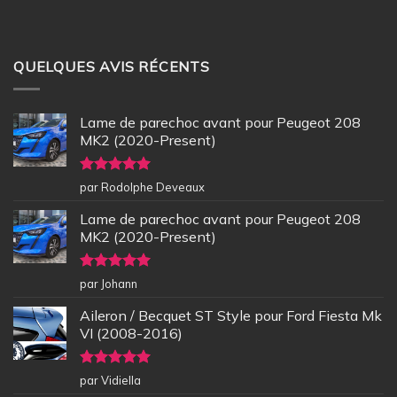
QUELQUES AVIS RÉCENTS
Lame de parechoc avant pour Peugeot 208
MK2 (2020-Present)
Note
5
sur
par Rodolphe Deveaux
5
Lame de parechoc avant pour Peugeot 208
MK2 (2020-Present)
Note
5
sur
par Johann
5
Aileron / Becquet ST Style pour Ford Fiesta Mk
VI (2008-2016)
Note
5
sur
par Vidiella
5