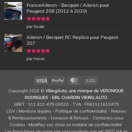
FranceAileron - Becquet / Aileron pour
Peugeot 208 (2012 à 2020)
Note
5
sur
par Souiki
5
Aileron / Becquet RC Replica pour Peugeot
207
Note
5
sur
par Haran
5
Visa
PayPal
MasterCard
Bank
Transfer
Copyright 2026 ©
VikingAuto, une marque de VERONIQUE
RODRIGUES - EIRL CHARDIN VIKING AUTO
SIRET : 511 610 479 00020 - TVA : FR61511610479
CGV / Mentions légales
-
Politique de confidentialité
-
Retours
& Remboursements
-
Livraison & Retours
-
Contactez-nous
Cookies : Modifiez vos choix en matière de confidentialité
Les formulaires de notre site sont protégés par reCAPTCHA et