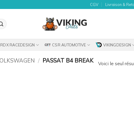
CGV
Livraison & Ret
RDX RACEDESIGN
CSR AUTOMOTIVE
VIKINGDESIGN
OLKSWAGEN
/
PASSAT B4 BREAK
Voici le seul résu
uter
la
list