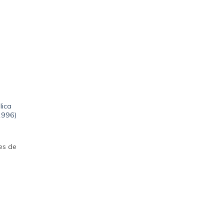
lica
1996)
des de