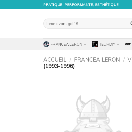
Passer
PRATIQUE, PERFORMANTE, ESTHÉTIQUE
au
contenu
Recherche
pour :
FRANCEAILERON
TECHDIY
ACCUEIL
/
FRANCEAILERON
/
V
(1993-1996)
Ajo
à 
wish