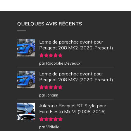
QUELQUES AVIS RÉCENTS
Lame de parechoc avant pour
Peugeot 208 MK2 (2020-Present)
Note
5
sur
par Rodolphe Deveaux
5
Lame de parechoc avant pour
Peugeot 208 MK2 (2020-Present)
Note
5
sur
par Johann
5
Aileron / Becquet ST Style pour
Ford Fiesta Mk VI (2008-2016)
Note
5
sur
par Vidiella
5