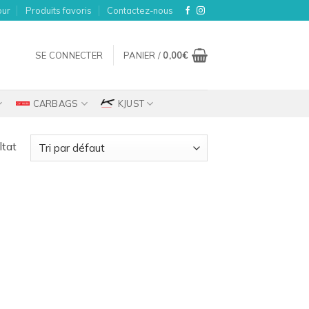
our
Produits favoris
Contactez-nous
SE CONNECTER
PANIER /
0,00
€
CARBAGS
KJUST
ltat