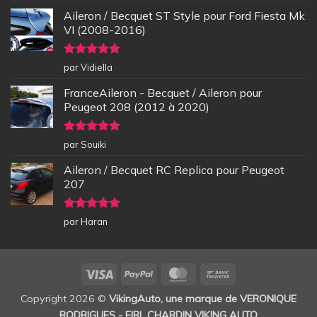
Aileron / Becquet ST Style pour Ford Fiesta Mk
VI (2008-2016)
Note
5
sur
par Vidiella
5
FranceAileron - Becquet / Aileron pour
Peugeot 208 (2012 à 2020)
Note
5
sur
par Souiki
5
Aileron / Becquet RC Replica pour Peugeot
207
Note
5
sur
par Haran
5
Visa
PayPal
MasterCard
Bank
Transfer
Copyright 2026 ©
VikingAuto, une marque de VERONIQUE
RODRIGUES - EIRL CHARDIN VIKING AUTO