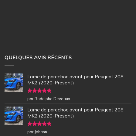
QUELQUES AVIS RÉCENTS
Lame de parechoc avant pour Peugeot 208
MK2 (2020-Present)
Note
5
sur
par Rodolphe Deveaux
5
Lame de parechoc avant pour Peugeot 208
MK2 (2020-Present)
Note
5
sur
par Johann
5