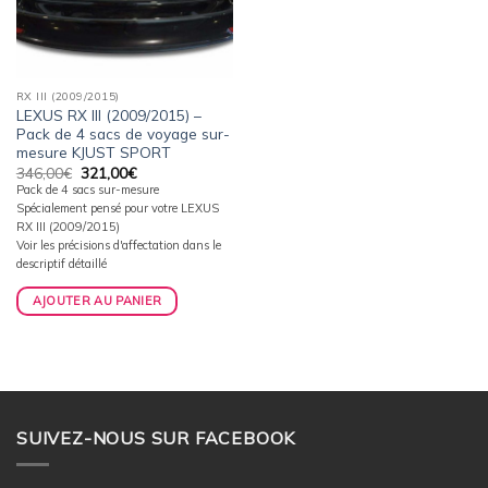
RX III (2009/2015)
LEXUS RX III (2009/2015) –
Pack de 4 sacs de voyage sur-
mesure KJUST SPORT
Le
Le
346,00
€
321,00
€
prix
prix
Pack de 4 sacs sur-mesure
initial
actuel
Spécialement pensé pour votre LEXUS
était :
est :
346,00€.
321,00€.
RX III (2009/2015)
Voir les précisions d'affectation dans le
descriptif détaillé
AJOUTER AU PANIER
SUIVEZ-NOUS SUR FACEBOOK