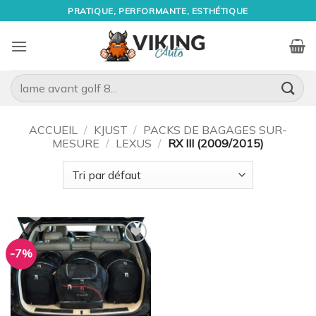
Passer
PRATIQUE, PERFORMANTE, ESTHÉTIQUE
au
contenu
Recherche
pour :
ACCUEIL
/
KJUST
/
PACKS DE BAGAGES SUR-
MESURE
/
LEXUS
/
RX III (2009/2015)
-7%
Ajouter
à la
wishlist