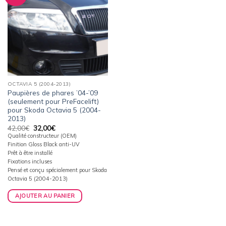
à la
wishlist
OCTAVIA 5 (2004-2013)
Paupières de phares ’04-’09
(seulement pour PreFacelift)
pour Skoda Octavia 5 (2004-
2013)
Le
Le
42,00
€
32,00
€
prix
prix
Qualité constructeur (OEM)
initial
actuel
Finition Gloss Black anti-UV
était :
est :
42,00€.
32,00€.
Prêt à être installé
Fixations incluses
Pensé et conçu spécialement pour Skoda
Octavia 5 (2004-2013)
AJOUTER AU PANIER