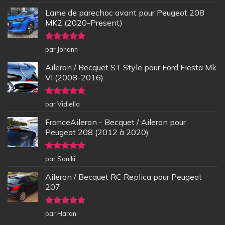
5
Lame de parechoc avant pour Peugeot 208
MK2 (2020-Present)
Note
5
sur
par Johann
5
Aileron / Becquet ST Style pour Ford Fiesta Mk
VI (2008-2016)
Note
5
sur
par Vidiella
5
FranceAileron - Becquet / Aileron pour
Peugeot 208 (2012 à 2020)
Note
5
sur
par Souiki
5
Aileron / Becquet RC Replica pour Peugeot
207
Note
5
sur
par Haran
5