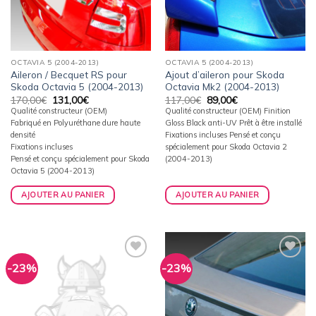
OCTAVIA 5 (2004-2013)
OCTAVIA 5 (2004-2013)
Aileron / Becquet RS pour
Ajout d’aileron pour Skoda
Skoda Octavia 5 (2004-2013)
Octavia Mk2 (2004-2013)
Le
Le
Le
Le
170,00
€
131,00
€
117,00
€
89,00
€
prix
prix
prix
prix
Qualité constructeur (OEM)
Qualité constructeur (OEM) Finition
initial
actuel
initial
actuel
Fabriqué en Polyuréthane dure haute
Gloss Black anti-UV Prêt à être installé
était :
est :
était :
est :
170,00€.
131,00€.
117,00€.
89,00€.
densité
Fixations incluses Pensé et conçu
Fixations incluses
spécialement pour Skoda Octavia 2
Pensé et conçu spécialement pour Skoda
(2004-2013)
Octavia 5 (2004-2013)
AJOUTER AU PANIER
AJOUTER AU PANIER
-23%
-23%
Ajouter
Ajouter
à la
à la
wishlist
wishlist