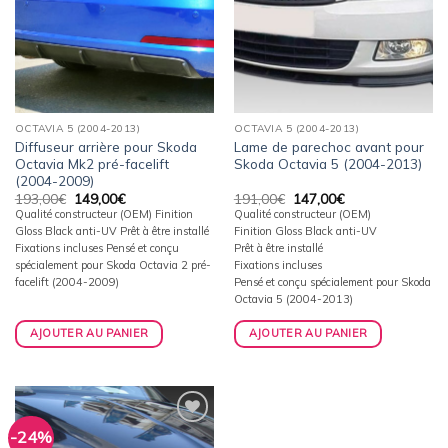
OCTAVIA 5 (2004-2013)
OCTAVIA 5 (2004-2013)
Diffuseur arrière pour Skoda
Lame de parechoc avant pour
Octavia Mk2 pré-facelift
Skoda Octavia 5 (2004-2013)
(2004-2009)
Le
Le
Le
Le
193,00
€
149,00
€
191,00
€
147,00
€
prix
prix
prix
prix
Qualité constructeur (OEM) Finition
Qualité constructeur (OEM)
initial
actuel
initial
actuel
Gloss Black anti-UV Prêt à être installé
Finition Gloss Black anti-UV
était :
est :
était :
est :
193,00€.
149,00€.
191,00€.
147,00€.
Fixations incluses Pensé et conçu
Prêt à être installé
spécialement pour Skoda Octavia 2 pré-
Fixations incluses
facelift (2004-2009)
Pensé et conçu spécialement pour Skoda
Octavia 5 (2004-2013)
AJOUTER AU PANIER
AJOUTER AU PANIER
-24%
Ajouter