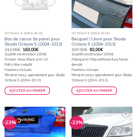
OCTAVIA 5 (2004-2013)
OCTAVIA 5 (2004-2013)
Bas de caisse (la paire) pour
Becquet / Lèvre pour Skoda
Skoda Octavia 5 (2004-2013)
Octavia 5 (2004-2013)
Le
Le
Le
Le
212,00
€
163,00
€
107,00
€
82,00
€
prix
prix
prix
prix
Qualité constructeur (OEM)
Qualité constructeur (OEM)
initial
actuel
initial
actuel
Finition Gloss Black anti-UV
Fabriqué en Polyuréthane dure haute
était :
est :
était :
est :
212,00€.
163,00€.
107,00€.
82,00€.
Prêt à être installé
densité
Fixations incluses
Fixations incluses
Pensé et conçu spécialement pour Skoda
Pensé et conçu spécialement pour Skoda
Octavia 5 (2004-2013)
Octavia 5 (2004-2013)
AJOUTER AU PANIER
AJOUTER AU PANIER
-23%
-23%
Ajouter
Ajouter
à la
à la
wishlist
wishlist