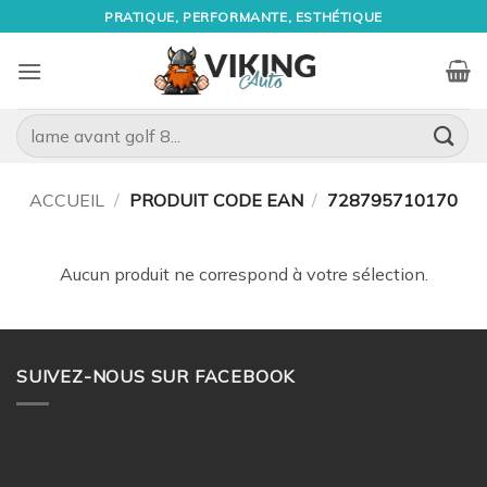
Passer
PRATIQUE, PERFORMANTE, ESTHÉTIQUE
au
contenu
Recherche
pour :
ACCUEIL
/
PRODUIT CODE EAN
/
728795710170
Aucun produit ne correspond à votre sélection.
SUIVEZ-NOUS SUR FACEBOOK