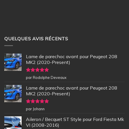
QUELQUES AVIS RÉCENTS
Lame de parechoc avant pour Peugeot 208
MK2 (2020-Present)
Note
5
sur
par Rodolphe Deveaux
5
Lame de parechoc avant pour Peugeot 208
MK2 (2020-Present)
Note
5
sur
par Johann
5
Aileron / Becquet ST Style pour Ford Fiesta Mk
VI (2008-2016)