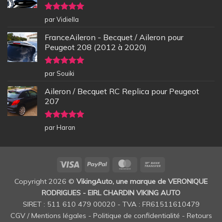
Note
5
sur
par Vidiella
5
FranceAileron - Becquet / Aileron pour
Peugeot 208 (2012 à 2020)
Note
5
sur
par Souiki
5
Aileron / Becquet RC Replica pour Peugeot
207
Note
5
sur
par Haran
5
Visa
PayPal
MasterCard
Bank
Transfer
Copyright 2026 ©
VikingAuto, une marque de VERONIQUE
RODRIGUES - EIRL CHARDIN VIKING AUTO
SIRET : 511 610 479 00020 - TVA : FR61511610479
CGV / Mentions légales
-
Politique de confidentialité
-
Retours