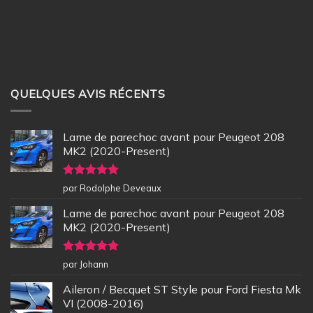
QUELQUES AVIS RÉCENTS
Lame de parechoc avant pour Peugeot 208
MK2 (2020-Present)
Note
5
sur
par Rodolphe Deveaux
5
Lame de parechoc avant pour Peugeot 208
MK2 (2020-Present)
Note
5
sur
par Johann
5
Aileron / Becquet ST Style pour Ford Fiesta Mk
VI (2008-2016)