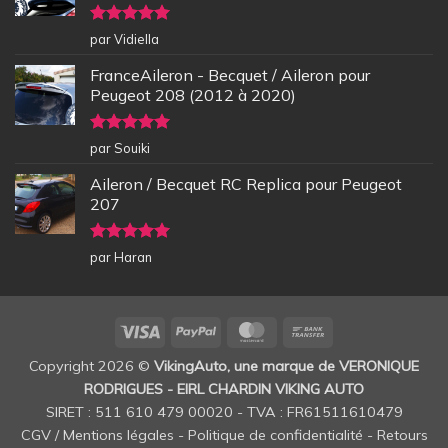
Note
5
sur
par Vidiella
5
FranceAileron - Becquet / Aileron pour
Peugeot 208 (2012 à 2020)
Note
5
sur
par Souiki
5
Aileron / Becquet RC Replica pour Peugeot
207
Note
5
sur
par Haran
5
Visa
PayPal
MasterCard
Bank
Transfer
Copyright 2026 ©
VikingAuto, une marque de VERONIQUE
RODRIGUES - EIRL CHARDIN VIKING AUTO
SIRET : 511 610 479 00020 - TVA : FR61511610479
CGV / Mentions légales
-
Politique de confidentialité
-
Retours