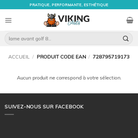
Passer
PRATIQUE, PERFORMANTE, ESTHÉTIQUE
au
contenu
Recherche
pour :
ACCUEIL
/
PRODUIT CODE EAN
/
728795719173
Aucun produit ne correspond à votre sélection.
SUIVEZ-NOUS SUR FACEBOOK