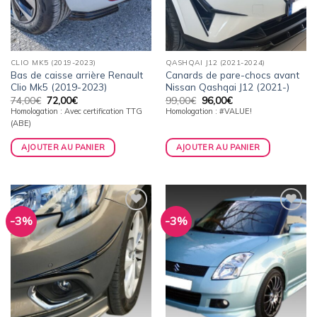
CLIO MK5 (2019-2023)
QASHQAI J12 (2021-2024)
Bas de caisse arrière Renault
Canards de pare-chocs avant
Clio Mk5 (2019-2023)
Nissan Qashqai J12 (2021-)
Le
Le
Le
Le
74,00
€
72,00
€
99,00
€
96,00
€
prix
prix
prix
prix
Homologation : Avec certification TTG
Homologation : #VALUE!
initial
actuel
initial
actuel
(ABE)
était :
est :
était :
est :
74,00€.
72,00€.
99,00€.
96,00€.
AJOUTER AU PANIER
AJOUTER AU PANIER
-3%
-3%
Ajouter
Ajouter
à la
à la
wishlist
wishlist