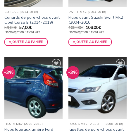
CORSA E (2014-2019)
SWIFT MK2 (2004-2010)
Canards de pare-chocs avant
Flaps avant Suzuki Swift Mk2
Opel Corsa E (2014-2019)
(2004-2010)
Le
Le
Le
Le
59,00
€
57,00
€
109,00
€
106,00
€
prix
prix
prix
prix
Homologation : #VALUE!
Homologation : #VALUE!
initial
actuel
initial
actuel
était :
est :
était :
est :
59,00€.
57,00€.
109,00€.
106,00€.
AJOUTER AU PANIER
AJOUTER AU PANIER
-3%
-3%
Ajouter
Ajouter
à la
à la
wishlist
wishlist
FIESTA MK7 (2008-2013)
FOCUS MK2 FACELIFT (2008-2010)
Flaps latéraux arrière Ford
Jupettes de pare-chocs avant