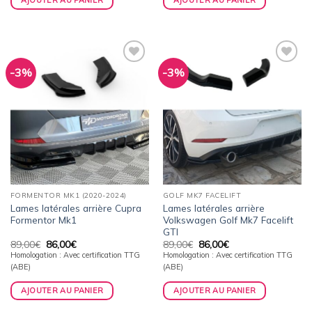
-3%
-3%
Ajouter
Ajouter
à la
à la
wishlist
wishlist
FORMENTOR MK1 (2020-2024)
GOLF MK7 FACELIFT
Lames latérales arrière Cupra
Lames latérales arrière
Formentor Mk1
Volkswagen Golf Mk7 Facelift
GTI
Le
Le
Le
Le
89,00
€
86,00
€
89,00
€
86,00
€
prix
prix
prix
prix
Homologation : Avec certification TTG
Homologation : Avec certification TTG
initial
actuel
initial
actuel
(ABE)
(ABE)
était :
est :
était :
est :
89,00€.
86,00€.
89,00€.
86,00€.
AJOUTER AU PANIER
AJOUTER AU PANIER