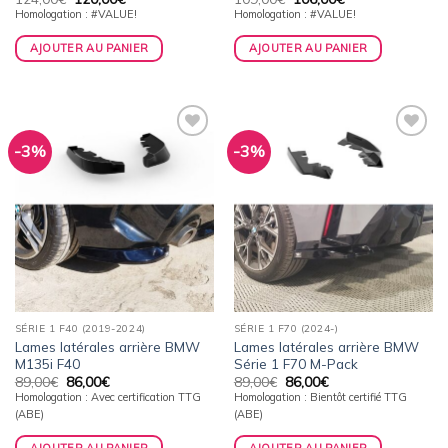
prix
prix
prix
prix
Homologation : #VALUE!
Homologation : #VALUE!
initial
actuel
initial
actuel
était :
est :
était :
est :
124,00€.
120,00€.
109,00€.
106,00€.
AJOUTER AU PANIER
AJOUTER AU PANIER
-3%
-3%
Ajouter
Ajouter
à la
à la
wishlist
wishlist
SÉRIE 1 F40 (2019-2024)
SÉRIE 1 F70 (2024-)
Lames latérales arrière BMW
Lames latérales arrière BMW
M135i F40
Série 1 F70 M-Pack
Le
Le
Le
Le
89,00
€
86,00
€
89,00
€
86,00
€
prix
prix
prix
prix
Homologation : Avec certification TTG
Homologation : Bientôt certifié TTG
initial
actuel
initial
actuel
(ABE)
(ABE)
était :
est :
était :
est :
89,00€.
86,00€.
89,00€.
86,00€.
AJOUTER AU PANIER
AJOUTER AU PANIER