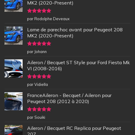
MK2 (2020-Present)
Note
5
sur
par Rodolphe Deveaux
5
Lame de parechoc avant pour Peugeot 208
MK2 (2020-Present)
Note
5
sur
par Johann
5
Aileron / Becquet ST Style pour Ford Fiesta Mk
VI (2008-2016)
Note
5
sur
par Vidiella
5
FranceAileron - Becquet / Aileron pour
Peugeot 208 (2012 à 2020)
Note
5
sur
par Souiki
5
Aileron / Becquet RC Replica pour Peugeot
207