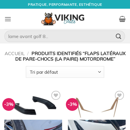
Passer
PRATIQUE, PERFORMANTE, ESTHÉTIQUE
au
contenu
Recherche
pour :
ACCUEIL
/
PRODUITS IDENTIFIÉS “FLAPS LATÉRAUX
DE PARE-CHOCS (LA PAIRE) MOTORDROME”
-3%
-3%
Ajouter
Ajouter
à la
à la
wishlist
wishlist