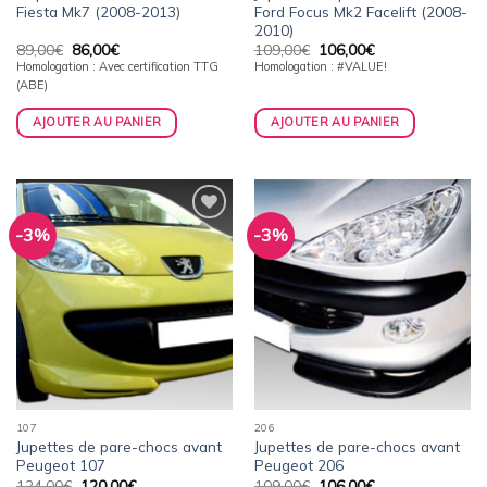
Fiesta Mk7 (2008-2013)
Ford Focus Mk2 Facelift (2008-
2010)
Le
Le
Le
Le
89,00
€
86,00
€
109,00
€
106,00
€
prix
prix
prix
prix
Homologation : Avec certification TTG
Homologation : #VALUE!
initial
actuel
initial
actuel
(ABE)
était :
est :
était :
est :
89,00€.
86,00€.
109,00€.
106,00€.
AJOUTER AU PANIER
AJOUTER AU PANIER
-3%
-3%
Ajouter
Ajouter
à la
à la
wishlist
wishlist
107
206
Jupettes de pare-chocs avant
Jupettes de pare-chocs avant
Peugeot 107
Peugeot 206
Le
Le
Le
Le
124,00
€
120,00
€
109,00
€
106,00
€