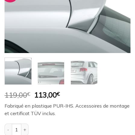
à la
wishlist
Le
Le
119,00
€
113,00
€
prix
prix
Fabriqué en plastique PUR-IHS. Accessoires de montage
initial
actuel
et certificat TÜV inclus.
était :
est :
119,00€.
113,00€.
quantité de Aileron / Becquet RDX pour AUDI A3-8P (3 portes)