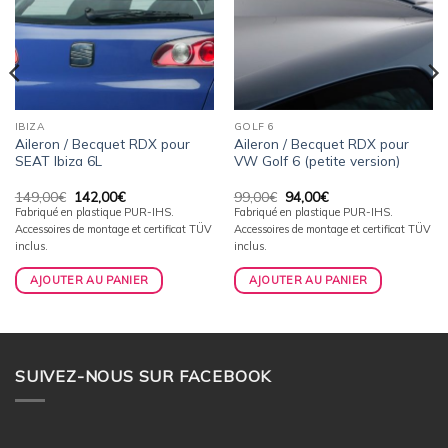
IBIZA
GOLF 6
Aileron / Becquet RDX pour
Aileron / Becquet RDX pour
SEAT Ibiza 6L
VW Golf 6 (petite version)
Le
Le
Le
Le
149,00
€
142,00
€
99,00
€
94,00
€
prix
prix
prix
prix
Fabriqué en plastique PUR-IHS.
Fabriqué en plastique PUR-IHS.
initial
actuel
initial
actuel
Accessoires de montage et certificat TÜV
Accessoires de montage et certificat TÜV
était :
est :
était :
est :
149,00€.
142,00€.
99,00€.
94,00€.
inclus.
inclus.
AJOUTER AU PANIER
AJOUTER AU PANIER
SUIVEZ-NOUS SUR FACEBOOK