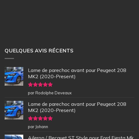
QUELQUES AVIS RÉCENTS
Lame de parechoc avant pour Peugeot 208
MK2 (2020-Present)
Note
5
sur
par Rodolphe Deveaux
5
Lame de parechoc avant pour Peugeot 208
MK2 (2020-Present)
Note
5
sur
par Johann
5
Aileron / Becquet ST Style pour Ford Fiesta Mk