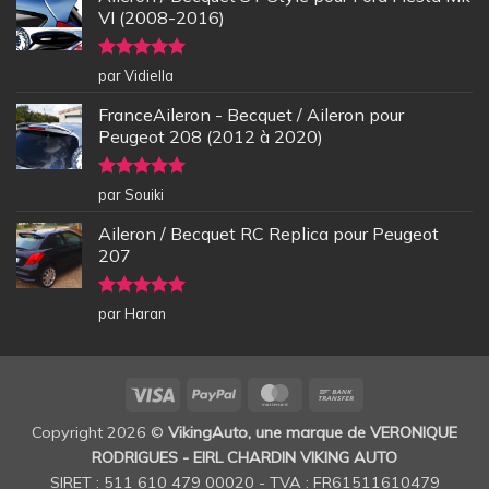
VI (2008-2016)
Note
5
sur
par Vidiella
5
FranceAileron - Becquet / Aileron pour
Peugeot 208 (2012 à 2020)
Note
5
sur
par Souiki
5
Aileron / Becquet RC Replica pour Peugeot
207
Note
5
sur
par Haran
5
Visa
PayPal
MasterCard
Bank
Transfer
Copyright 2026 ©
VikingAuto, une marque de VERONIQUE
RODRIGUES - EIRL CHARDIN VIKING AUTO
SIRET : 511 610 479 00020 - TVA : FR61511610479