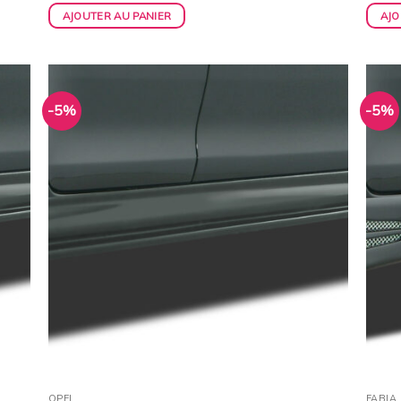
AJOUTER AU PANIER
AJO
-5%
-5%
uter
Ajouter
la
à la
list
wishlist
OPEL
FABIA 