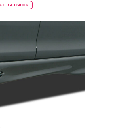
UTER AU PANIER
Ajouter
à la
wishlist
3