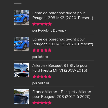
Lame de parechoc avant pour
Peugeot 208 MK2 (2020-Present)
Note
5
sur
par Rodolphe Deveaux
5
Lame de parechoc avant pour
Peugeot 208 MK2 (2020-Present)
Note
5
sur
par Johann
5
Aileron / Becquet ST Style pour
Ford Fiesta Mk VI (2008-2016)
Note
5
sur
par Vidiella
5
FranceAileron - Becquet / Aileron
pour Peugeot 208 (2012 à 2020)