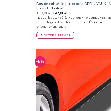
Bas de caisse (la paire) pour OPEL / VAUXHA
Corsa D “Edition”
Le
Le
149,00
€
142,00
€
prix
prix
Kit pour les deux côtés. Fabriqué en plastique ABS. Ma
initial
actuel
de montage inclus et homologation TÜV (aucun
était :
est :
enregistrement requis).
149,00€.
142,00€.
AJOUTER AU PANIER
-5%
Ajo
à 
wish