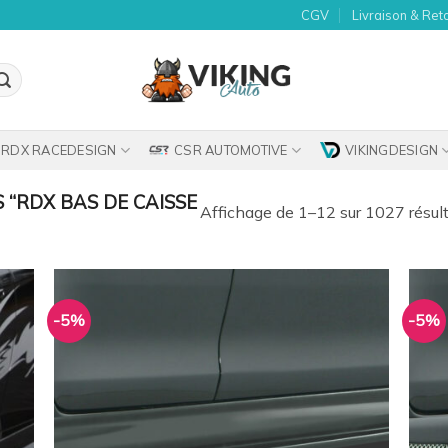
CGV
Livraison & Ret
RDX RACEDESIGN
CSR AUTOMOTIVE
VIKINGDESIGN
 “RDX BAS DE CAISSE
Affichage de 1–12 sur 1027 résul
-5%
-5%
uter
Ajouter
la
à la
list
wishlist