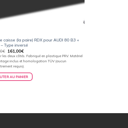
e caisse (la paire) RDX pour AUDI 80 B3 «
 – Type inversé
Le
Le
00
€
161,00
€
prix
prix
r les deux côtés. Fabriqué en plastique PRV. Matériel
initial
actuel
tage inclus et homologation TÜV (aucun
était :
est :
trement requis).
169,00€.
161,00€.
UTER AU PANIER