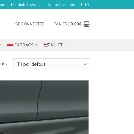
our
Produits favoris
Contactez-nous
SE CONNECTER
PANIER /
0,00
€
CARBAGS
KJUST
tats
Ajouter
à la
wishlist