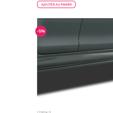
AJOUTER AU PANIER
-5%
Ajo
à 
wish
CORSA D