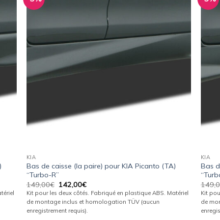
uter
Ajouter
la
à la
list
wishlist
KIA
KIA
)
Bas de caisse (la paire) pour KIA Picanto (TA)
Bas d
“Turbo-R”
“Turb
Le
Le
149,00
€
142,00
€
149,
prix
prix
tériel
Kit pour les deux côtés. Fabriqué en plastique ABS. Matériel
Kit pou
initial
actuel
de montage inclus et homologation TÜV (aucun
de mon
était :
est :
enregistrement requis).
enregis
149,00€.
142,00€.