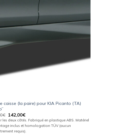
Ajouter
à la
wishlist
e caisse (la paire) pour KIA Picanto (TA)
o”
Le
Le
00
€
142,00
€
prix
prix
r les deux côtés. Fabriqué en plastique ABS. Matériel
initial
actuel
tage inclus et homologation TÜV (aucun
était :
est :
trement requis).
149,00€.
142,00€.