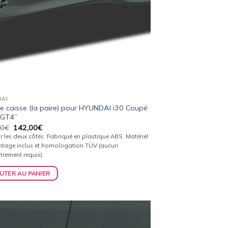
AI
e caisse (la paire) pour HYUNDAI i30 Coupé
“GT4”
Le
Le
00
€
142,00
€
prix
prix
r les deux côtés. Fabriqué en plastique ABS. Matériel
initial
actuel
tage inclus et homologation TÜV (aucun
était :
est :
trement requis).
149,00€.
142,00€.
UTER AU PANIER