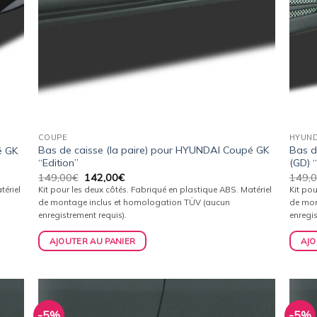
COUPE
HYUND
Bas de caisse (la paire) pour HYUNDAI Coupé GK
Bas d
é GK
“Edition”
(GD) 
Le
Le
149,00
€
142,00
€
149,
prix
prix
tériel
Kit pour les deux côtés. Fabriqué en plastique ABS. Matériel
Kit pou
initial
actuel
de montage inclus et homologation TÜV (aucun
de mon
était :
est :
enregistrement requis).
enregis
149,00€.
142,00€.
AJOUTER AU PANIER
AJO
-5%
-5%