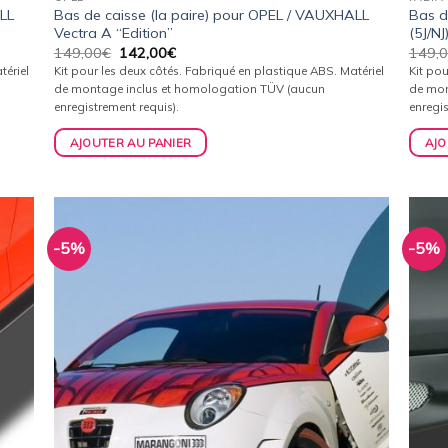
LL
Bas de caisse (la paire) pour OPEL / VAUXHALL
Bas d
Vectra A “Edition”
(5J/NJ
Le
Le
149,00
€
142,00
€
149,
prix
prix
tériel
Kit pour les deux côtés. Fabriqué en plastique ABS. Matériel
Kit pou
initial
actuel
de montage inclus et homologation TÜV (aucun
de mon
était :
est :
enregistrement requis).
enregis
149,00€.
142,00€.
AJOUTER AU PANIER
AJO
-5%
-5%
uter
Ajouter
la
à la
list
wishlist