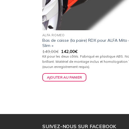
ALFA ROMEO
Bas de caisse (la paire) RDX pour ALFA Mito 
Slim »
Le
Le
149,00
€
142,00
€
prix
prix
Kit pour les deux côtés. Fabriqué en plastique ABS. No
initial
actuel
brillant. Matériel de montage inclus et homologation
était :
est :
(aucun enregistrement requis).
149,00€.
142,00€.
AJOUTER AU PANIER
SUIVEZ-NOUS SUR FACEBOOK