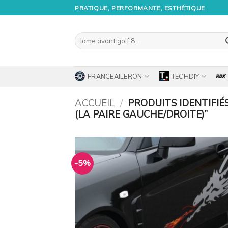
Passer
PRATIQUE, PERFORMANTE, ESTHÉTIQUE
au
contenu
Recherche
pour :
FRANCEAILERON
TECHDIY
ACCUEIL
/
PRODUITS IDENTIFIÉS
(LA PAIRE GAUCHE/DROITE)”
-5%
Ajo
à 
wish