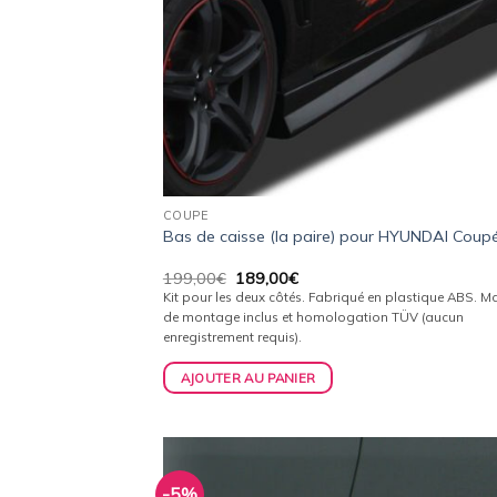
COUPE
Bas de caisse (la paire) pour HYUNDAI Coup
Le
Le
199,00
€
189,00
€
prix
prix
Kit pour les deux côtés. Fabriqué en plastique ABS. Ma
initial
actuel
de montage inclus et homologation TÜV (aucun
était :
est :
enregistrement requis).
199,00€.
189,00€.
AJOUTER AU PANIER
-5%