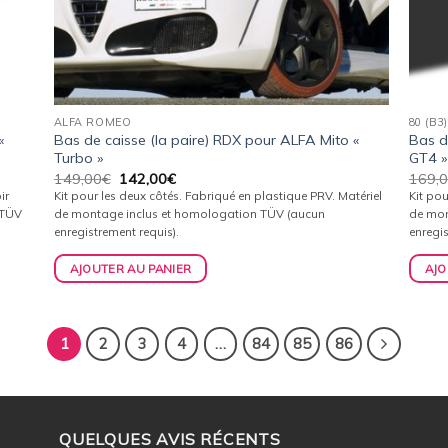
ALFA ROMEO
80 (B3)
«
Bas de caisse (la paire) RDX pour ALFA Mito «
Bas d
Turbo »
GT4 »
Le
Le
149,00
€
142,00
€
169,
prix
prix
ir
Kit pour les deux côtés. Fabriqué en plastique PRV. Matériel
Kit pou
initial
actuel
 TÜV
de montage inclus et homologation TÜV (aucun
de mon
était :
est :
enregistrement requis).
enregis
149,00€.
142,00€.
AJOUTER AU PANIER
AJO
1
2
3
4
…
84
85
86
QUELQUES AVIS RÉCENTS