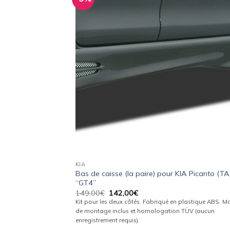
Ajo
à 
wish
KIA
Bas de caisse (la paire) pour KIA Picanto (TA
“GT4”
Le
Le
149,00
€
142,00
€
prix
prix
Kit pour les deux côtés. Fabriqué en plastique ABS. Ma
initial
actuel
de montage inclus et homologation TÜV (aucun
était :
est :
enregistrement requis).
149,00€.
142,00€.