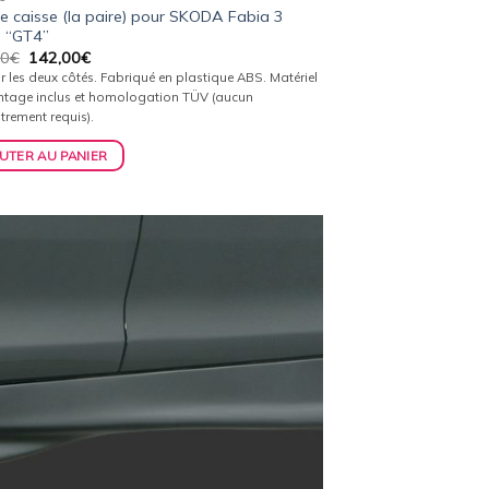
e caisse (la paire) pour SKODA Fabia 3
) “GT4”
Le
Le
00
€
142,00
€
prix
prix
r les deux côtés. Fabriqué en plastique ABS. Matériel
initial
actuel
tage inclus et homologation TÜV (aucun
était :
est :
trement requis).
149,00€.
142,00€.
UTER AU PANIER
Ajouter
à la
wishlist