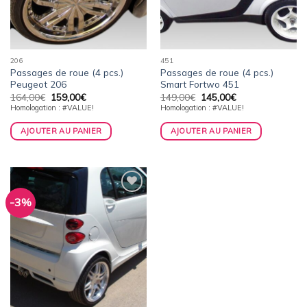
206
451
Passages de roue (4 pcs.)
Passages de roue (4 pcs.)
Peugeot 206
Smart Fortwo 451
Le
Le
Le
Le
164,00
€
159,00
€
149,00
€
145,00
€
prix
prix
prix
prix
Homologation : #VALUE!
Homologation : #VALUE!
initial
actuel
initial
actuel
était :
est :
était :
est :
164,00€.
159,00€.
149,00€.
145,00€.
AJOUTER AU PANIER
AJOUTER AU PANIER
-3%
Ajouter
à la
wishlist