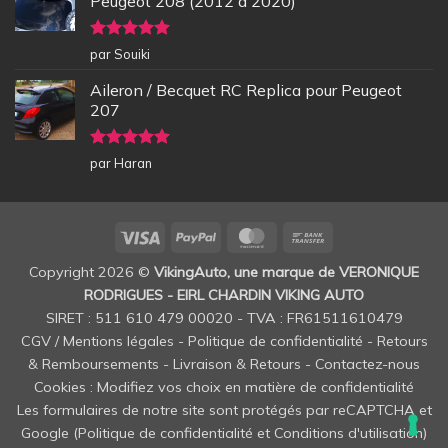
Peugeot 208 (2012 à 2020)
Note
5
sur
par Souiki
5
Aileron / Becquet RC Replica pour Peugeot
207
Note
5
sur
par Haran
5
Visa
PayPal
MasterCard
Bank
Transfer
Copyright 2026 ©
VikingAuto, une marque de VERONIQUE
RODRIGUES - EIRL CHARDIN VIKING AUTO
SIRET : 511 610 479 00020 - TVA : FR61511610479
CGV / Mentions légales
-
Politique de confidentialité
-
Retours
& Remboursements
-
Livraison & Retours
-
Contactez-nous
Cookies : Modifiez vos choix en matière de confidentialité
Les formulaires de notre site sont protégés par reCAPTCHA et
Google (
Politique de confidentialité
et
Conditions d'utilisation
)