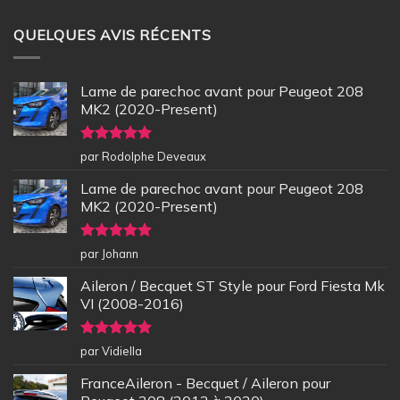
QUELQUES AVIS RÉCENTS
Lame de parechoc avant pour Peugeot 208
MK2 (2020-Present)
Note
5
sur
par Rodolphe Deveaux
5
Lame de parechoc avant pour Peugeot 208
MK2 (2020-Present)
Note
5
sur
par Johann
5
Aileron / Becquet ST Style pour Ford Fiesta Mk
VI (2008-2016)
Note
5
sur
par Vidiella
5
FranceAileron - Becquet / Aileron pour